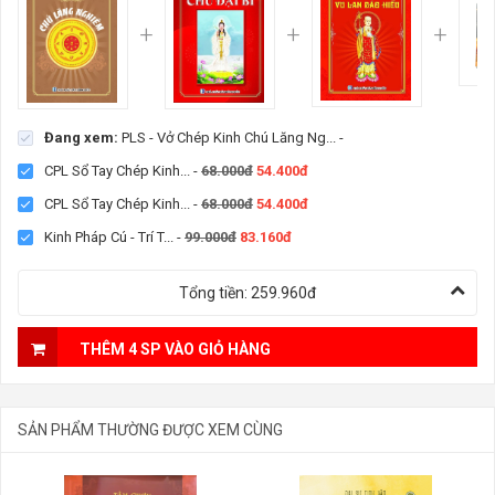
Đang xem:
PLS - Vở Chép Kinh Chú Lăng Ng...
-
CPL Sổ Tay Chép Kinh...
-
68.000đ
54.400đ
CPL Sổ Tay Chép Kinh...
-
68.000đ
54.400đ
Kinh Pháp Cú - Trí T...
-
99.000đ
83.160đ
Tổng tiền:
259.960đ
THÊM 4 SP VÀO GIỎ HÀNG
SẢN PHẨM THƯỜNG ĐƯỢC XEM CÙNG