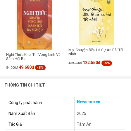
Mọi Chuyện Đều Là Sự An Bài Tốt
Nhất
Nghi Thức Khai Thị Vong Linh Và
Sám Hối Ba...
122.550đ
-5%
129.000đ
49.680đ
-8%
54.000đ
THÔNG TIN CHI TIẾT
Newshop.vn
Công ty phát hành
Năm Xuất Bản
2025
Tác Giả
Tâm An