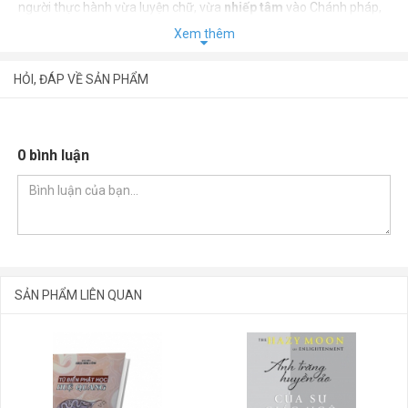
người thực hành vừa luyện chữ, vừa
nhiếp tâm
vào Chánh pháp,
nhằm đạt được an lạc và kiên cố trong quá trình tu học.
Xem thêm
HỎI, ĐÁP VỀ SẢN PHẨM
0 bình luận
SẢN PHẨM LIÊN QUAN
GỬI BÌNH LUẬN