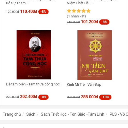
Bỏ Sự Tham...
Niệm Phật Cầu...
110.400đ
-8%
120.000đ
(1 nhận xét)
101.200đ
-8%
110.000đ
Đệ tam biên - Tam thừa cộng học
Kinh Mi Tiên Vấn Đáp
202.400đ
288.000đ
-8%
-10%
220.000đ
320.000đ
Trang chủ
Sách
Sách Triết Học - Tôn Giáo -Tâm Linh
PLS - Vở 