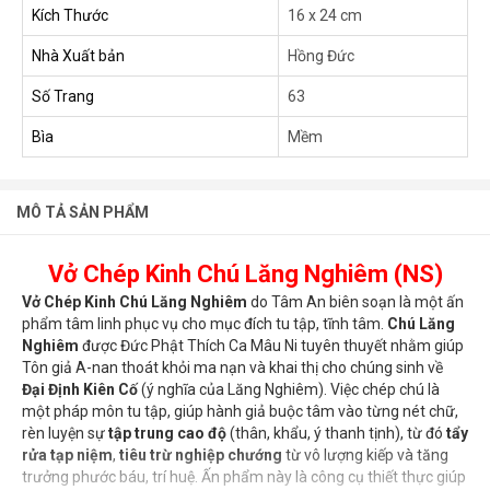
Kích Thước
16 x 24 cm
Nhà Xuất bản
Hồng Đức
Số Trang
63
Bìa
Mềm
MÔ TẢ SẢN PHẨM
Vở Chép Kinh Chú Lăng Nghiêm (NS)
Vở Chép Kinh Chú Lăng Nghiêm
do Tâm An biên soạn là một ấn
phẩm tâm linh phục vụ cho mục đích tu tập, tĩnh tâm.
Chú Lăng
Nghiêm
được Đức Phật Thích Ca Mâu Ni tuyên thuyết nhằm giúp
Tôn giả A-nan thoát khỏi ma nạn và khai thị cho chúng sinh về
Đại Định Kiên Cố
(ý nghĩa của Lăng Nghiêm). Việc chép chú là
một pháp môn tu tập, giúp hành giả buộc tâm vào từng nét chữ,
rèn luyện sự
tập trung cao độ
(thân, khẩu, ý thanh tịnh), từ đó
tẩy
rửa tạp niệm
,
tiêu trừ nghiệp chướng
từ vô lượng kiếp và tăng
trưởng phước báu, trí huệ. Ấn phẩm này là công cụ thiết thực giúp