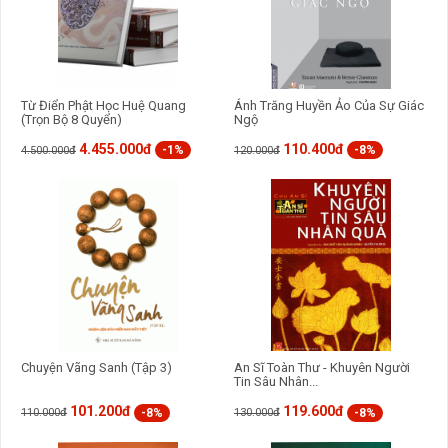
Từ Điển Phật Học Huệ Quang
Ánh Trăng Huyền Ảo Của Sự Giác
(Trọn Bộ 8 Quyển)
Ngộ
4.455.000đ
110.400đ
-1%
-8%
4.500.000đ
120.000đ
Chuyện Vãng Sanh (Tập 3)
An Sĩ Toàn Thư - Khuyên Người
Tin Sâu Nhân...
101.200đ
119.600đ
-8%
-8%
110.000đ
130.000đ