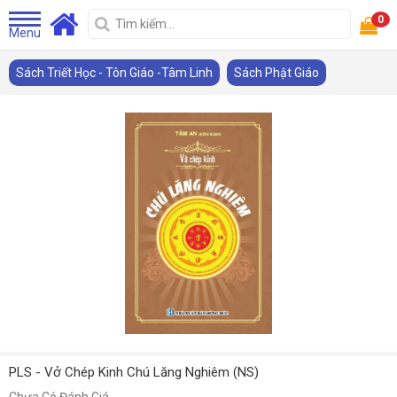
0
Menu
Sách Triết Học - Tôn Giáo -Tâm Linh
Sách Phật Giáo
PLS - Vở Chép Kinh Chú Lăng Nghiêm (NS)