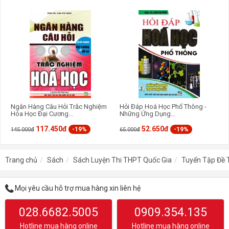
Ngân Hàng Câu Hỏi Trắc Nghiệm
Hỏi Đáp Hoá Học Phổ Thông -
Hóa Học Đại Cương...
Những Ứng Dụng...
Tài liệu được biên soạn giúp học sinh ôn luyện kiến thức, kĩ năng
sau mỗi chủ đề và ôn luyện thi tốt nghiệp THPT môn Hóa học sắp
117.450đ
52.650đ
-19%
-19%
145.000đ
65.000đ
tới. Chúc các em ôn tập tốt và đạt kết quả cao trong các kì thi sắp
tới.
Trang chủ
Sách
Sách Luyện Thi THPT Quốc Gia
Tuyển Tập Đề 
Mọi yêu cầu hỗ trợ mua hàng xin liên hệ
028.6682.5005
0909.354.135
Hotline mua hàng online
Hotline mua hàng online