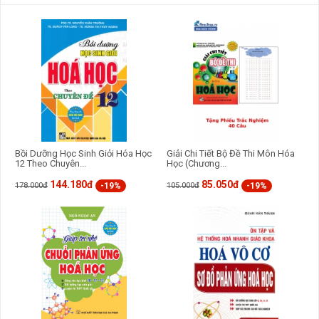
Bồi Dưỡng Học Sinh Giỏi Hóa Học
Giải Chi Tiết Bộ Đề Thi Môn Hóa
12 Theo Chuyên...
Học (Chương...
144.180đ
85.050đ
-19%
-19%
178.000đ
105.000đ