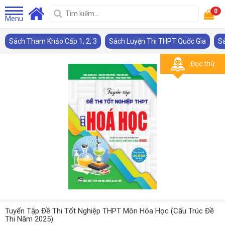
0
Menu
Sách Tham Khảo Cấp 1, 2, 3
Sách Luyện Thi THPT Quốc Gia
Sá
Đọc thử
Tuyển Tập Đề Thi Tốt Nghiệp THPT Môn Hóa Học (Cấu Trúc Đề
Thi Năm 2025)