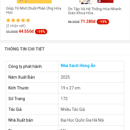
Giúp Trí Nhớ Chuỗi Phản Ứng Hóa
Ôn Tập Và Hệ Thống Hóa Nhanh
Học
Giáo Khoa Hóa...
71.280đ
-19%
88.000đ
(2 nhận xét)
44.550đ
-19%
55.000đ
THÔNG TIN CHI TIẾT
Nhà Sách Hồng Ân
Công ty phát hành
Năm Xuất Bản
2025
Kích Thước
19 x 27 cm
Số Trang
172
Tác Giả
Nhiều Tác Giả
Nhà Xuất bản
Đại Học Quốc Gia Hà Nội