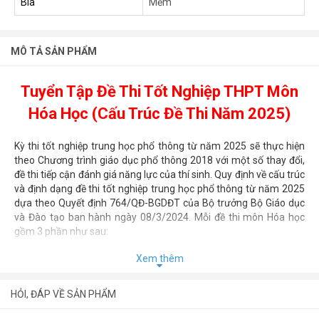
Bìa
Mềm
MÔ TẢ SẢN PHẨM
Tuyển Tập Đề Thi Tốt Nghiệp THPT Môn
Hóa Học (Cấu Trúc Đề Thi Năm 2025)
Kỳ thi tốt nghiệp trung học phổ thông từ năm 2025 sẽ thực hiện
theo Chương trình giáo dục phổ thông 2018 với một số thay đổi,
đề thi tiếp cận đánh giá năng lực của thí sinh. Quy định về cấu trúc
và định dạng đề thi tốt nghiệp trung học phổ thông từ năm 2025
dựa theo Quyết định 764/QĐ-BGDĐT của Bộ trưởng Bộ Giáo dục
và Đào tạo ban hành ngày 08/3/2024. Mỗi đề thi môn Hóa học
gồm 3 phần như sau:
Xem thêm
– Phần 1 gồm các câu hỏi ở dạng thức trắc nghiệm nhiều lựa
chọn, mỗi câu có 4 phương án chọn 1 đáp án đúng.
HỎI, ĐÁP VỀ SẢN PHẨM
– Phần 2 gồm các câu hỏi ở dạng thức trắc nghiệm dạng
Đúng/Sai. Mỗi câu hỏi có 4 ý, tại mỗi ý thí sinh lựa chọn đúng hoặc