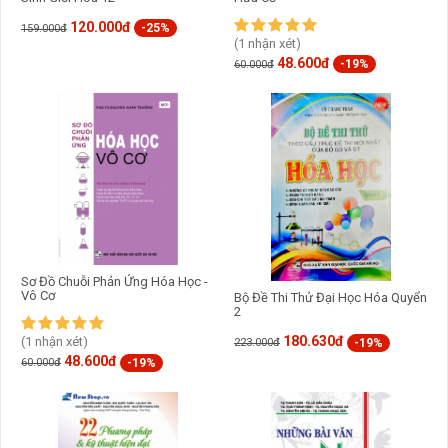
120.000đ
-25%
159.000đ
(1 nhận xét)
48.600đ
-19%
60.000đ
Sơ Đồ Chuỗi Phản Ứng Hóa Học -
Vô Cơ
Bộ Đề Thi Thử Đại Học Hóa Quyển
2
180.630đ
(1 nhận xét)
-19%
223.000đ
48.600đ
-19%
60.000đ