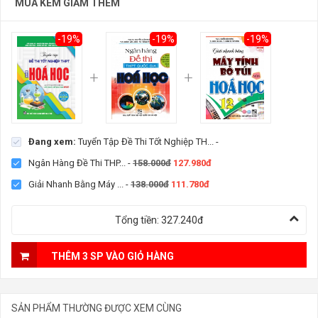
MUA KÈM GIẢM THÊM
-19%
-19%
-19%
Đang xem:
Tuyển Tập Đề Thi Tốt Nghiệp TH...
-
Ngân Hàng Đề Thi THP...
-
158.000đ
127.980đ
Giải Nhanh Bằng Máy ...
-
138.000đ
111.780đ
Tổng tiền:
327.240đ
THÊM 3 SP VÀO GIỎ HÀNG
SẢN PHẨM THƯỜNG ĐƯỢC XEM CÙNG