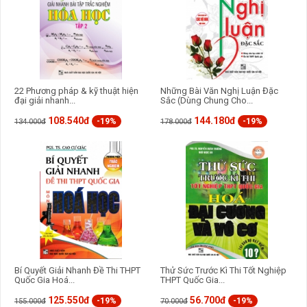
22 Phương pháp & kỹ thuật hiện
Những Bài Văn Nghị Luận Đặc
đại giải nhanh...
Sắc (Dùng Chung Cho...
108.540đ
144.180đ
-19%
-19%
134.000đ
178.000đ
Bí Quyết Giải Nhanh Đề Thi THPT
Thử Sức Trước Kì Thi Tốt Nghiệp
Quốc Gia Hoá...
THPT Quốc Gia...
125.550đ
56.700đ
-19%
-19%
155.000đ
70.000đ