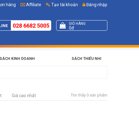
đơn hàng
Affiliate
Tạo tài khoản
Đăng nhập
GIỎ HÀNG
028 6682 5005
LINE
0đ
SÁCH KINH DOANH
SÁCH THIẾU NHI
Tìm thấy 0 sản phẩm
t
Giá cao nhất