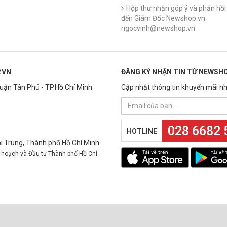
Hộp thư nhận góp ý và phản hồi 
đến Giám Đốc Newshop.vn
ngocvinh@newshop.vn
.VN
ĐĂNG KÝ NHẬN TIN TỪ NEWSHO
Quận Tân Phú - TP.Hồ Chí Minh
Cập nhật thông tin khuyến mãi nh
028 6682 
HOTLINE
 Trung, Thành phố Hồ Chí Minh
 hoạch và Đầu tư Thành phố Hồ Chí