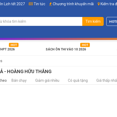
In Lịch tết 2027
Tin tức
Chương trình khuyến mãi
Kiểm tra 
Tìm kiếm
HOT
THPT 2026
SÁCH ÔN THI VÀO 10 2026
es
IẢ - HOÀNG HỮU THẮNG
theo
Bán chạy
Giảm giá nhiều
Có quà tặng
Giá thấp nhấ