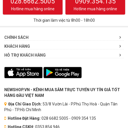
028.6682.5005
0909.354.135
Hotline mua hàng online
Hotline mua hàng online
Thời gian làm việc từ 8h00 - 18h00
CHÍNH SÁCH
KHÁCH HÀNG
HỖ TRỢ KHÁCH HÀNG
NEWSHOP.VN - KÊNH MUA SẮM TRỰC TUYẾN UY TÍN GIÁ TỐT
HÀNG ĐẦU VIỆT NAM
Địa Chỉ Giao Dịch:
53/8 Vườn Lài - P.Phú Thọ Hoà - Quận Tân
Phú - TP.Hồ Chí Minh
Hotline Đặt Hàng:
028 6682 5005 - 0909 354 135
Hotline CSKH:
0353.854.946