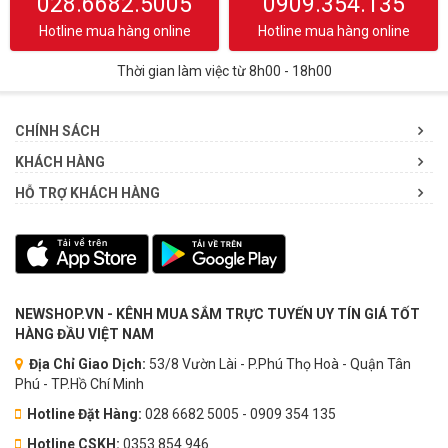
028.6682.5005
0909.354.135
Hotline mua hàng online
Hotline mua hàng online
Thời gian làm việc từ 8h00 - 18h00
CHÍNH SÁCH
KHÁCH HÀNG
HỖ TRỢ KHÁCH HÀNG
NEWSHOP.VN - KÊNH MUA SẮM TRỰC TUYẾN UY TÍN GIÁ TỐT
HÀNG ĐẦU VIỆT NAM
Địa Chỉ Giao Dịch:
53/8 Vườn Lài - P.Phú Thọ Hoà - Quận Tân
Phú - TP.Hồ Chí Minh
Hotline Đặt Hàng:
028 6682 5005 - 0909 354 135
Hotline CSKH:
0353.854.946