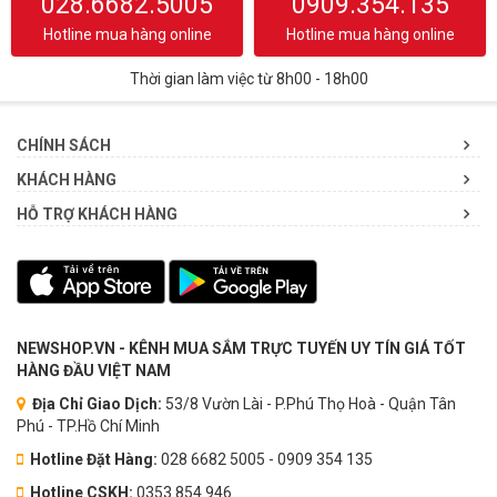
028.6682.5005
0909.354.135
Hotline mua hàng online
Hotline mua hàng online
Thời gian làm việc từ 8h00 - 18h00
CHÍNH SÁCH
KHÁCH HÀNG
HỖ TRỢ KHÁCH HÀNG
NEWSHOP.VN - KÊNH MUA SẮM TRỰC TUYẾN UY TÍN GIÁ TỐT
HÀNG ĐẦU VIỆT NAM
Địa Chỉ Giao Dịch:
53/8 Vườn Lài - P.Phú Thọ Hoà - Quận Tân
Phú - TP.Hồ Chí Minh
Hotline Đặt Hàng:
028 6682 5005 - 0909 354 135
Hotline CSKH:
0353.854.946