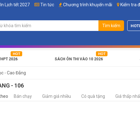
In Lịch tết 2027
Tin tức
Chương trình khuyến mãi
Kiểm tra 
Tìm kiếm
HOT
THPT 2026
SÁCH ÔN THI VÀO 10 2026
ọc - Cao Đẳng
ANG - 106
theo
Bán chạy
Giảm giá nhiều
Có quà tặng
Giá thấp nhấ