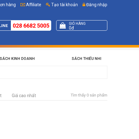
đơn hàng
Affiliate
Tạo tài khoản
Đăng nhập
GIỎ HÀNG
028 6682 5005
LINE
0đ
SÁCH KINH DOANH
SÁCH THIẾU NHI
Tìm thấy 0 sản phẩm
t
Giá cao nhất