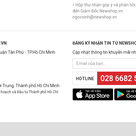
Hộp thư nhận góp ý và phản hồi 
đến Giám Đốc Newshop.vn
ngocvinh@newshop.vn
.VN
ĐĂNG KÝ NHẬN TIN TỪ NEWSHO
Quận Tân Phú - TP.Hồ Chí Minh
Cập nhật thông tin khuyến mãi nh
028 6682 
HOTLINE
 Trung, Thành phố Hồ Chí Minh
 hoạch và Đầu tư Thành phố Hồ Chí