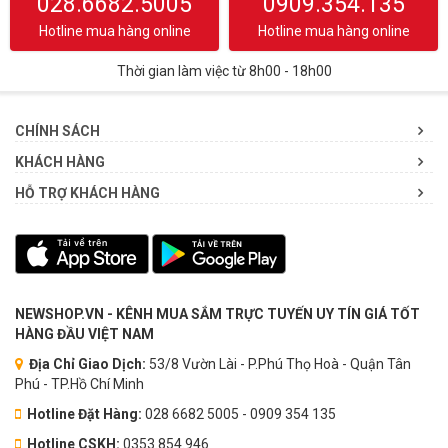
028.6682.5005
0909.354.135
Hotline mua hàng online
Hotline mua hàng online
Thời gian làm việc từ 8h00 - 18h00
CHÍNH SÁCH
KHÁCH HÀNG
HỖ TRỢ KHÁCH HÀNG
NEWSHOP.VN - KÊNH MUA SẮM TRỰC TUYẾN UY TÍN GIÁ TỐT
HÀNG ĐẦU VIỆT NAM
Địa Chỉ Giao Dịch:
53/8 Vườn Lài - P.Phú Thọ Hoà - Quận Tân
Phú - TP.Hồ Chí Minh
Hotline Đặt Hàng:
028 6682 5005 - 0909 354 135
Hotline CSKH:
0353.854.946