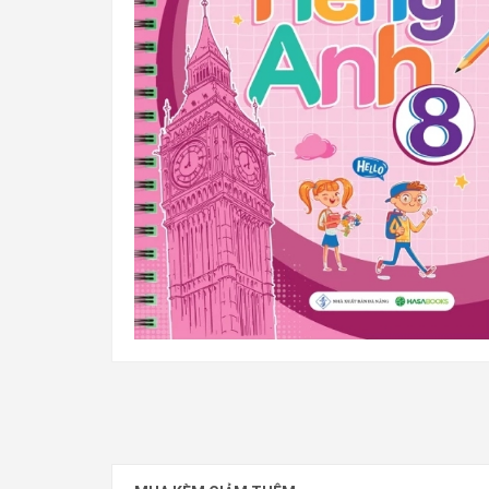
Sổ Tay Tiếng Anh 8 (Dùng Kèm SGK Tiếng Anh 8 Gl