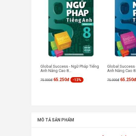
Global Success - Ngữ Pháp Tiếng
Global Success 
Anh Nâng Cao 8...
Anh Nâng Cao 8.
65.250đ
65.250
-13%
75.000đ
75.000đ
MÔ TẢ SẢN PHẨM