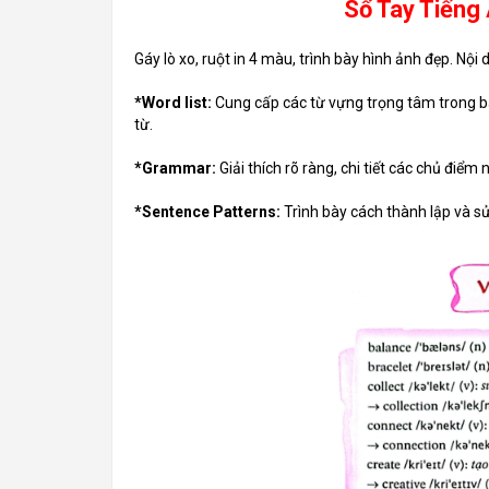
Sổ Tay Tiếng
Gáy lò xo, ruột in 4 màu, trình bày hình ảnh đẹp. Nộ
*Word list:
Cung cấp các từ vựng trọng tâm trong bà
từ.
*Grammar:
Giải thích rõ ràng, chi tiết các chủ điể
*Sentence Patterns:
Trình bày cách thành lập và sử