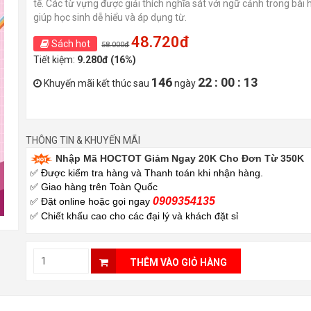
tế. Các từ vựng được giải thích nghĩa sát với ngữ cảnh trong bài 
giúp học sinh dễ hiểu và áp dụng từ.
48.720đ
Sách hot
58.000đ
Tiết kiệm:
9.280đ (16%)
146
22 : 00 : 11
Khuyến mãi kết thúc sau
ngày
THÔNG TIN & KHUYẾN MÃI
Nhập Mã HOCTOT Giảm Ngay 20K Cho Đơn Từ 350K
✅ Được kiểm tra hàng và Thanh toán khi nhận hàng.
✅ Giao hàng trên Toàn Quốc
0909354135
✅ Đặt online hoặc gọi ngay
✅
Chiết khấu cao cho các đại lý và khách đặt sỉ
THÊM VÀO GIỎ HÀNG
obal Success) - HASA