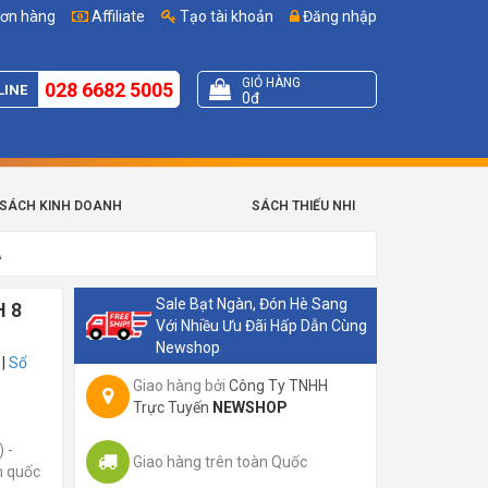
đơn hàng
Affiliate
Tạo tài khoản
Đăng nhập
GIỎ HÀNG
028 6682 5005
LINE
0đ
SÁCH KINH DOANH
SÁCH THIẾU NHI
A
Sale Bạt Ngàn, Đón Hè Sang
H 8
Với Nhiều Ưu Đãi Hấp Dẫn Cùng
Newshop
|
Sổ
Giao hàng bởi
Công Ty TNHH
Trực Tuyến
NEWSHOP
 -
Giao hàng trên toàn Quốc
m quốc