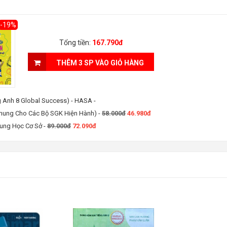
-19%
Tổng tiền:
167.790đ
THÊM 3 SP VÀO GIỎ HÀNG
g Anh 8 Global Success) - HASA
-
Chung Cho Các Bộ SGK Hiện Hành)
-
58.000đ
46.980đ
rung Học Cơ Sở
-
89.000đ
72.090đ