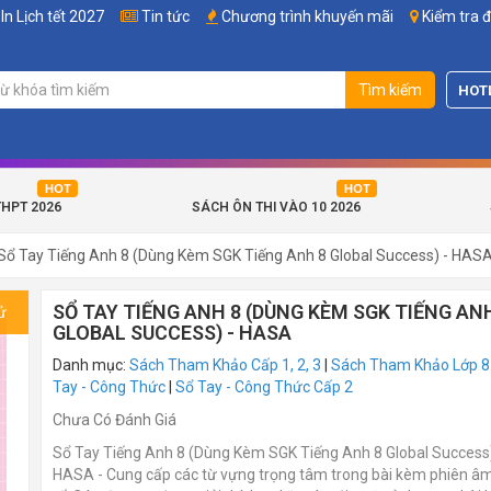
In Lịch tết 2027
Tin tức
Chương trình khuyến mãi
Kiểm tra 
Tìm kiếm
HOT
THPT 2026
SÁCH ÔN THI VÀO 10 2026
Sổ Tay Tiếng Anh 8 (Dùng Kèm SGK Tiếng Anh 8 Global Success) - HAS
SỔ TAY TIẾNG ANH 8 (DÙNG KÈM SGK TIẾNG AN
ử
GLOBAL SUCCESS) - HASA
Danh mục:
Sách Tham Khảo Cấp 1, 2, 3
|
Sách Tham Khảo Lớp 8
Tay - Công Thức
|
Sổ Tay - Công Thức Cấp 2
Chưa Có Đánh Giá
Sổ Tay Tiếng Anh 8 (Dùng Kèm SGK Tiếng Anh 8 Global Success)
HASA - Cung cấp các từ vựng trọng tâm trong bài kèm phiên â