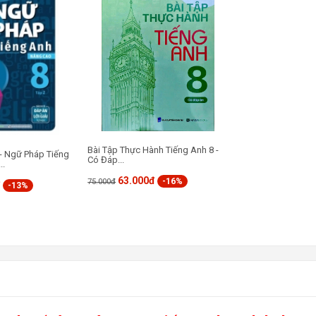
Bài Tập Thực Hành Tiếng Anh 8 -
- Ngữ Pháp Tiếng
Có Đáp...
..
63.000đ
-16%
75.000đ
đ
-13%