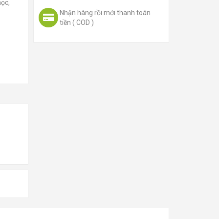
học,
Nhận hàng rồi mới thanh toán
tiền ( COD )