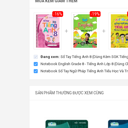
MUA KÈM GIẢM THÊM
48.720đ
Tiết kiệm:
9.280đ (16%)
58.000đ
-16%
-19%
Đang xem:
Sổ Tay Tiếng Anh 8 (Dùng Kèm SGK Tiến
Notebook English Grade 8 - Tiếng Anh Lớp 8 (Dùng 
Notebook Sổ Tay Ngữ Pháp Tiếng Anh Tiểu Học Và T
SẢN PHẨM THƯỜNG ĐƯỢC XEM CÙNG