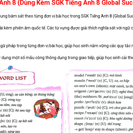
 Anh 8 (Dùng Kèm SGK Tiếng Anh 8 Global Su
i dung bám sát theo từng đơn vị bài học trong SGK Tiếng Anh 8 (Global Su
i kèm phiên âm quốc tế. Các từ vựng được giải thích nghĩa sát với ngữ c
m ngữ pháp trong từng đơn vị bài học, giúp học sinh nắm vững các quy tắc
 dụng một số mẫu công thông dụng trong giao tiếp, giúp học sinh cải thi