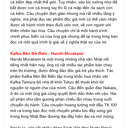
cá kiếm đẹp nhất thế giới. Tuy nhiên, vào lúc tưởng như đã
bắt được con cá trong tay thì lũ cá mập đến rỉa sạch con
cá kiếm. Câu chuyện đơn giản nhưng mà rất nhiều tầng ý
nghĩa, mà phải đọc tác phẩm độc giả mới có thể cảm nhận
được về hành trình theo đuổi ước mơ, về con người với
thiên nhiên tạo hóa. Câu chuyện chỉ là một hành trình
chinh phục biển cả của ông già nhưng để lại trong lòng bạn
đọc cả một quá trình lý giải về ý nghĩa thật sự của nó.
Kafka Bên Bờ Biển - Haruki Murakami
Haruki Murakami là một trong những nhà văn Nhật nổi
tiếng nhất hiện nay, ông có rất nhiều tác phẩm bán chạy
trên thị trường, được đông đảo độc giả trẻ yêu thích. Tác
phẩm Kafka Bên Bờ Biển tập trung khắc họa nhân vật
Kafka Tamura bỏ nhà đi khỏi Tokyo để thoát khỏi lời
nguyền từ người cha của mình. Cậu đến quần đảo Nakata,
ở đó có một ông già cũng quyết định dấn thân với cậu. Hai
số phận như tấm gương phản chiếu lẫn nhau trong suốt
chuyến du hành. Câu chuyện hoang tưởng mở đầu TK XXI
mở ra trong bạn đọc một chuyến phiêu lưu đầy sóng gió
trong lòng Nhật Bản đương đại đầy hiện đại và mơ mộng.
Ngoài ra, còn rất nhiều dòng Sách Văn Học Nước Ngoài