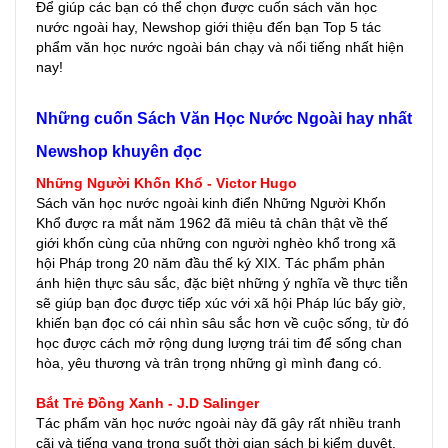
Để giúp các bạn có thể chọn được cuốn sách văn học
nước ngoài hay, Newshop giới thiệu đến bạn Top 5 tác
phẩm văn học nước ngoài bán chạy và nổi tiếng nhất hiện
nay!
Những cuốn Sách Văn Học Nước Ngoài hay nhất
Newshop khuyên đọc
Những Người Khốn Khổ - Victor Hugo
Sách văn học nước ngoài kinh điển Những Người Khốn
Khổ được ra mắt năm 1962 đã miêu tả chân thật về thế
giới khốn cùng của những con người nghèo khổ trong xã
hội Pháp trong 20 năm đầu thế ký XIX. Tác phẩm phản
ánh hiện thực sâu sắc, đặc biệt những ý nghĩa về thực tiễn
sẽ giúp bạn đọc được tiếp xúc với xã hội Pháp lúc bấy giờ,
khiến bạn đọc có cái nhìn sâu sắc hơn về cuộc sống, từ đó
học được cách mở rộng dung lượng trái tim để sống chan
hòa, yêu thương và trân trọng những gì mình đang có.
Bắt Trẻ Đồng Xanh - J.D Salinger
Tác phẩm văn học nước ngoài này đã gây rất nhiều tranh
cãi và tiếng vang trong suốt thời gian sách bị kiểm duyệt.