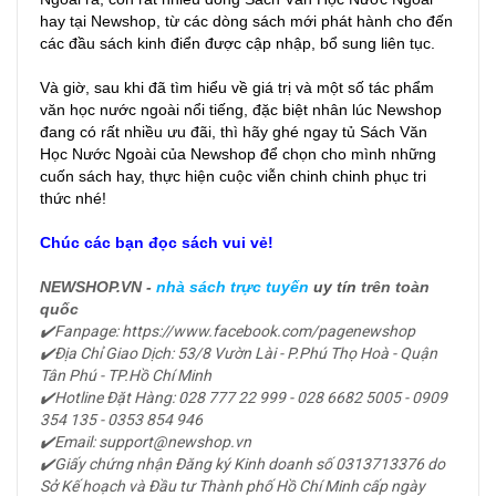
hay tại Newshop, từ các dòng sách mới phát hành cho đến
các đầu sách kinh điển được cập nhập, bổ sung liên tục.
Và giờ, sau khi đã tìm hiểu về giá trị và một số tác phẩm
văn học nước ngoài nổi tiếng, đặc biệt nhân lúc Newshop
đang có rất nhiều ưu đãi, thì hãy ghé ngay tủ Sách Văn
Học Nước Ngoài của Newshop để chọn cho mình những
cuốn sách hay, thực hiện cuộc viễn chinh chinh phục tri
thức nhé!
Chúc các bạn đọc sách vui vẻ!
NEWSHOP.VN -
nhà sách trực tuyến
uy tín
trên toàn
quốc
✔️Fanpage: https://www.facebook.com/pagenewshop
✔️Địa Chỉ Giao Dịch: 53/8 Vườn Lài - P.Phú Thọ Hoà - Quận
Tân Phú - TP.Hồ Chí Minh
✔️Hotline Đặt Hàng: 028 777 22 999 - 028 6682 5005 - 0909
354 135 -
0353 854 946
✔️Email: support@newshop.vn
✔️Giấy chứng nhận Đăng ký Kinh doanh số 0313713376 do
Sở Kế hoạch và Đầu tư Thành phố Hồ Chí Minh cấp ngày