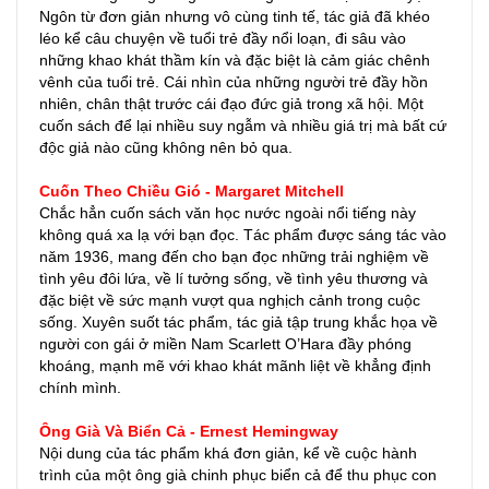
Ngôn từ đơn giản nhưng vô cùng tinh tế, tác giả đã khéo
léo kể câu chuyện về tuổi trẻ đầy nổi loạn, đi sâu vào
những khao khát thầm kín và đặc biệt là cảm giác chênh
vênh của tuổi trẻ. Cái nhìn của những người trẻ đầy hồn
nhiên, chân thật trước cái đạo đức giả trong xã hội. Một
cuốn sách để lại nhiều suy ngẫm và nhiều giá trị mà bất cứ
độc giả nào cũng không nên bỏ qua.
Cuốn Theo Chiều Gió - Margaret Mitchell
Chắc hẳn cuốn sách văn học nước ngoài nổi tiếng này
không quá xa lạ với bạn đọc. Tác phẩm được sáng tác vào
năm 1936, mang đến cho bạn đọc những trải nghiệm về
tình yêu đôi lứa, về lí tưởng sống, về tình yêu thương và
đặc biệt về sức mạnh vượt qua nghịch cảnh trong cuộc
sống. Xuyên suốt tác phẩm, tác giả tập trung khắc họa về
người con gái ở miền Nam Scarlett O’Hara đầy phóng
khoáng, mạnh mẽ với khao khát mãnh liệt về khẳng định
chính mình.
Ông Già Và Biển Cả - Ernest Hemingway
Nội dung của tác phẩm khá đơn giản, kể về cuộc hành
trình của một ông già chinh phục biển cả để thu phục con