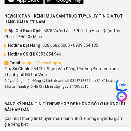
NEWSHOP.VN - KÊNH MUA SẮM TRỰC TUYẾN UY TÍN GIÁ TỐT
HÀNG ĐẦU VIỆT NAM
Địa Chỉ Giao Dịch:
53/8 Vườn Lài - P.Phú Thọ Hoà - Quận Tân
Phú - TP.Hồ Chí Minh
Hotline Đặt Hàng:
028 6682 5005 - 0909 354 135
Hotline CSKH:
0353.854.946
Email:
support@newshop.vn
Trụ Sở Chính:
554/10 Phạm Văn Đồng, Phường Bình Lợi Trung,
Thành phố Hồ Chí Minh
Giấy chứng nhận Đăng ký Kinh doanh số 0313713376 do Sở Kế hoạch và
Đầu tư Thành phố Hồ Chí Minh cấp ngày 24/03/2016
ĐĂNG KÝ NHẬN TIN TỪ NEWSHOP ĐỂ KHÔNG BỎ LỠ NHỮNG ƯU
ĐÃI HẤP DẪN
Cập nhật thông tin khuyến mãi nhanh nhất. Hưởng quyền lợi giảm
giá riêng biệt