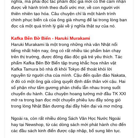
nghĩa, mà phải đọc tác phẩm độc giả mới có thể cảm nhận
được về hành trình theo đuổi ước mơ, về con người với
thiên nhiên tạo hóa. Câu chuyện chỉ là một hành trình
chinh phục biển cả của ông già nhưng để lại trong lòng bạn
đọc cả một quá trình lý giải về ý nghĩa thật sự của nó.
Kafka Bên Bờ Biển - Haruki Murakami
Haruki Murakami là một trong những nhà văn Nhật nổi
tiếng nhất hiện nay, ông có rất nhiều tác phẩm bán chạy
trên thị trường, được đông đảo độc giả trẻ yêu thích. Tác
phẩm Kafka Bên Bờ Biển tập trung khắc họa nhân vật
Kafka Tamura bỏ nhà đi khỏi Tokyo để thoát khỏi lời
nguyền từ người cha của mình. Cậu đến quần đảo Nakata,
ở đó có một ông già cũng quyết định dấn thân với cậu. Hai
số phận như tấm gương phản chiếu lẫn nhau trong suốt
chuyến du hành. Câu chuyện hoang tưởng mở đầu TK XXI
mở ra trong bạn đọc một chuyến phiêu lưu đầy sóng gió
trong lòng Nhật Bản đương đại đầy hiện đại và mơ mộng.
Ngoài ra, còn rất nhiều dòng Sách Văn Học Nước Ngoài
hay tại Newshop, từ các dòng sách mới phát hành cho đến
các đầu sách kinh điển được cập nhập, bổ sung liên tục.