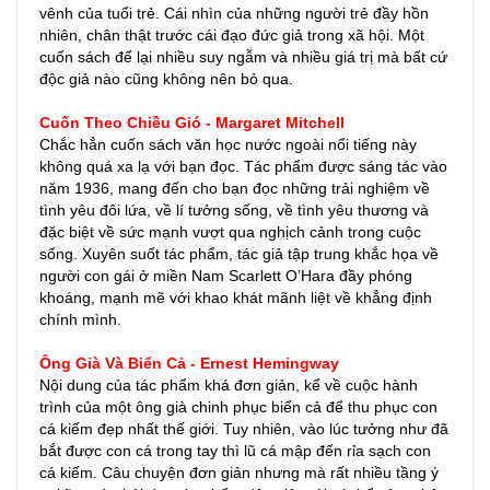
vênh của tuổi trẻ. Cái nhìn của những người trẻ đầy hồn
nhiên, chân thật trước cái đạo đức giả trong xã hội. Một
cuốn sách để lại nhiều suy ngẫm và nhiều giá trị mà bất cứ
độc giả nào cũng không nên bỏ qua.
Cuốn Theo Chiều Gió - Margaret Mitchell
Chắc hẳn cuốn sách văn học nước ngoài nổi tiếng này
không quá xa lạ với bạn đọc. Tác phẩm được sáng tác vào
năm 1936, mang đến cho bạn đọc những trải nghiệm về
tình yêu đôi lứa, về lí tưởng sống, về tình yêu thương và
đặc biệt về sức mạnh vượt qua nghịch cảnh trong cuộc
sống. Xuyên suốt tác phẩm, tác giả tập trung khắc họa về
người con gái ở miền Nam Scarlett O’Hara đầy phóng
khoáng, mạnh mẽ với khao khát mãnh liệt về khẳng định
chính mình.
Ông Già Và Biển Cả - Ernest Hemingway
Nội dung của tác phẩm khá đơn giản, kể về cuộc hành
trình của một ông già chinh phục biển cả để thu phục con
cá kiếm đẹp nhất thế giới. Tuy nhiên, vào lúc tưởng như đã
bắt được con cá trong tay thì lũ cá mập đến rỉa sạch con
cá kiếm. Câu chuyện đơn giản nhưng mà rất nhiều tầng ý