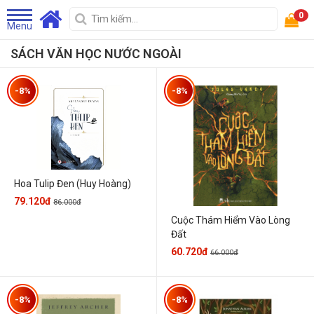
0
Menu
SÁCH VĂN HỌC NƯỚC NGOÀI
-8%
-8%
Hoa Tulip Đen (Huy Hoàng)
79.120đ
86.000đ
Cuộc Thám Hiểm Vào Lòng
Đất
60.720đ
66.000đ
-8%
-8%