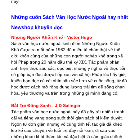
nay!
Những cuốn Sách Văn Học Nước Ngoài hay nhất
Newshop khuyên đọc
Những Người Khốn Khổ - Victor Hugo
Sách văn học nước ngoài kinh điển Những Người Khốn
Khổ được ra mắt năm 1962 đã miêu tả chân thật về thế
giới khốn cùng của những con người nghèo khổ trong xã
hội Pháp trong 20 năm đầu thế ký XIX. Tác phẩm phản
ánh hiện thực sâu sắc, đặc biệt những ý nghĩa về thực tiễn
sẽ giúp bạn đọc được tiếp xúc với xã hội Pháp lúc bấy giờ,
khiến bạn đọc có cái nhìn sâu sắc hơn về cuộc sống, từ đó
học được cách mở rộng dung lượng trái tim để sống chan
hòa, yêu thương và trân trọng những gì mình đang có.
Bắt Trẻ Đồng Xanh - J.D Salinger
Tác phẩm văn học nước ngoài này đã gây rất nhiều tranh
cãi và tiếng vang trong suốt thời gian sách bị kiểm duyệt.
Ngôn từ đơn giản nhưng vô cùng tinh tế, tác giả đã khéo
léo kể câu chuyện về tuổi trẻ đầy nổi loạn, đi sâu vào
những khao khát thầm kín và đặc biệt là cảm giác chênh