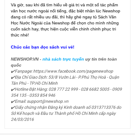
Và giờ, sau khi đã tìm hiểu về giá trị và một số tác phẩm
văn học nước ngoài nổi tiếng, đặc biệt nhân lúc Newshop
đang có rất nhiều ưu đãi, thì hãy ghé ngay tủ Sách Văn
Học Nước Ngoài của Newshop để chọn cho mình những
cuốn sách hay, thực hiện cuộc viễn chinh chinh phục tri
thức nhé!
Chúc các bạn đọc sách vui vẻ!
NEWSHOP.VN -
nhà sách trực tuyến
uy tín
trên toàn
quốc
✔️Fanpage: https://www.facebook.com/pagenewshop
✔️Địa Chỉ Giao Dịch: 53/8 Vườn Lài - P.Phú Thọ Hoà - Quận
Tân Phú - TP.Hồ Chí Minh
✔️Hotline Đặt Hàng: 028 777 22 999 - 028 6682 5005 - 0909
354 135 -
0353 854 946
✔️Email: support@newshop.vn
✔️Giấy chứng nhận Đăng ký Kinh doanh số 0313713376 do
Sở Kế hoạch và Đầu tư Thành phố Hồ Chí Minh cấp ngày
24/03/2016