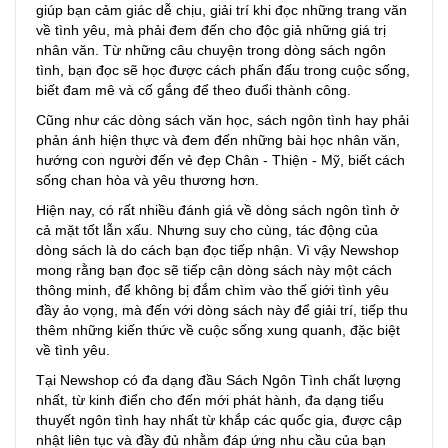
giúp bạn cảm giác dễ chịu, giải trí khi đọc những trang văn
về tình yêu, mà phải đem đến cho độc giả những giá trị
nhân văn. Từ những câu chuyện trong dòng sách ngôn
tình, bạn đọc sẽ học được cách phấn đấu trong cuộc sống,
biết đam mê và cố gắng để theo đuổi thành công.
Cũng như các dòng sách văn học, sách ngôn tình hay phải
phản ánh hiện thực và đem đến những bài học nhân văn,
hướng con người đến vẻ đẹp Chân - Thiện - Mỹ, biết cách
sống chan hòa và yêu thương hơn.
Hiện nay, có rất nhiều đánh giá về dòng sách ngôn tình ở
cả mặt tốt lẫn xấu. Nhưng suy cho cùng, tác động của
dòng sách là do cách bạn đọc tiếp nhận. Vì vậy Newshop
mong rằng bạn đọc sẽ tiếp cận dòng sách này một cách
thông minh, để không bị đắm chìm vào thế giới tình yêu
đầy ảo vọng, mà đến với dòng sách này để giải trí, tiếp thu
thêm những kiến thức về cuộc sống xung quanh, đặc biệt
về tình yêu.
Tại Newshop có đa dạng đầu Sách Ngôn Tình chất lượng
nhất, từ kinh điển cho đến mới phát hành, đa dạng tiểu
thuyết ngôn tình hay nhất từ khắp các quốc gia, được cập
nhật liên tục và đầy đủ nhằm đáp ứng nhu cầu của bạn