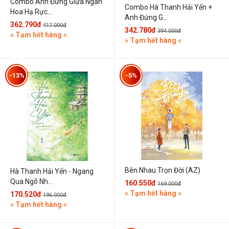
Combo Anh Đứng Giữa Ngàn
Combo Hà Thanh Hải Yến +
Hoa Hạ Rực...
Anh Đứng G...
362.790đ
417.000đ
342.780đ
394.000đ
» Tạm hết hàng «
» Tạm hết hàng «
-13%
-5%
Bên Nhau Trọn Đời (AZ)
Hà Thanh Hải Yến - Ngang
Qua Ngõ Nh...
160.550đ
169.000đ
» Tạm hết hàng «
170.520đ
196.000đ
» Tạm hết hàng «