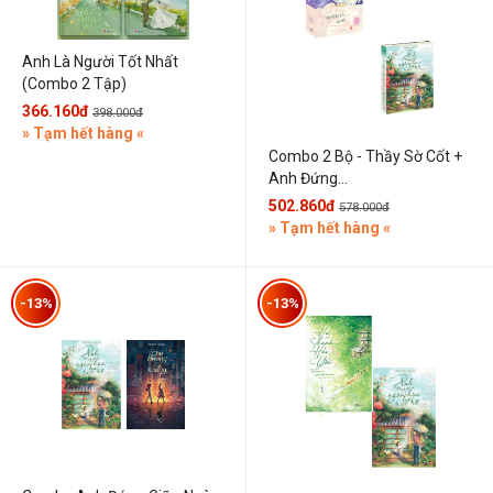
Anh Là Người Tốt Nhất
(Combo 2 Tập)
366.160đ
398.000đ
» Tạm hết hàng «
Combo 2 Bộ - Thầy Sờ Cốt +
Anh Đứng...
502.860đ
578.000đ
» Tạm hết hàng «
-13%
-13%