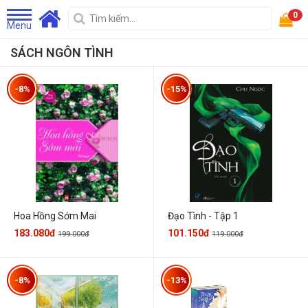
0
Menu
SÁCH NGÔN TÌNH
-8%
-15%
Hoa Hồng Sớm Mai
Đạo Tình - Tập 1
183.080đ
101.150đ
199.000đ
119.000đ
-8%
-13%