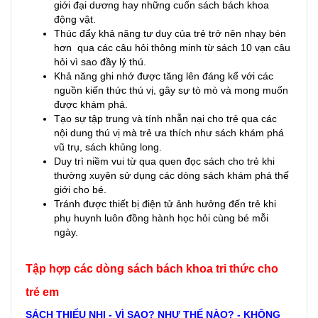
giới đại dương hay những cuốn sách bách khoa
động vật.
Thúc đẩy khả năng tư duy của trẻ trở nên nhạy bén
hơn qua các câu hỏi thông minh từ sách 10 vạn câu
hỏi vì sao đầy lý thú.
Khả năng ghi nhớ được tăng lên đáng kể với các
nguồn kiến thức thú vị, gây sự tò mò và mong muốn
được khám phá.
Tạo sự tập trung và tính nhẫn nại cho trẻ qua các
nội dung thú vị mà trẻ ưa thích như sách khám phá
vũ trụ, sách khủng long.
Duy trì niềm vui từ qua quen đọc sách cho trẻ khi
thường xuyên sử dụng các dòng sách khám phá thế
giới cho bé.
Tránh được thiết bị điện tử ảnh hưởng đến trẻ khi
phụ huynh luôn đồng hành học hỏi cùng bé mỗi
ngày.
Tập hợp các dòng sách bách khoa tri thức cho
trẻ em
SÁCH THIẾU NHI - VÌ SAO? NHƯ THẾ NÀO? - KHÔNG