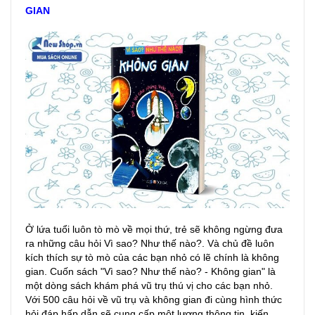
GIAN
Ở lứa tuổi luôn tò mò về mọi thứ, trẻ sẽ không ngừng đưa
ra những câu hỏi Vì sao? Như thế nào?. Và chủ đề luôn
kích thích sự tò mò của các bạn nhỏ có lẽ chính là không
gian. Cuốn sách "Vì sao? Như thế nào? - Không gian" là
một dòng sách khám phá vũ trụ thú vị cho các bạn nhỏ.
Với 500 câu hỏi về vũ trụ và không gian đi cùng hình thức
hỏi đáp hấp dẫn sẽ cung cấp một lượng thông tin, kiến