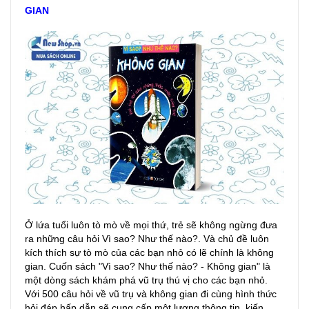
GIAN
Ở lứa tuổi luôn tò mò về mọi thứ, trẻ sẽ không ngừng đưa
ra những câu hỏi Vì sao? Như thế nào?. Và chủ đề luôn
kích thích sự tò mò của các bạn nhỏ có lẽ chính là không
gian. Cuốn sách "Vì sao? Như thế nào? - Không gian" là
một dòng sách khám phá vũ trụ thú vị cho các bạn nhỏ.
Với 500 câu hỏi về vũ trụ và không gian đi cùng hình thức
hỏi đáp hấp dẫn sẽ cung cấp một lượng thông tin, kiến