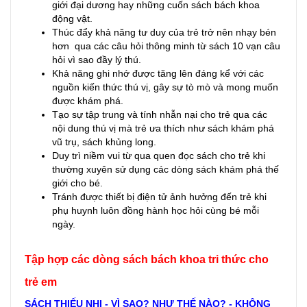
giới đại dương hay những cuốn sách bách khoa
động vật.
Thúc đẩy khả năng tư duy của trẻ trở nên nhạy bén
hơn qua các câu hỏi thông minh từ sách 10 vạn câu
hỏi vì sao đầy lý thú.
Khả năng ghi nhớ được tăng lên đáng kể với các
nguồn kiến thức thú vị, gây sự tò mò và mong muốn
được khám phá.
Tạo sự tập trung và tính nhẫn nại cho trẻ qua các
nội dung thú vị mà trẻ ưa thích như sách khám phá
vũ trụ, sách khủng long.
Duy trì niềm vui từ qua quen đọc sách cho trẻ khi
thường xuyên sử dụng các dòng sách khám phá thế
giới cho bé.
Tránh được thiết bị điện tử ảnh hưởng đến trẻ khi
phụ huynh luôn đồng hành học hỏi cùng bé mỗi
ngày.
Tập hợp các dòng sách bách khoa tri thức cho
trẻ em
SÁCH THIẾU NHI - VÌ SAO? NHƯ THẾ NÀO? - KHÔNG