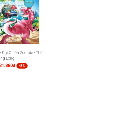
y Đại Chiến Zombie - Thế
ng Long...
81.880đ
-8%