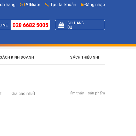
đơn hàng
Affiliate
Tạo tài khoản
Đăng nhập
GIỎ HÀNG
028 6682 5005
LINE
0đ
SÁCH KINH DOANH
SÁCH THIẾU NHI
Tìm thấy 1 sản phẩm
t
Giá cao nhất