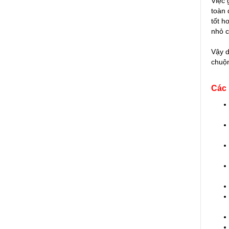
Việc 
toàn 
tốt h
nhỏ c
Vậy d
chuộn
Các 