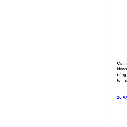
Có th
Newsh
riêng
tòi, 
10 V