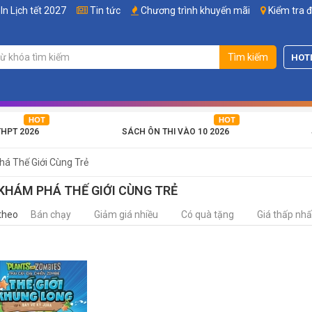
In Lịch tết 2027
Tin tức
Chương trình khuyến mãi
Kiểm tra 
Tìm kiếm
HOT
THPT 2026
SÁCH ÔN THI VÀO 10 2026
á Thế Giới Cùng Trẻ
KHÁM PHÁ THẾ GIỚI CÙNG TRẺ
theo
Bán chạy
Giảm giá nhiều
Có quà tặng
Giá thấp nhấ