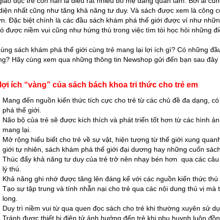
giáo dục trẻ con hẳn là điều rất nhiều bố mẹ đang quan tâm. Bởi ai c
diện nhất cũng như tăng khả năng tư duy. Và sách được xem là công cụ
ơn. Đặc biệt chính là các đầu sách khám phá thế giới được ví như nhữ
ó được niềm vui cũng như hứng thú trong việc tìm tòi học hỏi những 
ùng sách khám phá thế giới cùng trẻ mang lại lợi ích gì? Có những đ
g? Hãy cùng xem qua những thông tin Newshop gửi đến bạn sau đây 
lợi ích “vàng” của sách bách khoa tri thức cho trẻ em
Mang đến nguồn kiến thức tích cực cho trẻ từ các chủ đề đa dạng, có
phá thế giới.
Não bộ của trẻ sẽ được kích thích và phát triển tốt hơn từ các hình
mang lại.
Mở rộng hiểu biết cho trẻ về sự vật, hiện tượng từ thế giới xung qua
giới tự nhiên, sách khám phá thế giới đại dương hay những cuốn sác
Thúc đẩy khả năng tư duy của trẻ trở nên nhạy bén hơn qua các câu 
lý thú.
Khả năng ghi nhớ được tăng lên đáng kể với các nguồn kiến thức th
Tạo sự tập trung và tính nhẫn nại cho trẻ qua các nội dung thú vị mà
long.
Duy trì niềm vui từ qua quen đọc sách cho trẻ khi thường xuyên sử 
Tránh được thiết bị điện tử ảnh hưởng đến trẻ khi phụ huynh luôn đồ