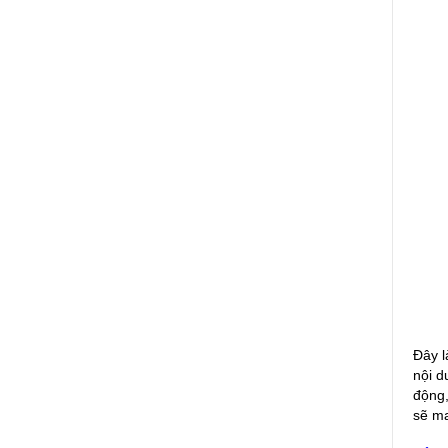
Đây l
nội d
động,
sẽ ma