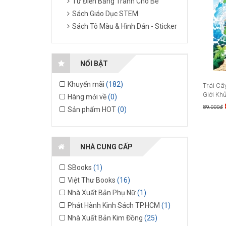
Từ Điển Bằng Tranh Cho Bé
Sách Giáo Dục STEM
Sách Tô Màu & Hình Dán - Sticker
NỔI BẬT
Khuyến mãi
(182)
Trái Câ
Giới Khủ
Hàng mới về
(0)
89.000đ
Sản phẩm HOT
(0)
NHÀ CUNG CẤP
SBooks
(1)
Việt Thư Books
(16)
Nhà Xuất Bản Phụ Nữ
(1)
Phát Hành Kinh Sách TP.HCM
(1)
Nhà Xuất Bản Kim Đồng
(25)