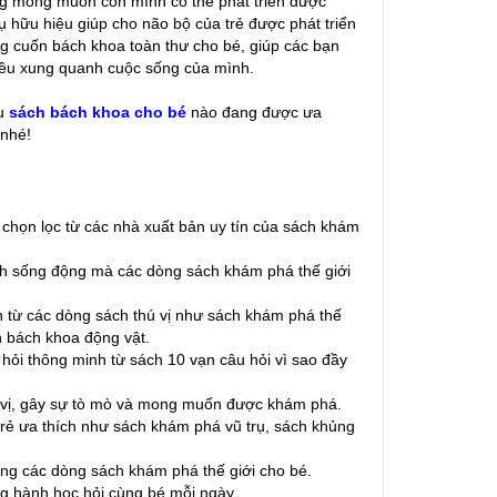
ũng mong muốn con mình có thể phát triển được
 hữu hiệu giúp cho não bộ của trẻ được phát triển
ng cuốn bách khoa toàn thư cho bé, giúp các bạn
điều xung quanh cuộc sống của mình.
ầu
sách bách khoa cho bé
nào đang được ưa
nhé!
 chọn lọc từ các nhà xuất bản uy tín của sách khám
 ảnh sống động mà các dòng sách khám phá thế giới
nh từ các dòng sách thú vị như sách khám phá thế
h bách khoa động vật.
hỏi thông minh từ sách 10 vạn câu hỏi vì sao đầy
ú vị, gây sự tò mò và mong muốn được khám phá.
 trẻ ưa thích như sách khám phá vũ trụ, sách khủng
dụng các dòng sách khám phá thế giới cho bé.
ng hành học hỏi cùng bé mỗi ngày.