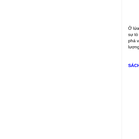
Ở lứa
sự tò
phá v
lượng
SÁC