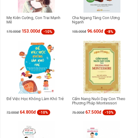
Mẹ Kiên Cường, Con Trai Mạnh
Cha Ngang Tàng Con Ương
Mẽ
Ngạnh
153.000đ
96.600đ
-10%
-8%
170.000đ
105.000đ
Để Việc Học Không Làm Khó Trẻ
Cẩm Nang Nuôi Dạy Con Theo
Phương Pháp Montessori
64.800đ
67.500đ
-10%
-10%
72.000đ
75.000đ