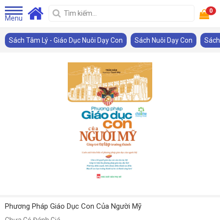
0
Menu
Sách Tâm Lý - Giáo Dục Nuôi Dạy Con
Sách Nuôi Dạy Con
Sách
Phương Pháp Giáo Dục Con Của Người Mỹ