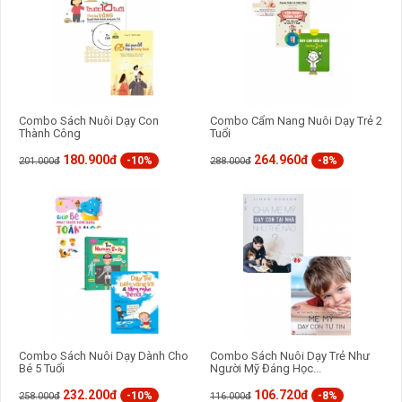
Combo Sách Nuôi Dạy Con
Combo Cẩm Nang Nuôi Dạy Trẻ 2
Thành Công
Tuổi
180.900đ
264.960đ
-10%
-8%
201.000đ
288.000đ
Combo Sách Nuôi Dạy Dành Cho
Combo Sách Nuôi Dạy Trẻ Như
Bé 5 Tuổi
Người Mỹ Đáng Học...
232.200đ
106.720đ
-10%
-8%
258.000đ
116.000đ