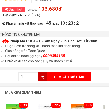
0.0
32
Đánh Giá
103.680đ
Sách hot
128.000đ
Tiết kiệm:
24.320đ (19%)
145
13 : 23 : 20
Khuyến mãi kết thúc sau
ngày
THÔNG TIN & KHUYẾN MÃI
Nhập Mã HOCTOT Giảm Ngay 20K Cho Đơn Từ 350K
✅ Được kiểm tra hàng và Thanh toán khi nhận hàng.
✅ Giao hàng trên Toàn Quốc
0909354135
✅ Đặt online hoặc gọi ngay
✅ Chiết khấu cao cho các đại lý và khách đặt sỉ
THÊM VÀO GIỎ HÀNG
MUA KÈM GIẢM THÊM
-19%
-19%
-19%