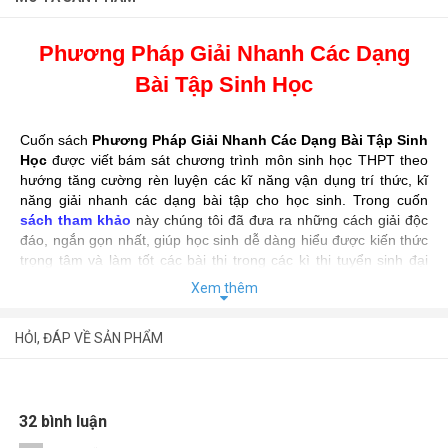
Phương Pháp Giải Nhanh Các Dạng
Bài Tập Sinh Học
Cuốn sách
Phương Pháp Giải Nhanh Các Dạng Bài Tập Sinh
Học
được viết bám sát chương trình môn sinh học THPT theo
hướng tăng cường rèn luyện các kĩ năng vận dụng trí thức, kĩ
năng giải nhanh các dạng bài tập cho học sinh. Trong cuốn
sách tham khảo
này chúng tôi đã đưa ra những cách giải độc
đáo, ngắn gọn nhất, giúp học sinh dễ dàng hiểu được kiến thức
trọng tâm và làm tốt các bài thi trong các kì thi tuyển sinh đại
học, chọn lọc học sinh giỏi.
Xem thêm
Nội dung của mỗi phần được trình bày theo 3 mục:
HỎI, ĐÁP VỀ SẢN PHẨM
- Tóm tắc lý thuyết
- Các dạng bài tập và phương pháp giải
- Bài tập vận dụng và đáp án
32 bình luận
Hi vọng, cuốn sách này không chỉ là một tài liệu tham khảo hữu
ích giúp học sinh tự học mà còn là một tư liệu quý để giáo viên