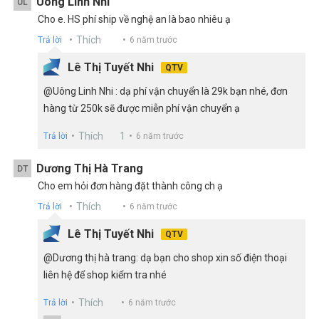
Uông Linh Nhi
UL
Cho e. HS phí ship về nghệ an là bao nhiêu ạ
Thích
Trả lời
6 năm trước
Lê Thị Tuyết Nhi
QTV
@Uông Linh Nhi : dạ phí vận chuyển là 29k bạn nhé, đơn
hàng từ 250k sẽ được miễn phí vận chuyển ạ
Thích
1
Trả lời
6 năm trước
Dương Thị Hà Trang
DT
Cho em hỏi đơn hàng đặt thành công ch ạ
Thích
Trả lời
6 năm trước
Lê Thị Tuyết Nhi
QTV
@Dương thị hà trang: dạ bạn cho shop xin số điện thoại
liên hệ để shop kiểm tra nhé
Thích
Trả lời
6 năm trước