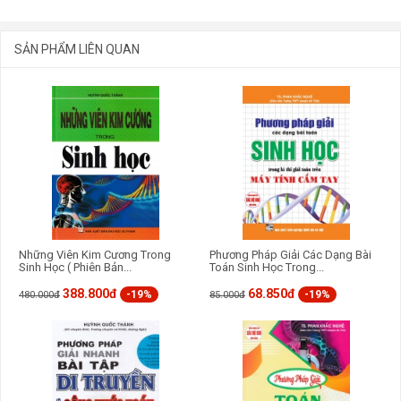
SẢN PHẨM LIÊN QUAN
GỬI BÌNH LUẬN
Những Viên Kim Cương Trong
Phương Pháp Giải Các Dạng Bài
Sinh Học ( Phiên Bản...
Toán Sinh Học Trong...
388.800đ
68.850đ
-19%
-19%
480.000đ
85.000đ