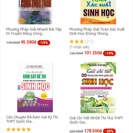
Phương Pháp Giải Nhanh Bài Tập
Phương Pháp Giải Toán Xác Suất
Di Truyền Bằng Công...
Sinh Học (Dùng Chung...
95.580đ
-19%
118.000đ
(1 nhận xét)
101.250đ
-19%
125.000đ
Các Chuyên Đề Bám Sát Kỳ Thi
Giải Chi Tiết 99 Đề Thi Thử THPT
THPT Quốc Gia...
Quốc Gia...
178.500đ
-20%
223.000đ