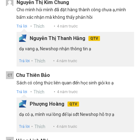
Nguyễn Thị Kim Chung
tham khảo sử dụng trong công tác bồi dưỡng và phụ đạo cho
Cho mình hỏi mình đã đặt hàng thành công chưa ạ,mình
học sinh.
bấm xác nhận mà không thấy phản hồi
Thích
Trả lời
4 năm trước
Nguyễn Thị Thanh Hằng
QTV
dạ vang ạ, Newshop nhận thông tin ạ
Thích
Trả lời
4 năm trước
Chu Thiên Bảo
CT
Sách có công thức liên quan đến học sinh giỏi ko ạ
Thích
Trả lời
4 năm trước
Phượng Hoàng
QTV
dạ có ạ, mình vui lòng để lại sđt Newshop hỗ trợ ạ
Thích
Trả lời
4 năm trước