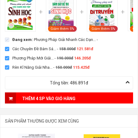
Giảm thêm 5%
Giảm thêm 5%
Gi
Đang xem:
Phương Pháp Giải Nhanh Các Dạn...
-
Các Chuyên Đề Bám Sá...
-
158.000đ
121.581đ
Phương Pháp Mới Giải...
-
190.000đ
146.205đ
Rèn Kĩ Năng Giải Nha...
-
150.000đ
115.425đ
Tổng tiền:
486.891đ
THÊM 4 SP VÀO GIỎ HÀNG
SẢN PHẨM THƯỜNG ĐƯỢC XEM CÙNG