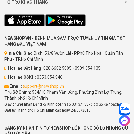
HỖ TRỢ KHÁCH HÀNG
NEWSHOP.VN - KÊNH MUA SẮM TRỰC TUYẾN UY TÍN GIÁ TỐT
HÀNG ĐẦU VIỆT NAM
Địa Chỉ Giao Dịch:
53/8 Vườn Lài - P.Phú Thọ Hoà - Quận Tân
Phú - TP.Hồ Chí Minh
Hotline Đặt Hàng:
028 6682 5005 - 0909 354 135
Hotline CSKH:
0353.854.946
Email:
support@newshop.vn
Trụ Sở Chính:
554/10 Phạm Văn Đồng, Phường Bình Lợi Trung,
Thành phố Hồ Chí Minh
Giấy chứng nhận Đăng ký Kinh doanh số 0313713376 do Sở Kế hoạch và
Đầu tư Thành phố Hồ Chí Minh cấp ngày 24/03/2016
ĐĂNG KÝ NHẬN TIN TỪ NEWSHOP ĐỂ KHÔNG BỎ LỠ NHỮNG ƯU
ĐÃI HẤP DẪN