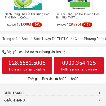
Sách Công Phá Đề Thi Trung Học
Tư Duy Sáng Tạo Bồi Dưỡng Học
Phổ Thông Quốc...
Sinh Giỏi THPT...
151.000đ
128.790đ
-20%
-19%
189.000đ
159.000đ
Trang chủ
Sách
Sách Luyện Thi THPT Quốc Gia
Phương Pháp G
Mọi yêu cầu hỗ trợ mua hàng xin liên hệ
028.6682.5005
0909.354.135
Hotline mua hàng online
Hotline mua hàng online
Thời gian làm việc từ 8h00 - 18h00
CHÍNH SÁCH
KHÁCH HÀNG