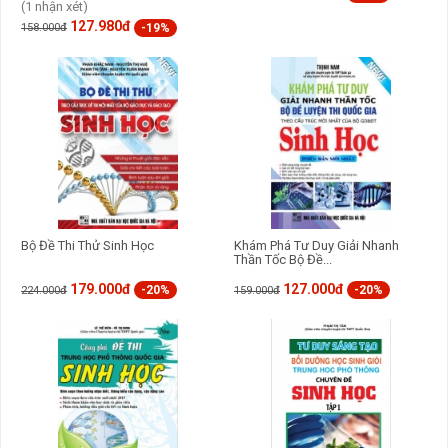
(1 nhận xét)
127.980đ
-19%
158.000đ
Bộ Đề Thi Thử Sinh Học
Khám Phá Tư Duy Giải Nhanh
Thần Tốc Bộ Đề...
179.000đ
127.000đ
-20%
-20%
224.000đ
159.000đ