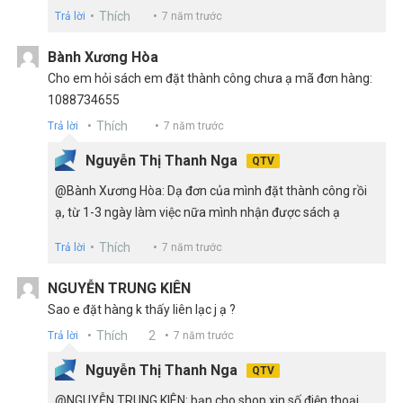
Thích
Trả lời
7 năm trước
Bành Xương Hòa
Cho em hỏi sách em đặt thành công chưa ạ mã đơn hàng:
1088734655
Thích
Trả lời
7 năm trước
Nguyễn Thị Thanh Nga
QTV
@Bành Xương Hòa: Dạ đơn của mình đặt thành công rồi
ạ, từ 1-3 ngày làm việc nữa mình nhận được sách ạ
Thích
Trả lời
7 năm trước
NGUYỄN TRUNG KIÊN
Sao e đặt hàng k thấy liên lạc j ạ ?
Thích
2
Trả lời
7 năm trước
Nguyễn Thị Thanh Nga
QTV
@NGUYỄN TRUNG KIÊN: bạn cho shop xin số điện thoại