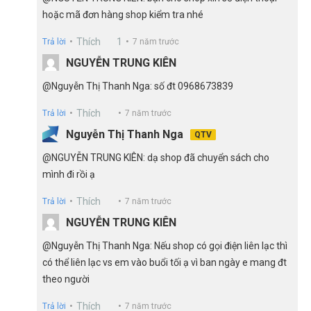
hoặc mã đơn hàng shop kiểm tra nhé
Thích
1
Trả lời
7 năm trước
NGUYỄN TRUNG KIÊN
@Nguyễn Thị Thanh Nga: số đt 0968673839
Thích
Trả lời
7 năm trước
Nguyễn Thị Thanh Nga
QTV
@NGUYỄN TRUNG KIÊN: dạ shop đã chuyển sách cho
mình đi rồi ạ
Thích
Trả lời
7 năm trước
NGUYỄN TRUNG KIÊN
@Nguyễn Thị Thanh Nga: Nếu shop có gọi điện liên lạc thì
có thể liên lạc vs em vào buổi tối ạ vì ban ngày e mang đt
theo người
Thích
Trả lời
7 năm trước