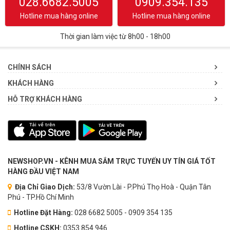
028.6682.5005
0909.354.135
Hotline mua hàng online
Hotline mua hàng online
Thời gian làm việc từ 8h00 - 18h00
CHÍNH SÁCH
KHÁCH HÀNG
HỖ TRỢ KHÁCH HÀNG
NEWSHOP.VN - KÊNH MUA SẮM TRỰC TUYẾN UY TÍN GIÁ TỐT
HÀNG ĐẦU VIỆT NAM
Địa Chỉ Giao Dịch:
53/8 Vườn Lài - P.Phú Thọ Hoà - Quận Tân
Phú - TP.Hồ Chí Minh
Hotline Đặt Hàng:
028 6682 5005 - 0909 354 135
Hotline CSKH:
0353.854.946