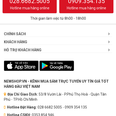
028.6682.5005
0909.354.135
Hotline mua hàng online
Hotline mua hàng online
Thời gian làm việc từ 8h00 - 18h00
CHÍNH SÁCH
KHÁCH HÀNG
HỖ TRỢ KHÁCH HÀNG
NEWSHOP.VN - KÊNH MUA SẮM TRỰC TUYẾN UY TÍN GIÁ TỐT
HÀNG ĐẦU VIỆT NAM
Địa Chỉ Giao Dịch:
53/8 Vườn Lài - P.Phú Thọ Hoà - Quận Tân
Phú - TP.Hồ Chí Minh
Hotline Đặt Hàng:
028 6682 5005 - 0909 354 135
Hotline CSKH:
0353.854.946