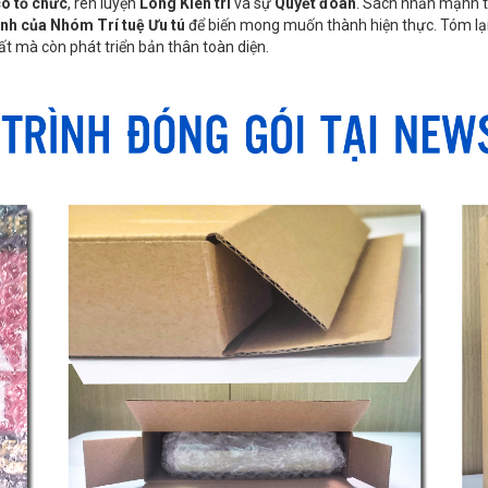
ó tổ chức
, rèn luyện
Lòng Kiên trì
và sự
Quyết đoán
. Sách nhấn mạnh t
h của Nhóm Trí tuệ Ưu tú
để biến mong muốn thành hiện thực. Tóm lại
hất mà còn phát triển bản thân toàn diện.