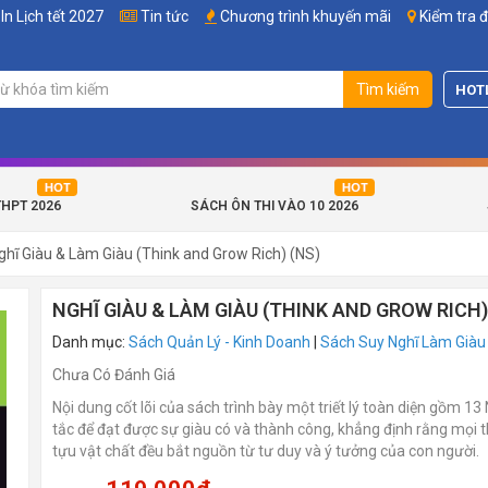
In Lịch tết 2027
Tin tức
Chương trình khuyến mãi
Kiểm tra 
Tìm kiếm
HOT
THPT 2026
SÁCH ÔN THI VÀO 10 2026
ghĩ Giàu & Làm Giàu (Think and Grow Rich) (NS)
NGHĨ GIÀU & LÀM GIÀU (THINK AND GROW RICH)
Danh mục:
Sách Quản Lý - Kinh Doanh
|
Sách Suy Nghĩ Làm Giàu
Chưa Có Đánh Giá
Nội dung cốt lõi của sách trình bày một triết lý toàn diện gồm 1
tắc để đạt được sự giàu có và thành công, khẳng định rằng mọi 
tựu vật chất đều bắt nguồn từ tư duy và ý tưởng của con người.