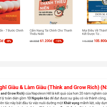
ốn - 7 Bước Chinh
Cẩm Nang Tài Chính Cho Thanh
Mọi Điều Về Thàn
Thiếu Niên
Kết Được Từ...
0đ
61.200đ
105.800
-8%
-10%
68.000đ
115.000đ
ghĩ Giàu & Làm Giàu (Think and Grow Rich) (N
k and Grow Rich)
của Napoleon Hill là kết quả của hơn 20 năm nghiên c
ết lý toàn diện gồm
13 Nguyên tắc
để đạt được sự giàu có và thành công,
ên tắc này bắt đầu từ việc nuôi dưỡng một
Khát vọng
mãnh liệt, xây dự