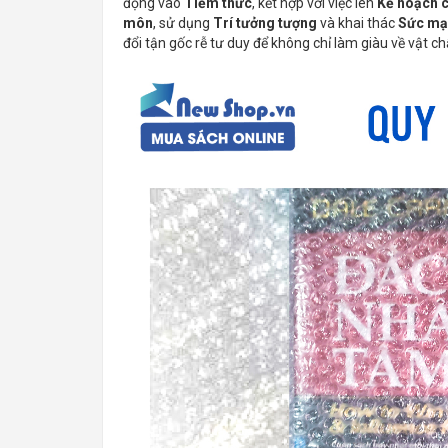
động vào
Tiềm thức
, kết hợp với việc lên
Kế hoạch c
môn
, sử dụng
Trí tưởng tượng
và khai thác
Sức mạn
đổi tận gốc rễ tư duy để không chỉ làm giàu về vật c