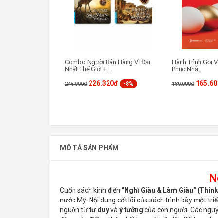
Combo Người Bán Hàng Vĩ Đại
Hành Trình Gọi V
Nhất Thế Giới +...
Phục Nhà...
226.320đ
165.60
-8%
246.000đ
180.000đ
MÔ TẢ SẢN PHẨM
N
Cuốn sách kinh điển
"Nghĩ Giàu & Làm Giàu" (Thin
nước Mỹ. Nội dung cốt lõi của sách trình bày một tri
nguồn từ
tư duy
và
ý tưởng
của con người. Các nguy