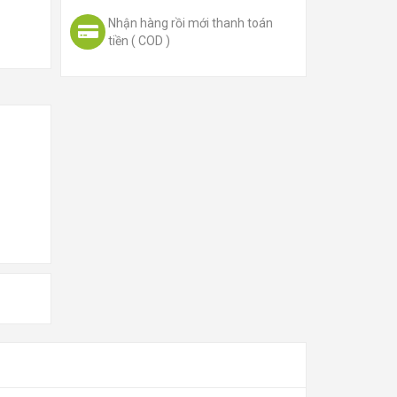
Nhận hàng rồi mới thanh toán
tiền ( COD )
THÊM VÀO GIỎ HÀNG