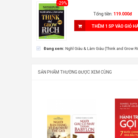
-29%
Tổng tiền:
119.000đ
THÊM 1 SP VÀO GIỎ H
Đang xem:
Nghĩ Giàu & Làm Giàu (Think and Grow Ri
SẢN PHẨM THƯỜNG ĐƯỢC XEM CÙNG