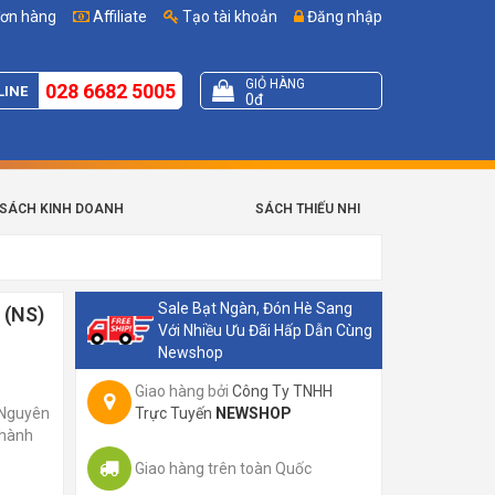
đơn hàng
Affiliate
Tạo tài khoản
Đăng nhập
GIỎ HÀNG
028 6682 5005
LINE
0đ
SÁCH KINH DOANH
SÁCH THIẾU NHI
Sale Bạt Ngàn, Đón Hè Sang
 (NS)
Với Nhiều Ưu Đãi Hấp Dẫn Cùng
Newshop
Giao hàng bởi
Công Ty TNHH
3 Nguyên
Trực Tuyến
NEWSHOP
thành
Giao hàng trên toàn Quốc