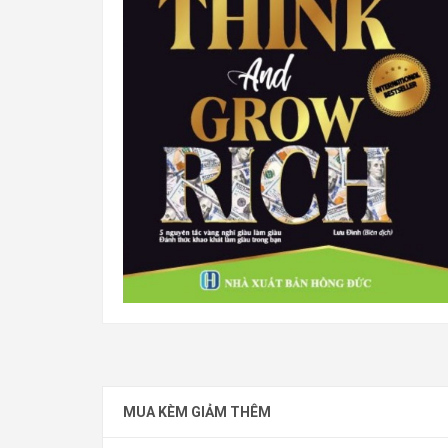
Nghĩ Giàu & Làm Giàu (Think and Grow Rich) (NS)
MUA KÈM GIẢM THÊM
119.000đ
Tiết kiệm:
49.000đ (29%)
168.000đ