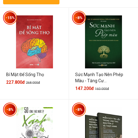
-15%
-8%
Sức Mạnh Tạo Nên Phép
Bí Mật Để Sống Thọ
Màu - Tăng Cư...
227.800đ
268.000đ
147.200đ
160.000đ
-8%
-8%