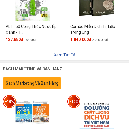
PLT - 50 Công Thức Nước Ép
Combo Miễn Dịch Trị Liệu
Xanh - T...
Trong Ung ...
127.880đ
1.840.000đ
139.000đ
2.000.000đ
Xem Tất Cả
SÁCH MAKETING VÀ BÁN HÀNG
Sách Marketing Và Bán Hàng
-10%
-10%