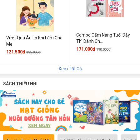
Combo Cẩm Nang Tuổi Dậy
Vượt Qua Âu Lo Khi Làm Cha
Thì Dành Ch...
Mẹ
171.000đ
190.000đ
121.500đ
135.000đ
Xem Tất Cả
SÁCH THIẾU NHI