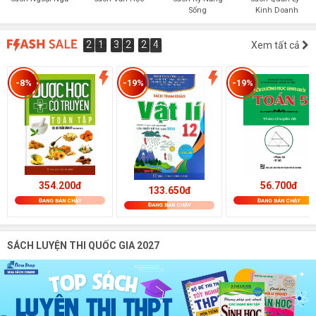
Sống
Kinh Doanh
2
1
3
2
2
3
2
1
3
2
2
2
Xem tất cả
2
3
4
3
-8%
-19%
-19%
354.200đ
56.700đ
133.650đ
ĐANG BÁN CHẠY
ĐANG BÁN CHẠY
ĐANG BÁN CHẠY
SÁCH LUYỆN THI QUỐC GIA 2027