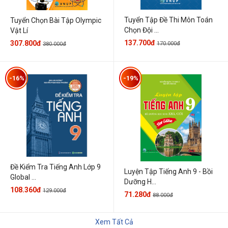
Tuyển Tập Đề Thi Môn Toán
Tuyển Chọn Bài Tập Olympic
Chọn Đội ...
Vật Lí
137.700đ
307.800đ
170.000đ
380.000đ
-16%
-19%
Đề Kiểm Tra Tiếng Anh Lớp 9
Luyện Tập Tiếng Anh 9 - Bồi
Global ...
Dưỡng H...
108.360đ
129.000đ
71.280đ
88.000đ
Xem Tất Cả