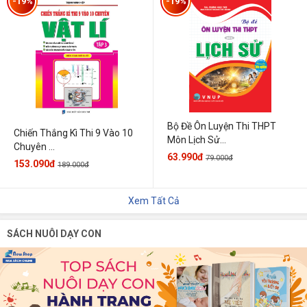
-19%
-19%
Bộ Đề Ôn Luyện Thi THPT
Chiến Thắng Kì Thi 9 Vào 10
Môn Lịch Sử...
Chuyên ...
63.990đ
79.000đ
153.090đ
189.000đ
Xem Tất Cả
SÁCH NUÔI DẠY CON