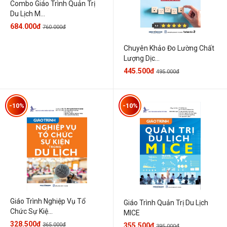
Combo Giáo Trình Quản Trị
Du Lịch M...
684.000đ
760.000đ
Chuyên Khảo Đo Lường Chất
Lượng Dịc...
445.500đ
495.000đ
-10%
-10%
Giáo Trình Nghiệp Vụ Tổ
Giáo Trình Quản Trị Du Lịch
Chức Sự Kiệ...
MICE
328.500đ
365.000đ
355.500đ
395.000đ