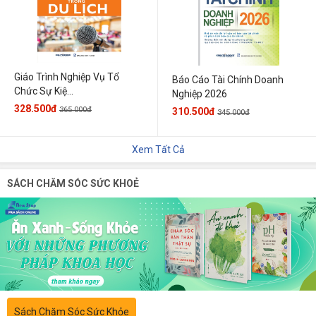
Giáo Trình Nghiệp Vụ Tổ
Báo Cáo Tài Chính Doanh
Chức Sự Kiệ...
Nghiệp 2026
328.500đ
365.000đ
310.500đ
345.000đ
Xem Tất Cả
SÁCH CHĂM SÓC SỨC KHOẺ
Sách Chăm Sóc Sức Khỏe