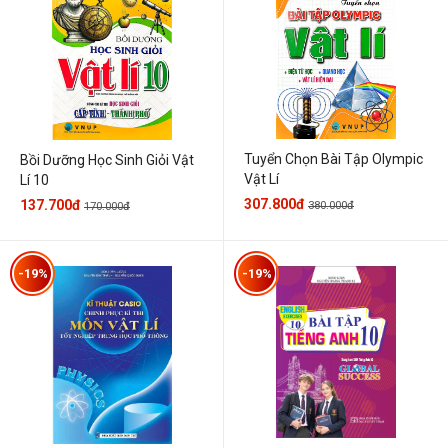
Tuyển Chọn Bài Tập Olympic
Bồi Dưỡng Học Sinh Giỏi Vật
Vật Lí
Lí 10
307.800đ
137.700đ
380.000đ
170.000đ
-19%
-19%