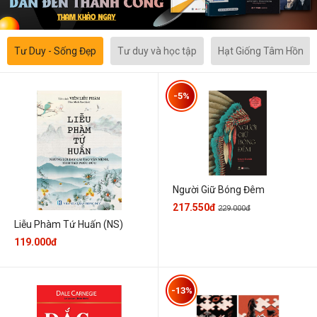
Tư Duy - Sống Đẹp
Tư duy và học tập
Hạt Giống Tâm Hồn
-5%
Người Giữ Bóng Đêm
217.550đ
229.000đ
Liễu Phàm Tứ Huấn (NS)
119.000đ
-13%