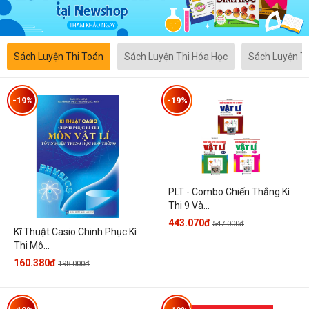
Sách Luyện Thi Toán
Sách Luyện Thi Hóa Học
Sách Luyện T
-19%
-19%
PLT - Combo Chiến Thắng Kì
Thi 9 Và...
443.070đ
547.000đ
Kĩ Thuật Casio Chinh Phục Kì
Thi Mô...
160.380đ
198.000đ