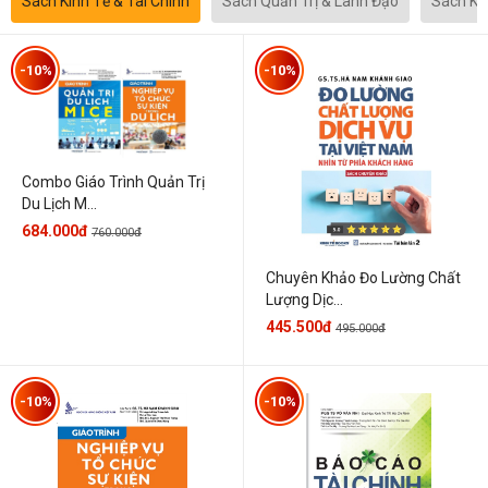
Sách Kinh Tế & Tài Chính
Sách Quản Trị & Lãnh Đạo
Sách Kh
-10%
-10%
Combo Giáo Trình Quản Trị
Du Lịch M...
684.000đ
760.000đ
Chuyên Khảo Đo Lường Chất
Lượng Dịc...
445.500đ
495.000đ
-10%
-10%