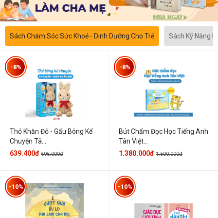
Sách Chăm Sóc Sức Khoẻ - Dinh Dưỡng Cho Trẻ
Sách Kỹ Năng 
-8%
-8%
Thỏ Khăn Đỏ - Gấu Bông Kể
Bút Chấm Đọc Học Tiếng Anh
Chuyện Tâ...
Tân Việt...
639.400đ
1.380.000đ
695.000đ
1.500.000đ
-10%
-10%