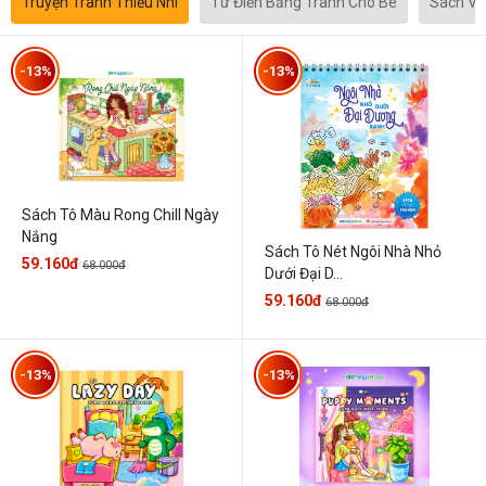
Truyện Tranh Thiếu Nhi
Từ Điển Bằng Tranh Cho Bé
Sách Vă
-13%
-13%
Sách Tô Màu Rong Chill Ngày
Nắng
Sách Tô Nét Ngôi Nhà Nhỏ
59.160đ
68.000đ
Dưới Đại D...
59.160đ
68.000đ
-13%
-13%