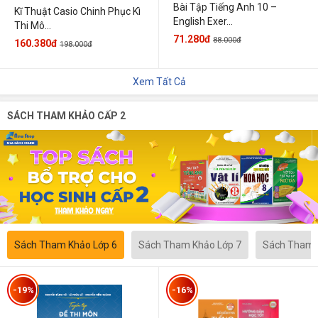
Bài Tập Tiếng Anh 10 –
Kĩ Thuật Casio Chinh Phục Kì
English Exer...
Thi Mô...
71.280đ
88.000đ
160.380đ
198.000đ
Xem Tất Cả
SÁCH THAM KHẢO CẤP 2
Sách Tham Khảo Lớp 6
Sách Tham Khảo Lớp 7
Sách Tham 
-19%
-16%