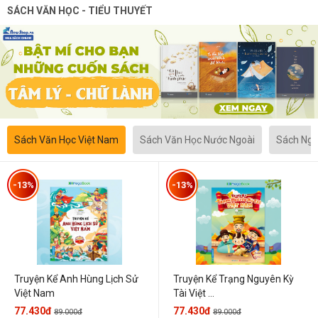
SÁCH VĂN HỌC - TIỂU THUYẾT
Sách Văn Học Việt Nam
Sách Văn Học Nước Ngoài
Sách Ngô
-13%
-13%
Truyện Kể Anh Hùng Lịch Sử
Truyện Kể Trạng Nguyên Kỳ
Việt Nam
Tài Việt ...
77.430đ
77.430đ
89.000đ
89.000đ