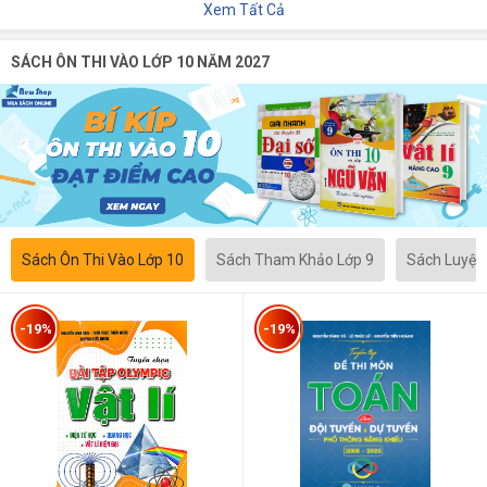
Xem Tất Cả
SÁCH ÔN THI VÀO LỚP 10 NĂM 2027
Sách Ôn Thi Vào Lớp 10
Sách Tham Khảo Lớp 9
Sách Luyện
-19%
-19%