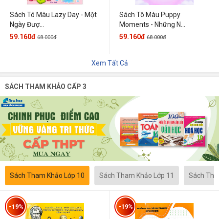
Sách Tô Màu Lazy Day - Một
Sách Tô Màu Puppy
Ngày Đượ...
Moments - Những N...
59.160đ
59.160đ
68.000đ
68.000đ
Xem Tất Cả
SÁCH THAM KHẢO CẤP 3
Sách Tham Khảo Lớp 10
Sách Tham Khảo Lớp 11
Sách Tha
-19%
-19%