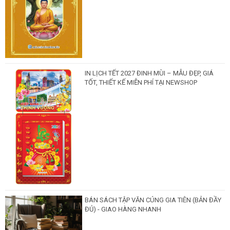
IN LỊCH TẾT 2027 ĐINH MÙI – MẪU ĐẸP, GIÁ
TỐT, THIẾT KẾ MIỄN PHÍ TẠI NEWSHOP
BÁN SÁCH TẬP VĂN CÚNG GIA TIÊN (BẢN ĐẦY
ĐỦ) - GIAO HÀNG NHANH