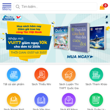
0
Menu
Tất cả sản phẩm
Sách Thiếu Nhi
Sách Luyện Thi
Sách Tham Khảo
THPT Quốc Gia
Sách Ngoại Ngữ
Sách Văn Học
Sách Kỹ Năng
Sách Quản Lý -