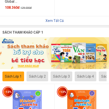
Global ...
108.360đ
129.000đ
Xem Tất Cả
SÁCH THAM KHẢO CẤP 1
Sách Lớp 1
Sách Lớp 2
Sách Lớp 3
Sách Lớp 4
Sách
-13%
-13%