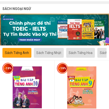
SÁCH NGOẠI NGỮ
Sách Tiếng Anh
Sách Tiếng Nhật
Sách Tiếng Hoa
Sách 
-19%
-19%