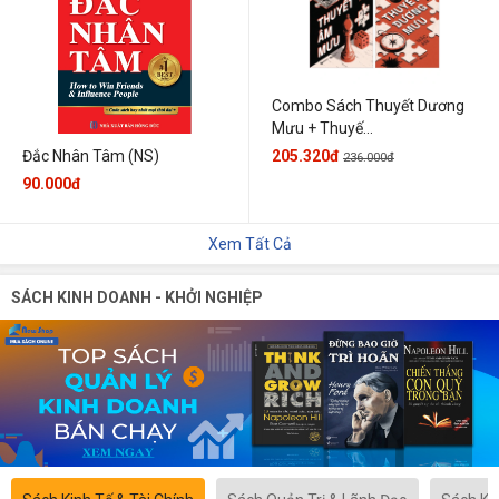
Combo Sách Thuyết Dương
Mưu + Thuyế...
205.320đ
Đắc Nhân Tâm (NS)
236.000đ
90.000đ
Xem Tất Cả
SÁCH KINH DOANH - KHỞI NGHIỆP