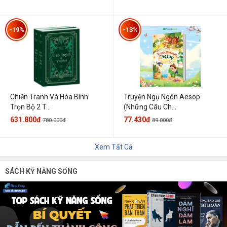
-19%
-13%
Chiến Tranh Và Hòa Bình
Truyện Ngụ Ngôn Aesop
Trọn Bộ 2 T...
(Những Câu Ch...
631.800đ
77.430đ
780.000đ
89.000đ
Xem Tất Cả
SÁCH KỸ NĂNG SỐNG