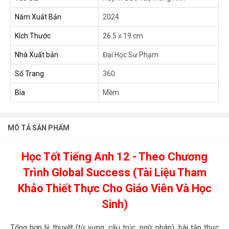
Năm Xuất Bản
2024
Kích Thước
26.5 x 19 cm
Nhà Xuất bản
Đại Học Sư Phạm
Số Trang
360
Bìa
Mềm
MÔ TẢ SẢN PHẨM
Học Tốt Tiếng Anh 12 - Theo Chương
Trình Global Success (Tài Liệu Tham
Khảo Thiết Thực Cho Giáo Viên Và Học
Sinh)
Tổng hợp lý thuyết (từ vựng, cấu trúc, ngữ pháp), bài tập thực