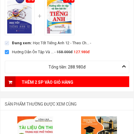
Đang xem:
Học Tốt Tiếng Anh 12 - Theo Ch...
-
Hướng Dẫn Ôn Tập Và ...
-
158.000đ
127.980đ
Tổng tiền:
288.980đ
THÊM 2 SP VÀO GIỎ HÀNG
SẢN PHẨM THƯỜNG ĐƯỢC XEM CÙNG