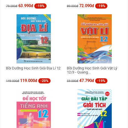
63.990đ
72.090đ
-19%
-19%
79.000đ
89.000đ
Bồi Dưỡng Học Sinh Giỏi Địa Lí 12
Bồi Dưỡng Học Sinh Giỏi Vật Lý
12/3 - Quang...
119.000đ
47.790đ
-20%
-19%
149.000đ
59.000đ