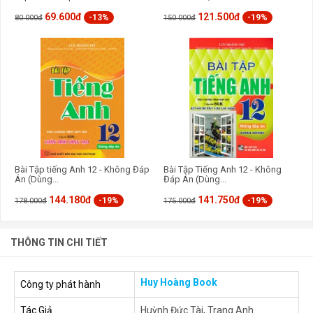
69.600đ
121.500đ
-13%
-19%
80.000đ
150.000đ
Bài Tập tiếng Anh 12 - Không Đáp
Bài Tập Tiếng Anh 12 - Không
Án (Dùng...
Đáp Án (Dùng...
144.180đ
141.750đ
-19%
-19%
178.000đ
175.000đ
THÔNG TIN CHI TIẾT
Huy Hoàng Book
Công ty phát hành
Tác Giả
Huỳnh Đức Tài
,
Trang Anh