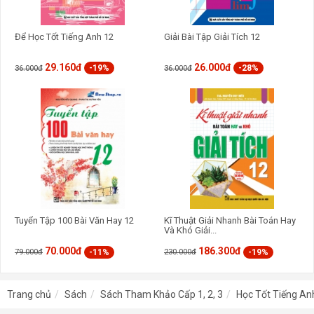
Để Học Tốt Tiếng Anh 12
Giải Bài Tập Giải Tích 12
29.160đ
26.000đ
-19%
-28%
36.000đ
36.000đ
Tuyển Tập 100 Bài Văn Hay 12
Kĩ Thuật Giải Nhanh Bài Toán Hay
Và Khó Giải...
70.000đ
186.300đ
-11%
-19%
79.000đ
230.000đ
Trang chủ
Sách
Sách Tham Khảo Cấp 1, 2, 3
Học Tốt Tiếng An