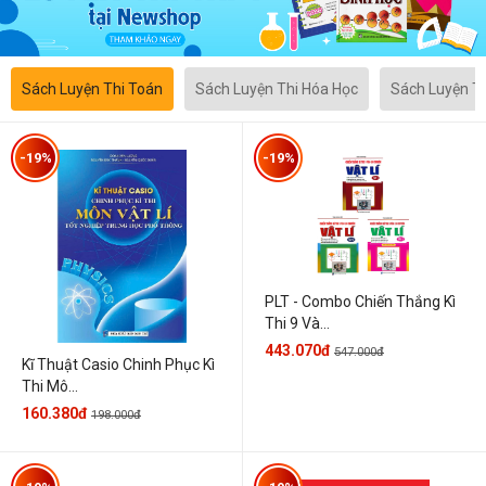
Sách Luyện Thi Toán
Sách Luyện Thi Hóa Học
Sách Luyện T
-19%
-19%
PLT - Combo Chiến Thắng Kì
Thi 9 Và...
443.070đ
547.000đ
Kĩ Thuật Casio Chinh Phục Kì
Thi Mô...
160.380đ
198.000đ