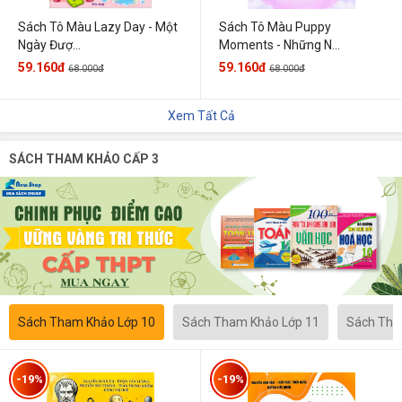
Sách Tô Màu Lazy Day - Một
Sách Tô Màu Puppy
Ngày Đượ...
Moments - Những N...
59.160đ
59.160đ
68.000đ
68.000đ
Xem Tất Cả
SÁCH THAM KHẢO CẤP 3
Sách Tham Khảo Lớp 10
Sách Tham Khảo Lớp 11
Sách Tha
-19%
-19%