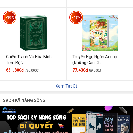
-19%
-13%
Chiến Tranh Và Hòa Bình
Truyện Ngụ Ngôn Aesop
Trọn Bộ 2 T...
(Những Câu Ch...
631.800đ
77.430đ
780.000đ
89.000đ
Xem Tất Cả
SÁCH KỸ NĂNG SỐNG