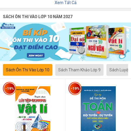
Xem Tất Cả
SÁCH ÔN THI VÀO LỚP 10 NĂM 2027
Sách Ôn Thi Vào Lớp 10
Sách Tham Khảo Lớp 9
Sách Luyện
-19%
-19%