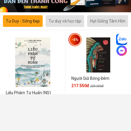
Tư Duy - Sống Đẹp
Tư duy và học tập
Hạt Giống Tâm Hồn
-5%
Người Giữ Bóng Đêm
217.550đ
229.000đ
Liễu Phàm Tứ Huấn (NS)
119.000đ
-13%