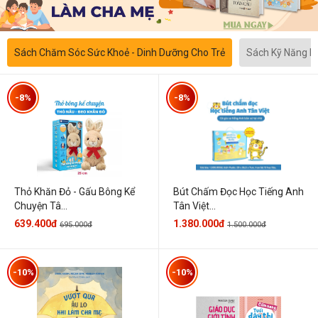
Sách Chăm Sóc Sức Khoẻ - Dinh Dưỡng Cho Trẻ
Sách Kỹ Năng 
-8%
-8%
Thỏ Khăn Đỏ - Gấu Bông Kể
Bút Chấm Đọc Học Tiếng Anh
Chuyện Tâ...
Tân Việt...
639.400đ
1.380.000đ
695.000đ
1.500.000đ
-10%
-10%