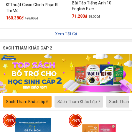
Bài Tập Tiếng Anh 10 –
Kĩ Thuật Casio Chinh Phục Kì
English Exer...
Thi Mô...
71.280đ
88.000đ
160.380đ
198.000đ
Xem Tất Cả
SÁCH THAM KHẢO CẤP 2
Sách Tham Khảo Lớp 6
Sách Tham Khảo Lớp 7
Sách Tham 
-19%
-16%