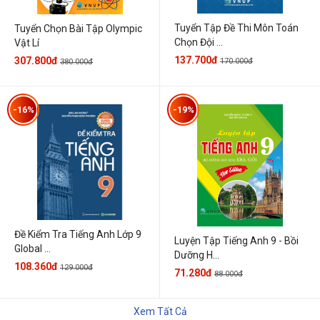
Tuyển Tập Đề Thi Môn Toán
Tuyển Chọn Bài Tập Olympic
Chọn Đội ...
Vật Lí
137.700đ
307.800đ
170.000đ
380.000đ
-16%
-19%
Đề Kiểm Tra Tiếng Anh Lớp 9
Luyện Tập Tiếng Anh 9 - Bồi
Global ...
Dưỡng H...
108.360đ
129.000đ
71.280đ
88.000đ
Xem Tất Cả