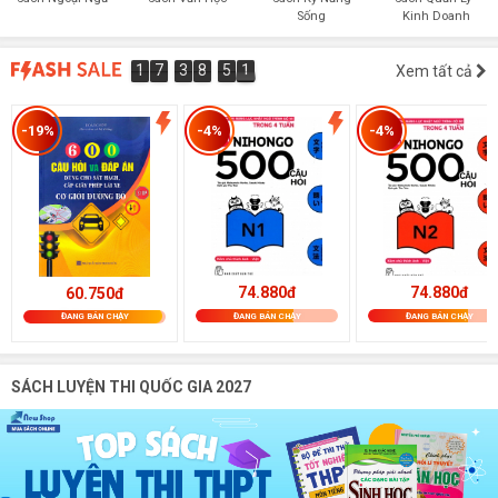
Sống
Kinh Doanh
1
7
3
8
5
1
1
7
3
8
5
1
Xem tất cả
9
0
2
-19%
-4%
-4%
74.880đ
74.880đ
60.750đ
ĐANG BÁN CHẠY
ĐANG BÁN CHẠY
ĐANG BÁN CHẠY
SÁCH LUYỆN THI QUỐC GIA 2027