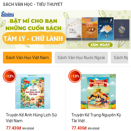
SÁCH VĂN HỌC - TIỂU THUYẾT
Sách Văn Học Việt Nam
Sách Văn Học Nước Ngoài
Sách Ngô
-13%
-13%
Truyện Kể Anh Hùng Lịch Sử
Truyện Kể Trạng Nguyên Kỳ
Việt Nam
Tài Việt ...
77.430đ
77.430đ
89.000đ
89.000đ