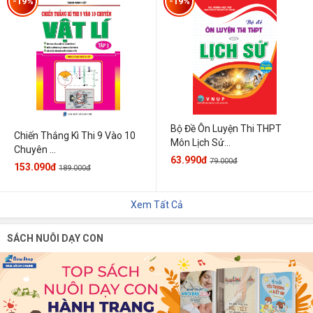
-19%
-19%
Bộ Đề Ôn Luyện Thi THPT
Chiến Thắng Kì Thi 9 Vào 10
Môn Lịch Sử...
Chuyên ...
63.990đ
79.000đ
153.090đ
189.000đ
Xem Tất Cả
SÁCH NUÔI DẠY CON