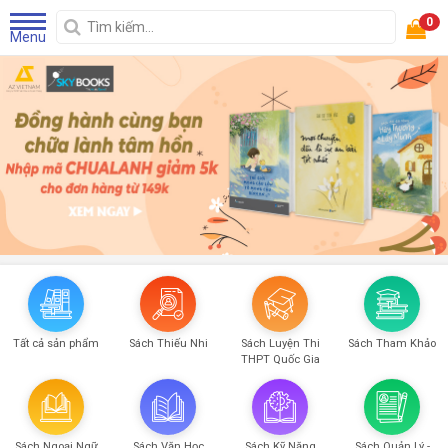
0
Menu
Tất cả sản phẩm
Sách Thiếu Nhi
Sách Luyện Thi
Sách Tham Khảo
THPT Quốc Gia
Sách Ngoại Ngữ
Sách Văn Học
Sách Kỹ Năng
Sách Quản Lý -