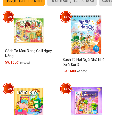
Truyện Tranh Thiếu Nhi
Từ Điển Bằng Tranh Cho Bé
Sách Vă
-13%
-13%
Sách Tô Màu Rong Chill Ngày
Nắng
Sách Tô Nét Ngôi Nhà Nhỏ
59.160đ
68.000đ
Dưới Đại D...
59.160đ
68.000đ
-13%
-13%