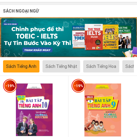
SÁCH NGOẠI NGỮ
Sách Tiếng Anh
Sách Tiếng Nhật
Sách Tiếng Hoa
Sách 
-19%
-19%