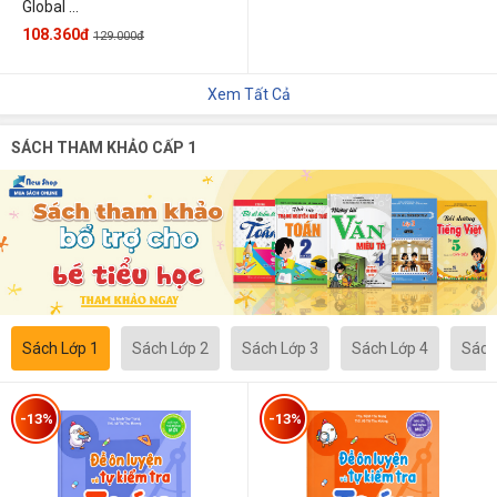
Global ...
108.360đ
129.000đ
Xem Tất Cả
SÁCH THAM KHẢO CẤP 1
Sách Lớp 1
Sách Lớp 2
Sách Lớp 3
Sách Lớp 4
Sách
-13%
-13%