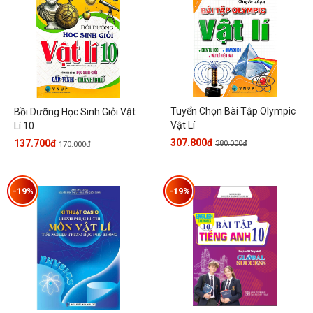
Tuyển Chọn Bài Tập Olympic
Bồi Dưỡng Học Sinh Giỏi Vật
Vật Lí
Lí 10
307.800đ
137.700đ
380.000đ
170.000đ
-19%
-19%