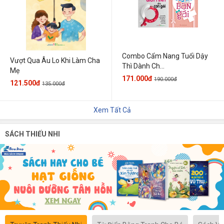
Combo Cẩm Nang Tuổi Dậy
Vượt Qua Âu Lo Khi Làm Cha
Thì Dành Ch...
Mẹ
171.000đ
190.000đ
121.500đ
135.000đ
Xem Tất Cả
SÁCH THIẾU NHI