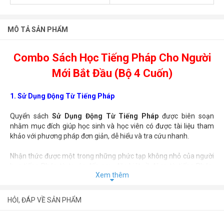
MÔ TẢ SẢN PHẨM
Combo Sách Học Tiếng Pháp Cho Người
Mới Bắt Đầu (Bộ 4 Cuốn)
1. Sử Dụng Động Từ Tiếng Pháp
Quyển sách
Sử Dụng Động Từ Tiếng Pháp
được biên soạn
nhằm mục đích giúp học sinh và học viên có được tài liệu tham
khảo với phương pháp đơn giản, dễ hiểu và tra cứu nhanh.
Nhận thức được một trong những phức tạp không nhỏ của người
học tiếng Pháp từ trước đến nay, đặc biệt về động từ tiếng Pháp,
Xem thêm
để giúp người học có thể nắm vững được kiến thức cũng như cách
dùng cho có hệ thống và dễ nhớ, tài liệu này trình bày theo
phương thức sau:
HỎI, ĐÁP VỀ SẢN PHẨM
- Các dạng động từ