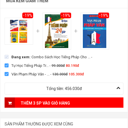
MUA KÈM GIẢM THÊM
-19%
-19%
-19%
Đang xem:
Combo Sách Học Tiếng Pháp Cho ...
-
Tự Học Tiếng Pháp Tr...
-
99.000đ
80.190đ
Văn Phạm Pháp Văn - ...
-
130.000đ
105.300đ
Tổng tiền:
456.030đ
THÊM 3 SP VÀO GIỎ HÀNG
SẢN PHẨM THƯỜNG ĐƯỢC XEM CÙNG