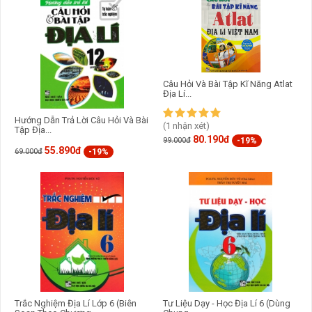
Câu Hỏi Và Bài Tập Kĩ Năng Atlat
Địa Lí...
Hướng Dẫn Trả Lời Câu Hỏi Và Bài
(1 nhận xét)
Tập Địa...
80.190đ
-19%
99.000đ
55.890đ
-19%
69.000đ
Trắc Nghiệm Địa Lí Lớp 6 (Biên
Tư Liệu Dạy - Học Địa Lí 6 (Dùng