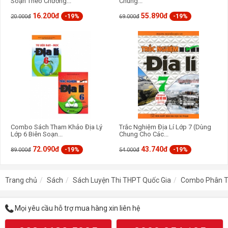
Soạn Theo Chương...
Chung...
16.200đ
55.890đ
-19%
-19%
20.000đ
69.000đ
Combo Sách Tham Khảo Địa Lý
Trắc Nghiệm Địa Lí Lớp 7 (Dùng
Lớp 6 Biên Soạn...
Chung Cho Các...
72.090đ
43.740đ
-19%
-19%
89.000đ
54.000đ
Trang chủ
Sách
Sách Luyện Thi THPT Quốc Gia
Combo Phân Tíc
Mọi yêu cầu hỗ trợ mua hàng xin liên hệ