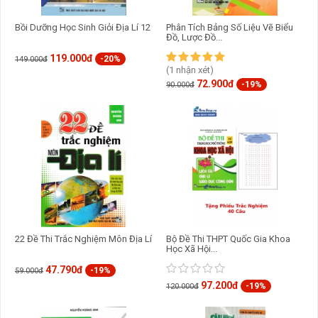
sinh giỏi quốc gia và các kì thi học sinh giỏi cấp tỉnh, huyện,
trường hoặc cụm trường.
Bồi Dưỡng Học Sinh Giỏi Địa Lí 12
Phân Tích Bảng Số Liệu Vẽ Biểu
Đồ, Lược Đồ...
Hoàn thành được các câu hỏi và bài tập ở cả hai phần giúp các
em tự tin hơn trong các kì thi định kì và thường xuyên môn
Địa lí
119.000đ
-20%
149.000đ
(1 nhận xét)
72.900đ
-19%
90.000đ
22 Đề Thi Trắc Nghiệm Môn Địa Lí
Bộ Đề Thi THPT Quốc Gia Khoa
Học Xã Hội...
47.790đ
-19%
59.000đ
97.200đ
-19%
120.000đ