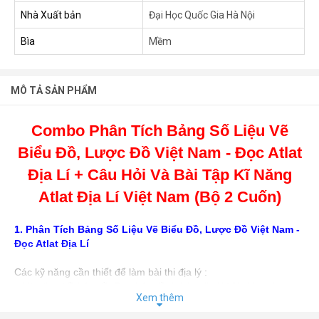
Nhà Xuất bản
Đại Học Quốc Gia Hà Nội
Bìa
Mềm
MÔ TẢ SẢN PHẨM
Combo Phân Tích Bảng Số Liệu Vẽ
Biểu Đồ, Lược Đồ Việt Nam - Đọc Atlat
Địa Lí + Câu Hỏi Và Bài Tập Kĩ Năng
Atlat Địa Lí Việt Nam (Bộ 2 Cuốn)
1. Phân Tích Bảng Số Liệu Vẽ Biểu Đồ, Lược Đồ Việt Nam -
Đọc Atlat Địa Lí
Các kỹ năng cần thiết để làm bài thi địa lý :
+ Kỹ năng Về bản đồ: Đọc bản đồ ở Atlat địa lý Việt Nam (
Xem thêm
không vẽ lược đồ )
+ Kỹ năng về bảng số liệu: tính toán, nhận xét