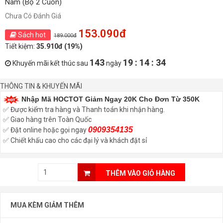
Nam (Bộ 2 Cuốn)
Chưa Có Đánh Giá
153.090đ
Sách hot
189.000đ
Tiết kiệm:
35.910đ (19%)
143
19 : 14 : 34
Khuyến mãi kết thúc sau
ngày
THÔNG TIN & KHUYẾN MÃI
Nhập Mã HOCTOT Giảm Ngay 20K Cho Đơn Từ 350K
✅ Được kiểm tra hàng và Thanh toán khi nhận hàng.
✅ Giao hàng trên Toàn Quốc
0909354135
✅ Đặt online hoặc gọi ngay
✅ Chiết khấu cao cho các đại lý và khách đặt sỉ
THÊM VÀO GIỎ HÀNG
MUA KÈM GIẢM THÊM