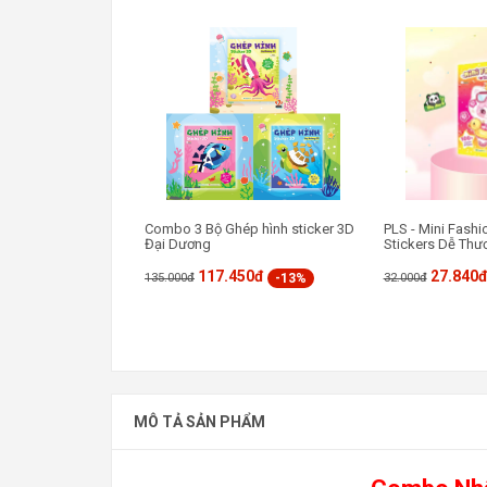
Combo 3 Bộ Ghép hình sticker 3D
PLS - Mini Fashi
Đại Dương
Stickers Dễ Thư
117.450đ
27.840
-13%
135.000đ
32.000đ
MÔ TẢ SẢN PHẨM