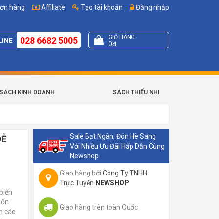
đơn hàng
Affiliate
Tạo tài khoản
Đăng nhập
GIỎ HÀNG
028 6682 5005
LINE
0đ
SÁCH KINH DOANH
SÁCH THIẾU NHI
Sale Bạt Ngàn, Đón Hè Sang
DỄ
Với Nhiều Ưu Đãi Hấp Dẫn Cùng
Newshop
Giao hàng bởi
Công Ty TNHH
Trực Tuyến
NEWSHOP
biển
cuốn
Giao hàng trên toàn Quốc
h các