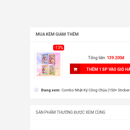
Combo Nhật Ký Công Chúa (150+ Stickers Dễ Thươ
MUA KÈM GIẢM THÊM
139.200đ
Tiết kiệm:
20.800đ (13%)
160.000đ
-13%
Tổng tiền:
139.200đ
THÊM 1 SP VÀO GIỎ H
Đang xem:
Combo Nhật Ký Công Chúa (150+ Sticker
SẢN PHẨM THƯỜNG ĐƯỢC XEM CÙNG