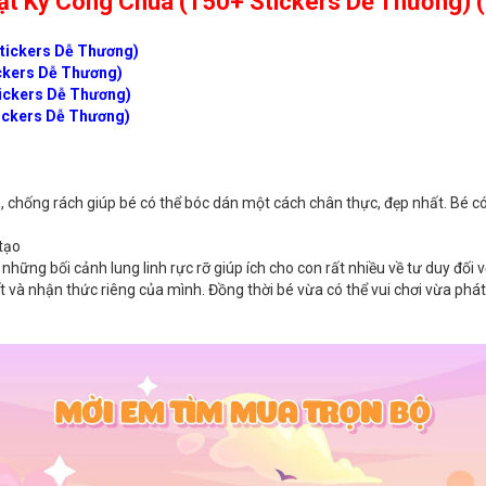
t Ký Công Chúa (150+ Stickers Dễ Thương) (
Stickers Dễ Thương)
ickers Dễ Thương)
tickers Dễ Thương)
tickers Dễ Thương)
m, chống rách giúp bé có thể bóc dán một cách chân thực, đẹp nhất. Bé có
 tạo
hững bối cảnh lung linh rực rỡ giúp ích cho con rất nhiều về tư duy đối v
ết và nhận thức riêng của mình. Đồng thời bé vừa có thể vui chơi vừa phát