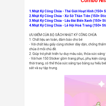
Combo Nhậ
1.
Nhật Ký Công Chúa - Thế Giới Hoạt Hình (150+ 
2.
Nhật Ký Công Chúa - Xứ Sở Thần Tiên (150+ St
3.
Nhật Ký Công Chúa - Lâu Đài Biển Xanh (150+ S
4.
Nhật Ký Công Chúa - Lễ Hội Hoá Trang (150+ S
ƯU ĐIỂM CỦA BỘ SÁCH NHẬT KÝ CÔNG CHÚA
1. Chất liệu an toàn, đảm bảo cho bé
- Với chất liệu giấy cùng sticker dày dặn, chống thấ
chúa ở mỗi chủ đề.
2. Giúp trẻ phát triển tư duy màu sắc, thỏa sức sáng
- Với hơn 150 Sticker gồm trang phục, phụ kiện cùng n
thời trang, có thể thỏa sức sáng tạo bằng sự hiểu bi
sát và sự tập trung.