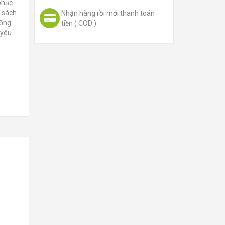
 phục
ộ sách
Nhận hàng rồi mới thanh toán
ưỡng
tiền ( COD )
 yêu