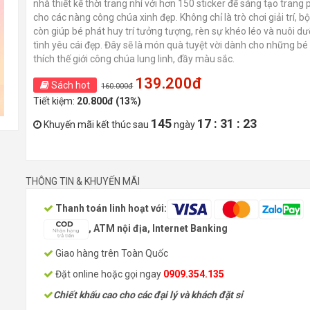
nhà thiết kế thời trang nhí với hơn 150 sticker để sáng tạo trang
cho các nàng công chúa xinh đẹp. Không chỉ là trò chơi giải trí, b
còn giúp bé phát huy trí tưởng tượng, rèn sự khéo léo và nuôi d
tình yêu cái đẹp. Đây sẽ là món quà tuyệt vời dành cho những bé
thích thế giới công chúa lung linh, đầy màu sắc.
139.200đ
Sách hot
160.000đ
Tiết kiệm:
20.800đ (13%)
145
17 : 31 : 22
Khuyến mãi kết thúc sau
ngày
THÔNG TIN & KHUYẾN MÃI
Thanh toán linh hoạt với:
, ATM nội địa, Internet Banking
Giao hàng trên Toàn Quốc
Đặt online hoặc gọi ngay
0909.354.135
Chiết khấu cao cho các đại lý và khách đặt sỉ