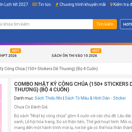
In Lịch tết 2027
Tin tức
Chương trình khuyến mãi
Kiểm tra 
Tìm kiếm
HOT
THPT 2026
SÁCH ÔN THI VÀO 10 2026
ý Công Chúa (150+ Stickers Dễ Thương) (Bộ 4 Cuốn)
COMBO NHẬT KÝ CÔNG CHÚA (150+ STICKERS 
THƯƠNG) (BỘ 4 CUỐN)
Danh mục:
Sách Thiếu Nhi
|
Sách Tô Màu & Hình Dán - Sticker
Chưa Có Đánh Giá
Bộ sách “Nhật ký công chúa” gồm 4 cuốn với các chủ đề: Lâu đài 
xanh, Lễ hội hóa trang, Xứ sở thần tiên, Thế giới hoạt hình. Mỗi 
mang đến một hành trình mới lạ, nơi bé gái có thể hóa thân thàn