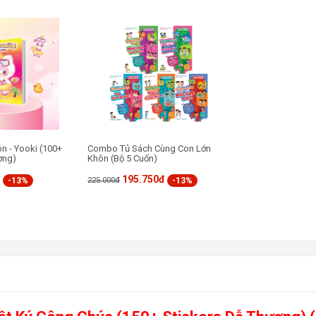
on - Yooki (100+
Combo Tủ Sách Cùng Con Lớn
ơng)
Khôn (Bộ 5 Cuốn)
đ
195.750đ
-13%
-13%
225.000đ