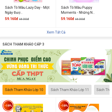
Sách Tô Màu Lazy Day - Một
Sách Tô Màu Puppy
Ngày Đượ...
Moments - Những N...
59.160đ
59.160đ
68.000đ
68.000đ
Xem Tất Cả
SÁCH THAM KHẢO CẤP 3
Sách Tham Khảo Lớp 10
Sách Tham Khảo Lớp 11
Sách Tha
-19%
-19%