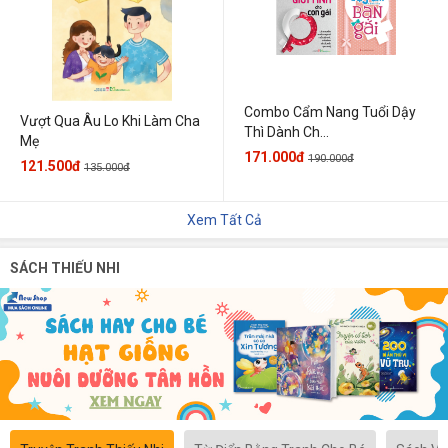
Combo Cẩm Nang Tuổi Dậy
Vượt Qua Âu Lo Khi Làm Cha
Thì Dành Ch...
Mẹ
171.000đ
190.000đ
121.500đ
135.000đ
Xem Tất Cả
SÁCH THIẾU NHI