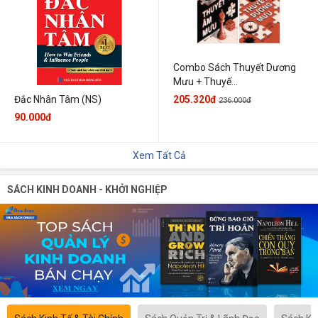
Combo Sách Thuyết Dương
Mưu + Thuyế...
205.320đ
Đắc Nhân Tâm (NS)
236.000đ
90.000đ
Xem Tất Cả
SÁCH KINH DOANH - KHỞI NGHIỆP