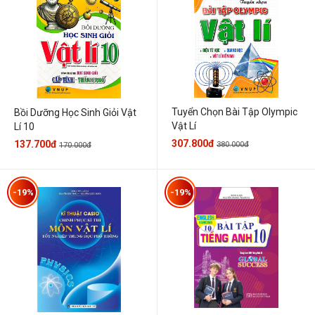
Tuyển Chọn Bài Tập Olympic
Bồi Dưỡng Học Sinh Giỏi Vật
Vật Lí
Lí 10
307.800đ
137.700đ
380.000đ
170.000đ
-19%
-19%