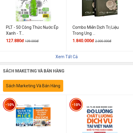
PLT - 50 Công Thức Nước Ép
Combo Miễn Dịch Trị Liệu
Xanh - T...
Trong Ung ...
127.880đ
1.840.000đ
139.000đ
2.000.000đ
Xem Tất Cả
SÁCH MAKETING VÀ BÁN HÀNG
Sách Marketing Và Bán Hàng
-10%
-10%