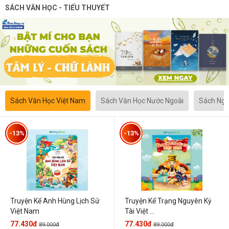
SÁCH VĂN HỌC - TIỂU THUYẾT
Sách Văn Học Việt Nam
Sách Văn Học Nước Ngoài
Sách Ngô
-13%
-13%
Truyện Kể Anh Hùng Lịch Sử
Truyện Kể Trạng Nguyên Kỳ
Việt Nam
Tài Việt ...
77.430đ
77.430đ
89.000đ
89.000đ