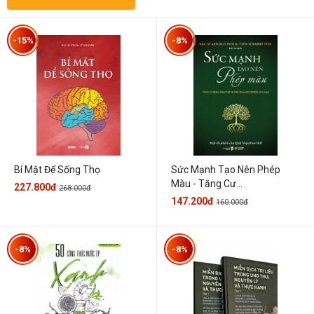
-15%
-8%
Sức Mạnh Tạo Nên Phép
Bí Mật Để Sống Thọ
Màu - Tăng Cư...
227.800đ
268.000đ
147.200đ
160.000đ
-8%
-8%