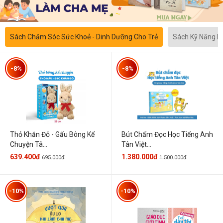
Sách Chăm Sóc Sức Khoẻ - Dinh Dưỡng Cho Trẻ
Sách Kỹ Năng 
-8%
-8%
Thỏ Khăn Đỏ - Gấu Bông Kể
Bút Chấm Đọc Học Tiếng Anh
Chuyện Tâ...
Tân Việt...
639.400đ
1.380.000đ
695.000đ
1.500.000đ
-10%
-10%