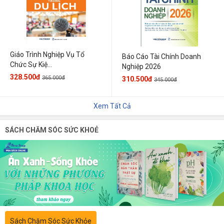
Giáo Trình Nghiệp Vụ Tổ
Báo Cáo Tài Chính Doanh
Chức Sự Kiệ...
Nghiệp 2026
328.500đ
365.000đ
310.500đ
345.000đ
Xem Tất Cả
SÁCH CHĂM SÓC SỨC KHOẺ
Sách Chăm Sóc Sức Khỏe