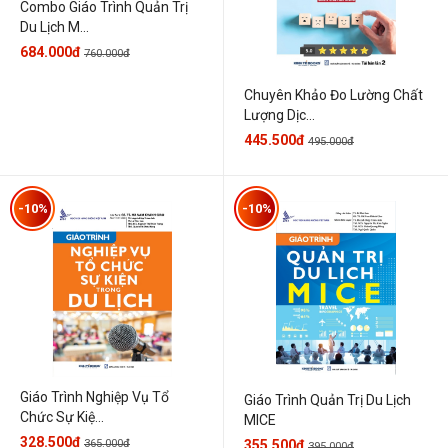
Combo Giáo Trình Quản Trị
Du Lịch M...
684.000đ
760.000đ
Chuyên Khảo Đo Lường Chất
Lượng Dịc...
445.500đ
495.000đ
-10%
-10%
Giáo Trình Nghiệp Vụ Tổ
Giáo Trình Quản Trị Du Lịch
Chức Sự Kiệ...
MICE
328.500đ
365.000đ
355.500đ
395.000đ