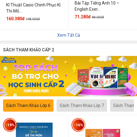
Bài Tập Tiếng Anh 10 –
Kĩ Thuật Casio Chinh Phục Kì
English Exer...
Thi Mô...
71.280đ
88.000đ
160.380đ
198.000đ
Xem Tất Cả
SÁCH THAM KHẢO CẤP 2
Sách Tham Khảo Lớp 6
Sách Tham Khảo Lớp 7
Sách Tham 
-19%
-16%