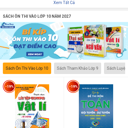
Xem Tất Cả
SÁCH ÔN THI VÀO LỚP 10 NĂM 2027
Sách Ôn Thi Vào Lớp 10
Sách Tham Khảo Lớp 9
Sách Luyện
-19%
-19%