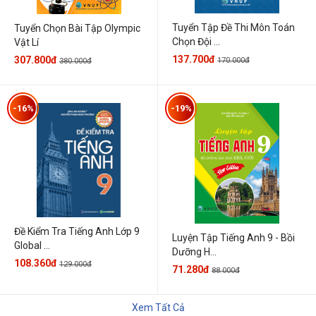
Tuyển Tập Đề Thi Môn Toán
Tuyển Chọn Bài Tập Olympic
Chọn Đội ...
Vật Lí
137.700đ
307.800đ
170.000đ
380.000đ
-16%
-19%
Đề Kiểm Tra Tiếng Anh Lớp 9
Luyện Tập Tiếng Anh 9 - Bồi
Global ...
Dưỡng H...
108.360đ
129.000đ
71.280đ
88.000đ
Xem Tất Cả