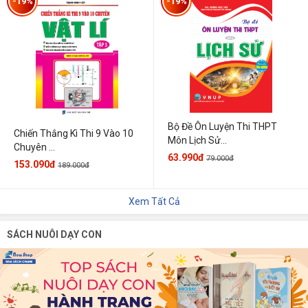
-19%
-19%
Bộ Đề Ôn Luyện Thi THPT
Chiến Thắng Kì Thi 9 Vào 10
Môn Lịch Sử...
Chuyên ...
63.990đ
79.000đ
153.090đ
189.000đ
Xem Tất Cả
SÁCH NUÔI DẠY CON