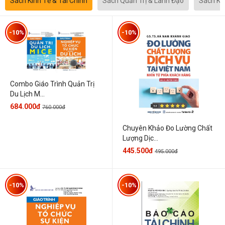
Sách Kinh Tế & Tài Chính
Sách Quản Trị & Lãnh Đạo
Sách Kh
-10%
-10%
Combo Giáo Trình Quản Trị
Du Lịch M...
684.000đ
760.000đ
Chuyên Khảo Đo Lường Chất
Lượng Dịc...
445.500đ
495.000đ
-10%
-10%