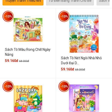
Truyện Tranh Thiếu Nhi
Từ Điển Bằng Tranh Cho Bé
Sách Vă
-13%
-13%
Sách Tô Màu Rong Chill Ngày
Nắng
Sách Tô Nét Ngôi Nhà Nhỏ
59.160đ
68.000đ
Dưới Đại D...
59.160đ
68.000đ
-13%
-13%