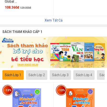
Global ...
108.360đ
129.000đ
Xem Tất Cả
SÁCH THAM KHẢO CẤP 1
Sách Lớp 1
Sách Lớp 2
Sách Lớp 3
Sách Lớp 4
Sách
-13%
-13%