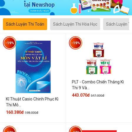
Sách Luyện Thi Toán
Sách Luyện Thi Hóa Học
Sách Luyện T
-19%
-19%
PLT - Combo Chiến Thắng Kì
Thi 9 Và...
443.070đ
547.000đ
Kĩ Thuật Casio Chinh Phục Kì
Thi Mô...
160.380đ
198.000đ