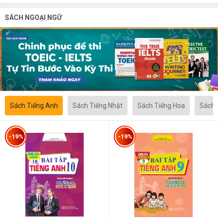
SÁCH NGOẠI NGỮ
Sách Tiếng Anh
Sách Tiếng Nhật
Sách Tiếng Hoa
Sách 
-19%
-19%