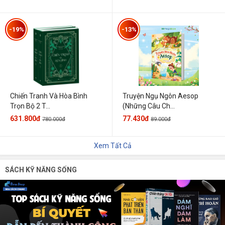
-19%
-13%
Chiến Tranh Và Hòa Bình
Truyện Ngụ Ngôn Aesop
Trọn Bộ 2 T...
(Những Câu Ch...
631.800đ
77.430đ
780.000đ
89.000đ
Xem Tất Cả
SÁCH KỸ NĂNG SỐNG