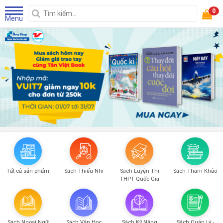
0
Menu
Tất cả sản phẩm
Sách Thiếu Nhi
Sách Luyện Thi
Sách Tham Khảo
THPT Quốc Gia
Sách Ngoại Ngữ
Sách Văn Học
Sách Kỹ Năng
Sách Quản Lý -