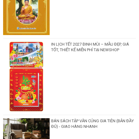
IN LỊCH TẾT 2027 ĐINH MÙI – MẪU ĐẸP, GIÁ
TỐT, THIẾT KẾ MIỄN PHÍ TẠI NEWSHOP
BÁN SÁCH TẬP VĂN CÚNG GIA TIÊN (BẢN ĐẦY
ĐỦ) - GIAO HÀNG NHANH