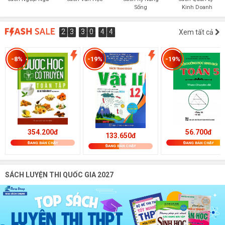
Sống
Kinh Doanh
2
3
3
0
4
3
2
3
3
0
4
2
2
Xem tất cả
5
4
3
-8%
-19%
-19%
354.200đ
56.700đ
133.650đ
ĐANG BÁN CHẠY
ĐANG BÁN CHẠY
ĐANG BÁN CHẠY
SÁCH LUYỆN THI QUỐC GIA 2027