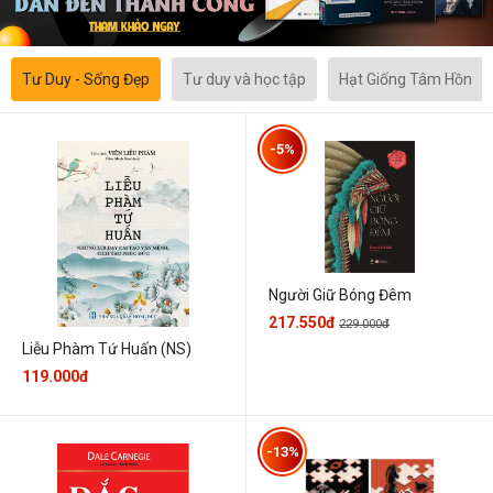
Tư Duy - Sống Đẹp
Tư duy và học tập
Hạt Giống Tâm Hồn
-5%
Người Giữ Bóng Đêm
217.550đ
229.000đ
Liễu Phàm Tứ Huấn (NS)
119.000đ
-13%