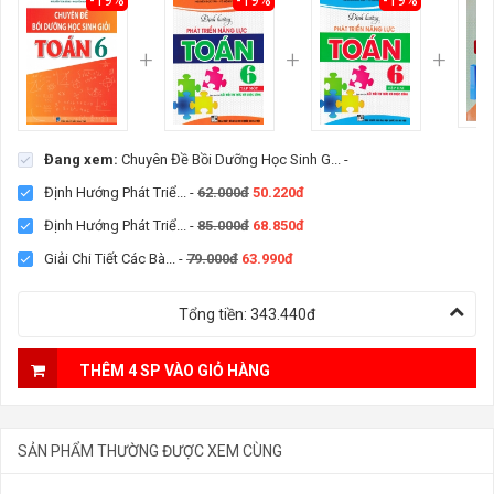
Đang xem:
Chuyên Đề Bồi Dưỡng Học Sinh G...
-
Định Hướng Phát Triể...
-
62.000đ
50.220đ
Định Hướng Phát Triể...
-
85.000đ
68.850đ
Giải Chi Tiết Các Bà...
-
79.000đ
63.990đ
Tổng tiền:
343.440đ
THÊM 4 SP VÀO GIỎ HÀNG
SẢN PHẨM THƯỜNG ĐƯỢC XEM CÙNG