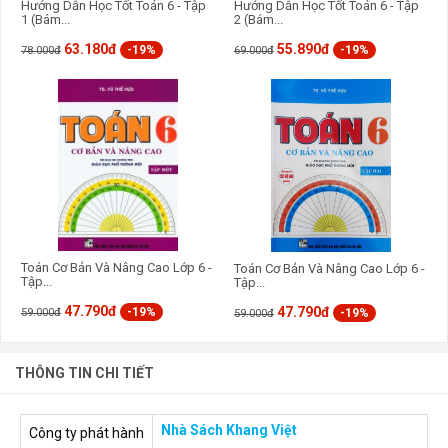
Hướng Dẫn Học Tốt Toán 6 - Tập
Hướng Dẫn Học Tốt Toán 6 - Tập
1 (Bám...
2 (Bám...
63.180đ
55.890đ
-19%
-19%
78.000đ
69.000đ
Toán Cơ Bản Và Nâng Cao Lớp 6 -
Toán Cơ Bản Và Nâng Cao Lớp 6 -
Tập...
Tập...
47.790đ
47.790đ
-19%
59.000đ
-19%
59.000đ
THÔNG TIN CHI TIẾT
Nhà Sách Khang Việt
Công ty phát hành