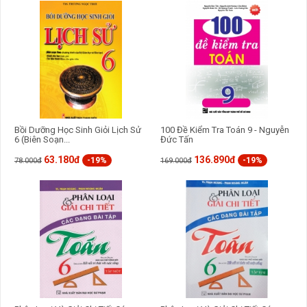
Bồi Dưỡng Học Sinh Giỏi Lịch Sử
100 Đề Kiểm Tra Toán 9 - Nguyễn
6 (Biên Soạn...
Đức Tấn
63.180đ
136.890đ
-19%
-19%
78.000đ
169.000đ