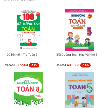
GỬI BÌNH LUẬN
100 Đề Kiểm Tra Toán 5
Bồi Dưỡng Toán Hay Và Khó 5
63.990đ
40.500đ
-19%
-19%
79.000đ
50.000đ