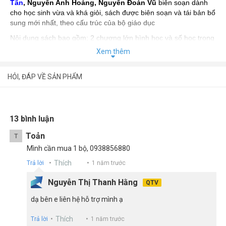
Tấn
, Nguyễn Anh Hoàng, Nguyễn Đoàn Vũ
biên soạn dành
cho học sinh vừa và khá giỏi, sách được biên soạn và tái bản bổ
sung mới nhất, theo cấu trúc của bộ giáo dục
Nội dung sách bao gồm: 2 chương lớn hình học và số học trong
mỗi chương gồm các phần khác nhau và mỗi phần đều có
Xem thêm
chương ôn lại kiến thức cho các em, tạo sự tiện lợi cho các em
dễ tìm kiếm và học tập
HỎI, ĐÁP VỀ SẢN PHẨM
NewShop.Vn
- Nhà sách online giá tốt, tiết kiệm, giao hàng
nhanh. Đầy đủ sách mới. Có cả sách hiếm, khó tìm. Đóng gói
cẩn thận. Thường xuyên giảm giá. Miễn phí vận chuyển 250k.
13 bình luận
Toản
T
Mình cần mua 1 bộ, 0938856880
Thích
Trả lời
1 năm trước
Nguyễn Thị Thanh Hằng
QTV
dạ bên e liên hệ hỗ trợ mình ạ
Thích
Trả lời
1 năm trước