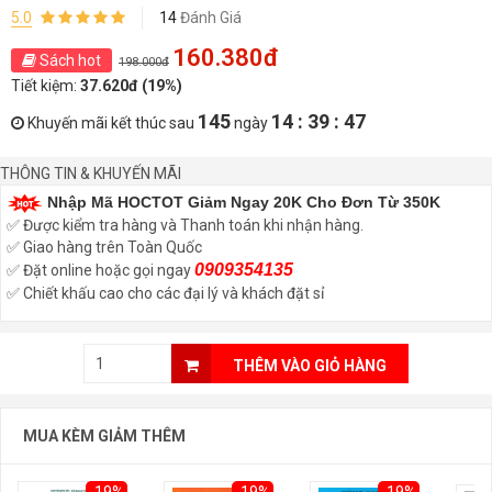
5.0
14
Đánh Giá
160.380đ
Sách hot
198.000đ
Tiết kiệm:
37.620đ (19%)
145
14 : 39 : 47
Khuyến mãi kết thúc sau
ngày
THÔNG TIN & KHUYẾN MÃI
Nhập Mã HOCTOT Giảm Ngay 20K Cho Đơn Từ 350K
✅ Được kiểm tra hàng và Thanh toán khi nhận hàng.
✅ Giao hàng trên Toàn Quốc
0909354135
✅ Đặt online hoặc gọi ngay
✅ Chiết khấu cao cho các đại lý và khách đặt sỉ
THÊM VÀO GIỎ HÀNG
MUA KÈM GIẢM THÊM
-19%
-19%
-19%