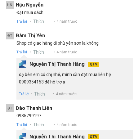
Hậu Nguyễn
HN
Đặt mua sách
Thích
Trả lời
4 năm trước
Đàm Thị Yên
ĐT
Shop có giao hàng đi phù yên sơn la không
Thích
Trả lời
4 năm trước
Nguyễn Thị Thanh Hằng
QTV
dạ bên em có chị nhé, mình cần đặt mua liên hệ
0909354153 để hỗ trợ ạ
Thích
Trả lời
4 năm trước
Đào Thanh Liên
ĐT
0985799197
Thích
Trả lời
4 năm trước
Nguyễn Thị Thanh Hằng
QTV