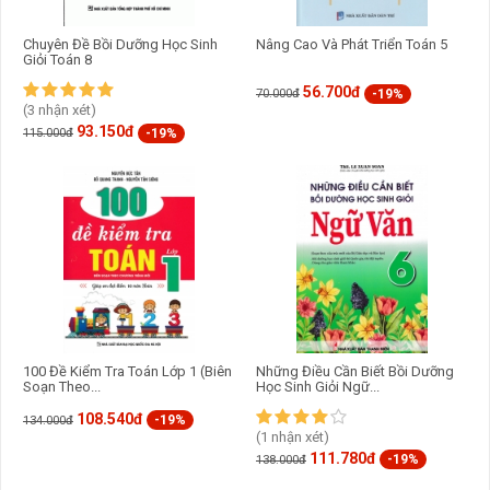
Chuyên Đề Bồi Dưỡng Học Sinh
Nâng Cao Và Phát Triển Toán 5
Giỏi Toán 8
56.700đ
-19%
70.000đ
(3 nhận xét)
93.150đ
-19%
115.000đ
100 Đề Kiểm Tra Toán Lớp 1 (Biên
Những Điều Cần Biết Bồi Dưỡng
Soạn Theo...
Học Sinh Giỏi Ngữ...
108.540đ
-19%
134.000đ
(1 nhận xét)
111.780đ
-19%
138.000đ