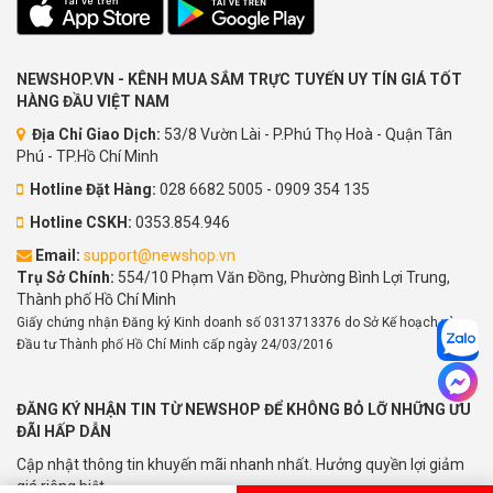
NEWSHOP.VN - KÊNH MUA SẮM TRỰC TUYẾN UY TÍN GIÁ TỐT
HÀNG ĐẦU VIỆT NAM
Địa Chỉ Giao Dịch:
53/8 Vườn Lài - P.Phú Thọ Hoà - Quận Tân
Phú - TP.Hồ Chí Minh
Hotline Đặt Hàng:
028 6682 5005 - 0909 354 135
Hotline CSKH:
0353.854.946
Email:
support@newshop.vn
Trụ Sở Chính:
554/10 Phạm Văn Đồng, Phường Bình Lợi Trung,
Thành phố Hồ Chí Minh
Giấy chứng nhận Đăng ký Kinh doanh số 0313713376 do Sở Kế hoạch và
Đầu tư Thành phố Hồ Chí Minh cấp ngày 24/03/2016
ĐĂNG KÝ NHẬN TIN TỪ NEWSHOP ĐỂ KHÔNG BỎ LỠ NHỮNG ƯU
ĐÃI HẤP DẪN
Cập nhật thông tin khuyến mãi nhanh nhất. Hưởng quyền lợi giảm
giá riêng biệt