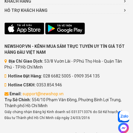
KHÁCH HÀNG
HỖ TRỢ KHÁCH HÀNG
NEWSHOP.VN - KÊNH MUA SẮM TRỰC TUYẾN UY TÍN GIÁ TỐT
HÀNG ĐẦU VIỆT NAM
Địa Chỉ Giao Dịch:
53/8 Vườn Lài - P.Phú Thọ Hoà - Quận Tân
Phú - TP.Hồ Chí Minh
Hotline Đặt Hàng:
028 6682 5005 - 0909 354 135
Hotline CSKH:
0353.854.946
Email:
support@newshop.vn
Trụ Sở Chính:
554/10 Phạm Văn Đồng, Phường Bình Lợi Trung,
Thành phố Hồ Chí Minh
Giấy chứng nhận Đăng ký Kinh doanh số 0313713376 do Sở Kế hoạch và
Đầu tư Thành phố Hồ Chí Minh cấp ngày 24/03/2016