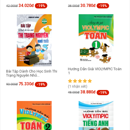
34.020đ
30.780đ
-19%
-19%
42.000đ
38.000đ
Hướng Dẫn Giải VIOLYMPIC Toán
Bài Tập Dành Cho Học Sinh Thi
1
Trạng Nguyên Nhỏ...
75.330đ
-19%
93.000đ
(1 nhận xét)
38.880đ
-19%
48.000đ