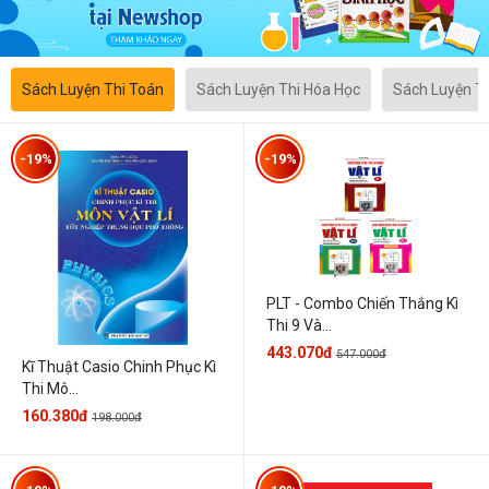
Sách Luyện Thi Toán
Sách Luyện Thi Hóa Học
Sách Luyện T
-19%
-19%
PLT - Combo Chiến Thắng Kì
Thi 9 Và...
443.070đ
547.000đ
Kĩ Thuật Casio Chinh Phục Kì
Thi Mô...
160.380đ
198.000đ