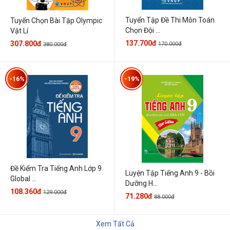
Tuyển Tập Đề Thi Môn Toán
Tuyển Chọn Bài Tập Olympic
Chọn Đội ...
Vật Lí
137.700đ
307.800đ
170.000đ
380.000đ
-16%
-19%
Đề Kiểm Tra Tiếng Anh Lớp 9
Luyện Tập Tiếng Anh 9 - Bồi
Global ...
Dưỡng H...
108.360đ
129.000đ
71.280đ
88.000đ
Xem Tất Cả