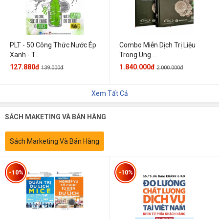
PLT - 50 Công Thức Nước Ép
Combo Miễn Dịch Trị Liệu
Xanh - T...
Trong Ung ...
127.880đ
1.840.000đ
139.000đ
2.000.000đ
Xem Tất Cả
SÁCH MAKETING VÀ BÁN HÀNG
Sách Marketing Và Bán Hàng
-10%
-10%