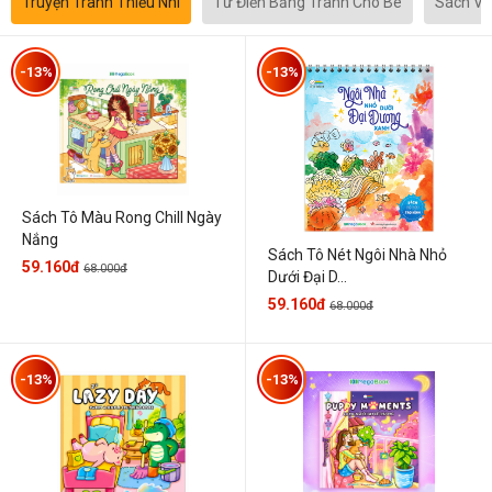
Truyện Tranh Thiếu Nhi
Từ Điển Bằng Tranh Cho Bé
Sách Vă
-13%
-13%
Sách Tô Màu Rong Chill Ngày
Nắng
Sách Tô Nét Ngôi Nhà Nhỏ
59.160đ
68.000đ
Dưới Đại D...
59.160đ
68.000đ
-13%
-13%