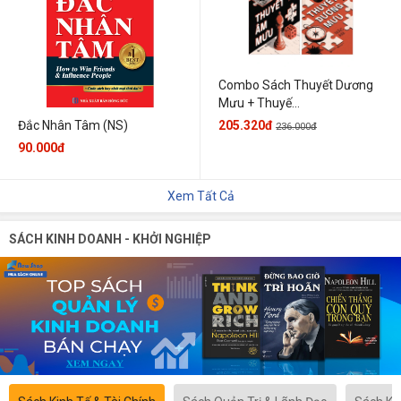
Combo Sách Thuyết Dương
Mưu + Thuyế...
205.320đ
Đắc Nhân Tâm (NS)
236.000đ
90.000đ
Xem Tất Cả
SÁCH KINH DOANH - KHỞI NGHIỆP