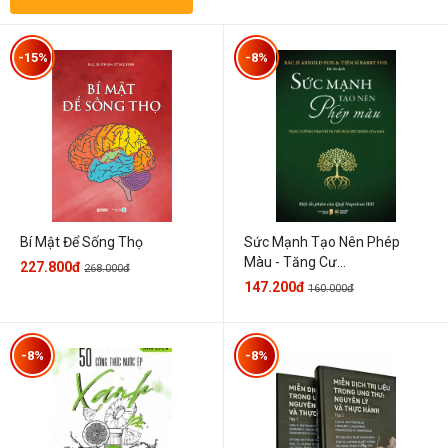
-15%
-8%
Sức Mạnh Tạo Nên Phép
Bí Mật Để Sống Thọ
Màu - Tăng Cư...
227.800đ
268.000đ
147.200đ
160.000đ
-8%
-8%