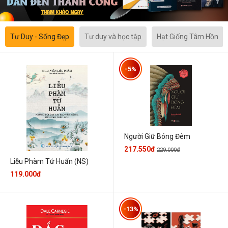
Tư Duy - Sống Đẹp
Tư duy và học tập
Hạt Giống Tâm Hồn
-5%
Người Giữ Bóng Đêm
217.550đ
229.000đ
Liễu Phàm Tứ Huấn (NS)
119.000đ
-13%