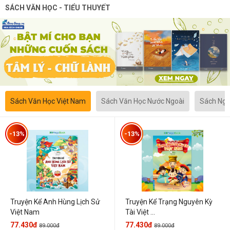
SÁCH VĂN HỌC - TIỂU THUYẾT
Sách Văn Học Việt Nam
Sách Văn Học Nước Ngoài
Sách Ngô
-13%
-13%
Truyện Kể Anh Hùng Lịch Sử
Truyện Kể Trạng Nguyên Kỳ
Việt Nam
Tài Việt ...
77.430đ
77.430đ
89.000đ
89.000đ