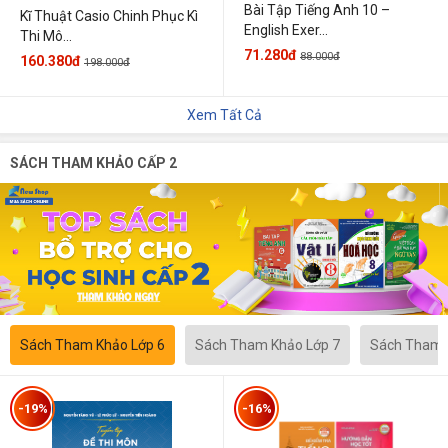
Bài Tập Tiếng Anh 10 –
Kĩ Thuật Casio Chinh Phục Kì
English Exer...
Thi Mô...
71.280đ
88.000đ
160.380đ
198.000đ
Xem Tất Cả
SÁCH THAM KHẢO CẤP 2
Sách Tham Khảo Lớp 6
Sách Tham Khảo Lớp 7
Sách Tham 
-19%
-16%