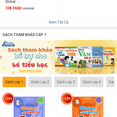
Global ...
108.360đ
129.000đ
Xem Tất Cả
SÁCH THAM KHẢO CẤP 1
Sách Lớp 1
Sách Lớp 2
Sách Lớp 3
Sách Lớp 4
Sách
-13%
-13%