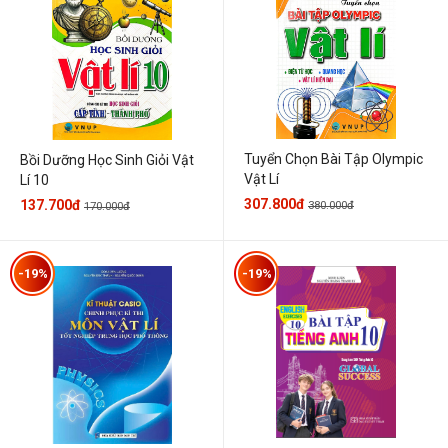
Tuyển Chọn Bài Tập Olympic
Bồi Dưỡng Học Sinh Giỏi Vật
Vật Lí
Lí 10
307.800đ
137.700đ
380.000đ
170.000đ
-19%
-19%