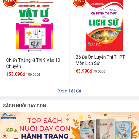
-19%
-19%
Bộ Đề Ôn Luyện Thi THPT
Chiến Thắng Kì Thi 9 Vào 10
Môn Lịch Sử...
Chuyên ...
63.990đ
79.000đ
153.090đ
189.000đ
Xem Tất Cả
SÁCH NUÔI DẠY CON