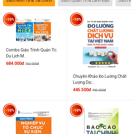
Sách Kinh Tế & Tài Chính
Sách Quản Trị & Lãnh Đạo
Sách Kh
-10%
-10%
Combo Giáo Trình Quản Trị
Du Lịch M...
684.000đ
760.000đ
Chuyên Khảo Đo Lường Chất
Lượng Dịc...
445.500đ
495.000đ
-10%
-10%