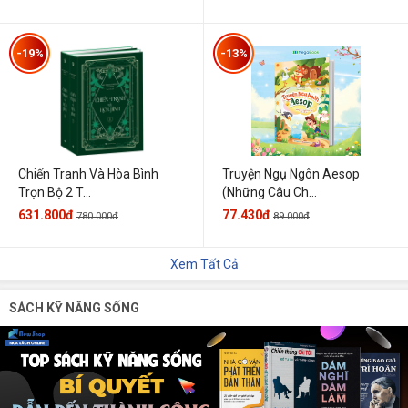
-19%
-13%
Chiến Tranh Và Hòa Bình
Truyện Ngụ Ngôn Aesop
Trọn Bộ 2 T...
(Những Câu Ch...
631.800đ
77.430đ
780.000đ
89.000đ
Xem Tất Cả
SÁCH KỸ NĂNG SỐNG