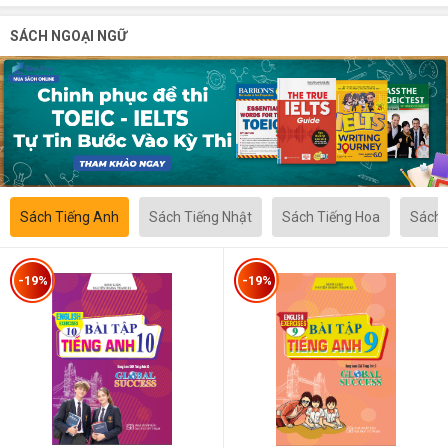
SÁCH NGOẠI NGỮ
Sách Tiếng Anh
Sách Tiếng Nhật
Sách Tiếng Hoa
Sách 
-19%
-19%