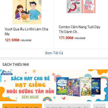
Combo Cẩm Nang Tuổi Dậy
Vượt Qua Âu Lo Khi Làm Cha
Thì Dành Ch...
Mẹ
171.000đ
190.000đ
121.500đ
135.000đ
Xem Tất Cả
SÁCH THIẾU NHI