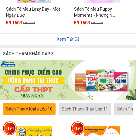
Sách Tô Màu Lazy Day - Một
Sách Tô Màu Puppy
Ngày Đượ...
Moments - Những N...
59.160đ
59.160đ
68.000đ
68.000đ
Xem Tất Cả
SÁCH THAM KHẢO CẤP 3
Sách Tham Khảo Lớp 10
Sách Tham Khảo Lớp 11
Sách Tha
-19%
-19%