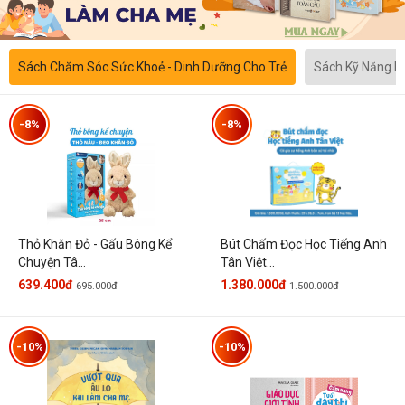
Sách Chăm Sóc Sức Khoẻ - Dinh Dưỡng Cho Trẻ
Sách Kỹ Năng 
-8%
-8%
Thỏ Khăn Đỏ - Gấu Bông Kể
Bút Chấm Đọc Học Tiếng Anh
Chuyện Tâ...
Tân Việt...
639.400đ
1.380.000đ
695.000đ
1.500.000đ
-10%
-10%