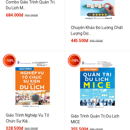
Combo Giáo Trình Quản Trị
Du Lịch M...
684.000đ
760.000đ
Chuyên Khảo Đo Lường Chất
Lượng Dịc...
445.500đ
495.000đ
-10%
-10%
Giáo Trình Nghiệp Vụ Tổ
Giáo Trình Quản Trị Du Lịch
Chức Sự Kiệ...
MICE
328.500đ
365.000đ
355.500đ
395.000đ