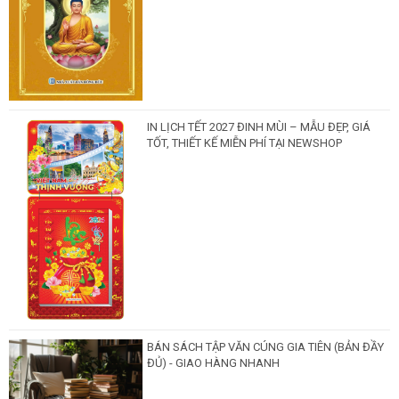
IN LỊCH TẾT 2027 ĐINH MÙI – MẪU ĐẸP, GIÁ
TỐT, THIẾT KẾ MIỄN PHÍ TẠI NEWSHOP
BÁN SÁCH TẬP VĂN CÚNG GIA TIÊN (BẢN ĐẦY
ĐỦ) - GIAO HÀNG NHANH