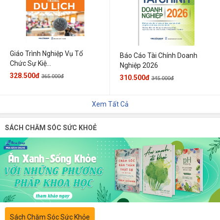
Giáo Trình Nghiệp Vụ Tổ
Báo Cáo Tài Chính Doanh
Chức Sự Kiệ...
Nghiệp 2026
328.500đ
365.000đ
310.500đ
345.000đ
Xem Tất Cả
SÁCH CHĂM SÓC SỨC KHOẺ
Sách Chăm Sóc Sức Khỏe