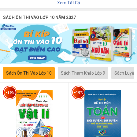
Xem Tất Cả
SÁCH ÔN THI VÀO LỚP 10 NĂM 2027
Sách Ôn Thi Vào Lớp 10
Sách Tham Khảo Lớp 9
Sách Luyện
-19%
-19%