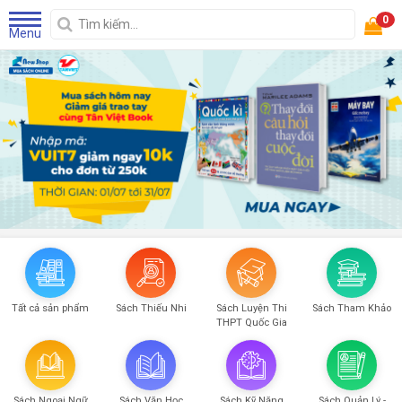
0
Menu
Tất cả sản phẩm
Sách Thiếu Nhi
Sách Luyện Thi
Sách Tham Khảo
THPT Quốc Gia
Sách Ngoại Ngữ
Sách Văn Học
Sách Kỹ Năng
Sách Quản Lý -