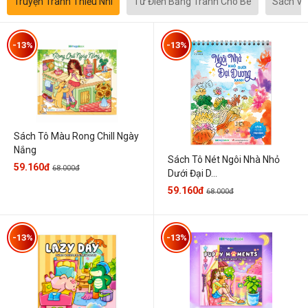
Truyện Tranh Thiếu Nhi
Từ Điển Bằng Tranh Cho Bé
Sách Vă
-13%
-13%
Sách Tô Màu Rong Chill Ngày
Nắng
Sách Tô Nét Ngôi Nhà Nhỏ
59.160đ
68.000đ
Dưới Đại D...
59.160đ
68.000đ
-13%
-13%