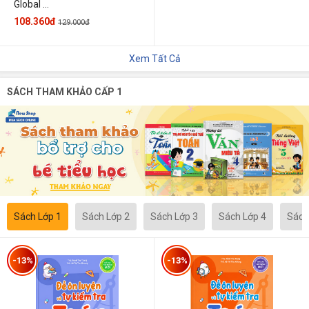
Global ...
108.360đ
129.000đ
Xem Tất Cả
SÁCH THAM KHẢO CẤP 1
Sách Lớp 1
Sách Lớp 2
Sách Lớp 3
Sách Lớp 4
Sách
-13%
-13%