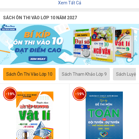
Xem Tất Cả
SÁCH ÔN THI VÀO LỚP 10 NĂM 2027
Sách Ôn Thi Vào Lớp 10
Sách Tham Khảo Lớp 9
Sách Luyện
-19%
-19%