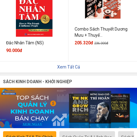
Combo Sách Thuyết Dương
Mưu + Thuyế...
205.320đ
Đắc Nhân Tâm (NS)
236.000đ
90.000đ
Xem Tất Cả
SÁCH KINH DOANH - KHỞI NGHIỆP