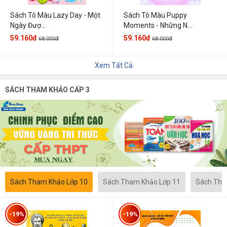
Sách Tô Màu Lazy Day - Một
Sách Tô Màu Puppy
Ngày Đượ...
Moments - Những N...
59.160đ
59.160đ
68.000đ
68.000đ
Xem Tất Cả
SÁCH THAM KHẢO CẤP 3
Sách Tham Khảo Lớp 10
Sách Tham Khảo Lớp 11
Sách Tha
-19%
-19%