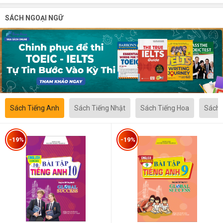
SÁCH NGOẠI NGỮ
Sách Tiếng Anh
Sách Tiếng Nhật
Sách Tiếng Hoa
Sách 
-19%
-19%