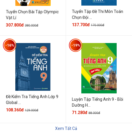
Tuyển Tập Đề Thi Môn Toán
Tuyển Chọn Bài Tập Olympic
Chọn Đội ...
Vật Lí
137.700đ
307.800đ
170.000đ
380.000đ
-16%
-19%
Đề Kiểm Tra Tiếng Anh Lớp 9
Luyện Tập Tiếng Anh 9 - Bồi
Global ...
Dưỡng H...
108.360đ
129.000đ
71.280đ
88.000đ
Xem Tất Cả