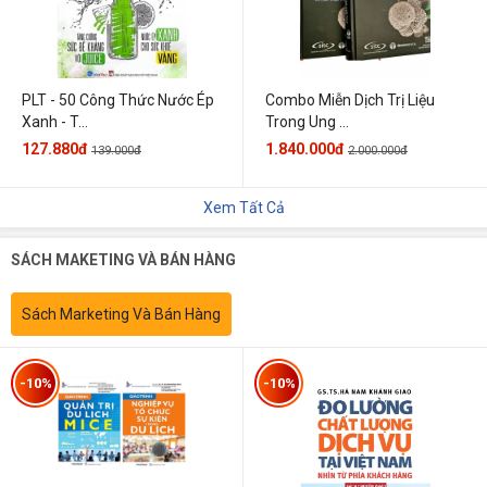
PLT - 50 Công Thức Nước Ép
Combo Miễn Dịch Trị Liệu
Xanh - T...
Trong Ung ...
127.880đ
1.840.000đ
139.000đ
2.000.000đ
Xem Tất Cả
SÁCH MAKETING VÀ BÁN HÀNG
Sách Marketing Và Bán Hàng
-10%
-10%