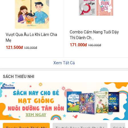
Combo Cẩm Nang Tuổi Dậy
Vượt Qua Âu Lo Khi Làm Cha
Thì Dành Ch...
Mẹ
171.000đ
190.000đ
121.500đ
135.000đ
Xem Tất Cả
SÁCH THIẾU NHI