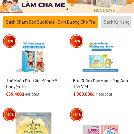
Sách Chăm Sóc Sức Khoẻ - Dinh Dưỡng Cho Trẻ
Sách Kỹ Năng 
-8%
-8%
Thỏ Khăn Đỏ - Gấu Bông Kể
Bút Chấm Đọc Học Tiếng Anh
Chuyện Tâ...
Tân Việt...
639.400đ
1.380.000đ
695.000đ
1.500.000đ
-10%
-10%