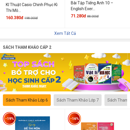
Bài Tập Tiếng Anh 10 –
Kĩ Thuật Casio Chinh Phục Kì
English Exer...
Thi Mô...
71.280đ
88.000đ
160.380đ
198.000đ
Xem Tất Cả
SÁCH THAM KHẢO CẤP 2
Sách Tham Khảo Lớp 6
Sách Tham Khảo Lớp 7
Sách Tham 
-19%
-16%