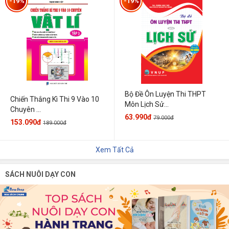
-19%
-19%
Bộ Đề Ôn Luyện Thi THPT
Chiến Thắng Kì Thi 9 Vào 10
Môn Lịch Sử...
Chuyên ...
63.990đ
79.000đ
153.090đ
189.000đ
Xem Tất Cả
SÁCH NUÔI DẠY CON