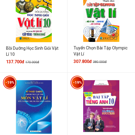
Tuyển Chọn Bài Tập Olympic
Bồi Dưỡng Học Sinh Giỏi Vật
Vật Lí
Lí 10
307.800đ
137.700đ
380.000đ
170.000đ
-19%
-19%