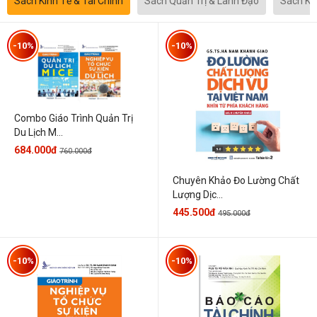
Sách Kinh Tế & Tài Chính
Sách Quản Trị & Lãnh Đạo
Sách Kh
-10%
-10%
Combo Giáo Trình Quản Trị
Du Lịch M...
684.000đ
760.000đ
Chuyên Khảo Đo Lường Chất
Lượng Dịc...
445.500đ
495.000đ
-10%
-10%