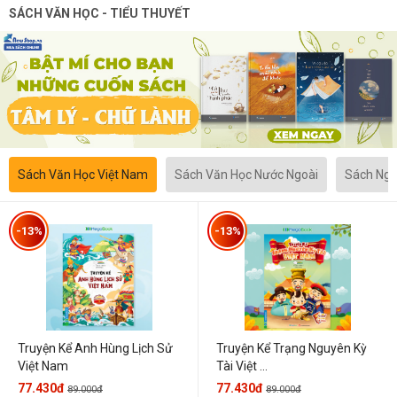
SÁCH VĂN HỌC - TIỂU THUYẾT
Sách Văn Học Việt Nam
Sách Văn Học Nước Ngoài
Sách Ngô
-13%
-13%
Truyện Kể Anh Hùng Lịch Sử
Truyện Kể Trạng Nguyên Kỳ
Việt Nam
Tài Việt ...
77.430đ
77.430đ
89.000đ
89.000đ