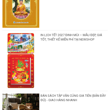
IN LỊCH TẾT 2027 ĐINH MÙI – MẪU ĐẸP, GIÁ
TỐT, THIẾT KẾ MIỄN PHÍ TẠI NEWSHOP
BÁN SÁCH TẬP VĂN CÚNG GIA TIÊN (BẢN ĐẦY
ĐỦ) - GIAO HÀNG NHANH