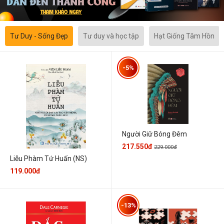
Tư Duy - Sống Đẹp
Tư duy và học tập
Hạt Giống Tâm Hồn
-5%
Người Giữ Bóng Đêm
217.550đ
229.000đ
Liễu Phàm Tứ Huấn (NS)
119.000đ
-13%