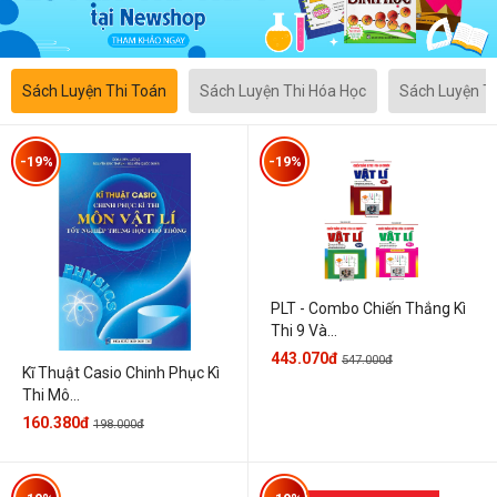
Sách Luyện Thi Toán
Sách Luyện Thi Hóa Học
Sách Luyện T
-19%
-19%
PLT - Combo Chiến Thắng Kì
Thi 9 Và...
443.070đ
547.000đ
Kĩ Thuật Casio Chinh Phục Kì
Thi Mô...
160.380đ
198.000đ