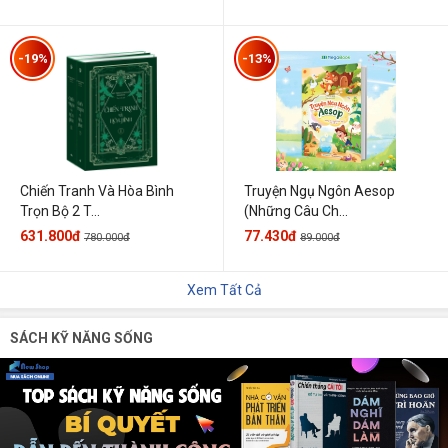
-19%
-13%
Chiến Tranh Và Hòa Bình
Truyện Ngụ Ngôn Aesop
Trọn Bộ 2 T...
(Những Câu Ch...
631.800đ
77.430đ
780.000đ
89.000đ
Xem Tất Cả
SÁCH KỸ NĂNG SỐNG