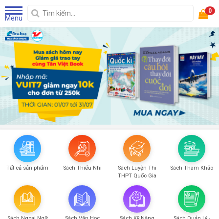
0
Menu
Tất cả sản phẩm
Sách Thiếu Nhi
Sách Luyện Thi
Sách Tham Khảo
THPT Quốc Gia
Sách Ngoại Ngữ
Sách Văn Học
Sách Kỹ Năng
Sách Quản Lý -