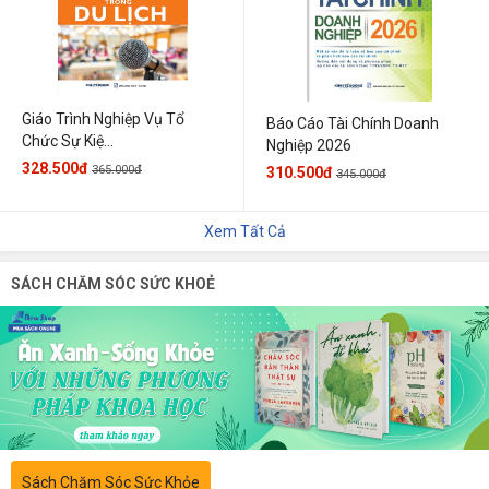
Giáo Trình Nghiệp Vụ Tổ
Báo Cáo Tài Chính Doanh
Chức Sự Kiệ...
Nghiệp 2026
328.500đ
365.000đ
310.500đ
345.000đ
Xem Tất Cả
SÁCH CHĂM SÓC SỨC KHOẺ
Sách Chăm Sóc Sức Khỏe