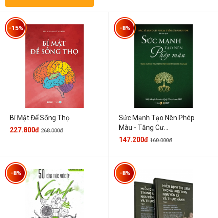
-15%
-8%
Sức Mạnh Tạo Nên Phép
Bí Mật Để Sống Thọ
Màu - Tăng Cư...
227.800đ
268.000đ
147.200đ
160.000đ
-8%
-8%