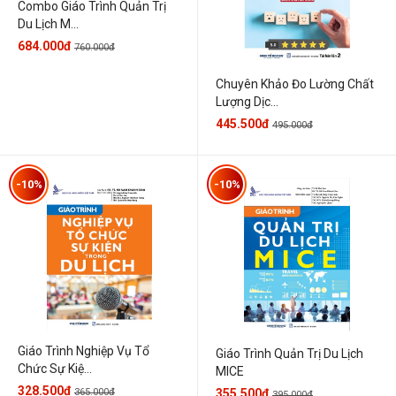
Combo Giáo Trình Quản Trị
Du Lịch M...
684.000đ
760.000đ
Chuyên Khảo Đo Lường Chất
Lượng Dịc...
445.500đ
495.000đ
-10%
-10%
Giáo Trình Nghiệp Vụ Tổ
Giáo Trình Quản Trị Du Lịch
Chức Sự Kiệ...
MICE
328.500đ
365.000đ
355.500đ
395.000đ