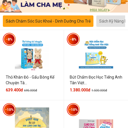
Sách Chăm Sóc Sức Khoẻ - Dinh Dưỡng Cho Trẻ
Sách Kỹ Năng 
-8%
-8%
Thỏ Khăn Đỏ - Gấu Bông Kể
Bút Chấm Đọc Học Tiếng Anh
Chuyện Tâ...
Tân Việt...
639.400đ
1.380.000đ
695.000đ
1.500.000đ
-10%
-10%