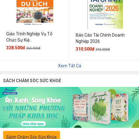
Giáo Trình Nghiệp Vụ Tổ
Báo Cáo Tài Chính Doanh
Chức Sự Kiệ...
Nghiệp 2026
328.500đ
365.000đ
310.500đ
345.000đ
Xem Tất Cả
SÁCH CHĂM SÓC SỨC KHOẺ
Sách Chăm Sóc Sức Khỏe