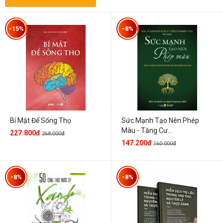
-15%
-8%
Sức Mạnh Tạo Nên Phép
Bí Mật Để Sống Thọ
Màu - Tăng Cư...
227.800đ
268.000đ
147.200đ
160.000đ
-8%
-8%