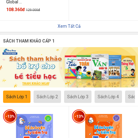
Global ...
108.360đ
129.000đ
Xem Tất Cả
SÁCH THAM KHẢO CẤP 1
Sách Lớp 1
Sách Lớp 2
Sách Lớp 3
Sách Lớp 4
Sách
-13%
-13%