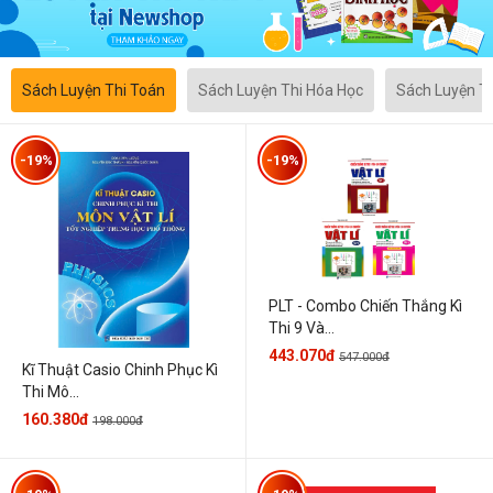
Sách Luyện Thi Toán
Sách Luyện Thi Hóa Học
Sách Luyện T
-19%
-19%
PLT - Combo Chiến Thắng Kì
Thi 9 Và...
443.070đ
547.000đ
Kĩ Thuật Casio Chinh Phục Kì
Thi Mô...
160.380đ
198.000đ