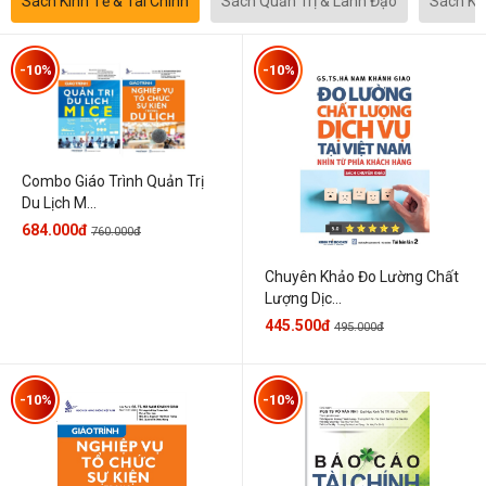
Sách Kinh Tế & Tài Chính
Sách Quản Trị & Lãnh Đạo
Sách Kh
-10%
-10%
Combo Giáo Trình Quản Trị
Du Lịch M...
684.000đ
760.000đ
Chuyên Khảo Đo Lường Chất
Lượng Dịc...
445.500đ
495.000đ
-10%
-10%