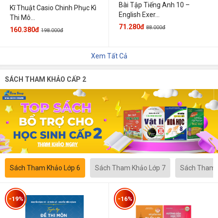
Bài Tập Tiếng Anh 10 –
Kĩ Thuật Casio Chinh Phục Kì
English Exer...
Thi Mô...
71.280đ
88.000đ
160.380đ
198.000đ
Xem Tất Cả
SÁCH THAM KHẢO CẤP 2
Sách Tham Khảo Lớp 6
Sách Tham Khảo Lớp 7
Sách Tham 
-19%
-16%