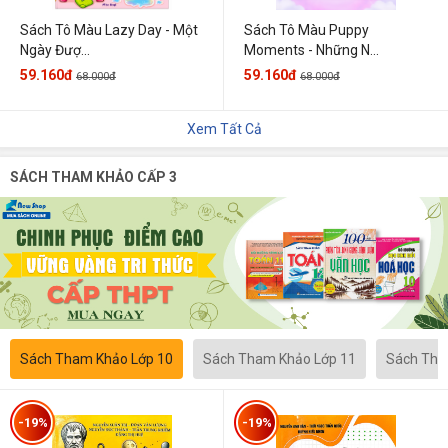
Sách Tô Màu Lazy Day - Một
Sách Tô Màu Puppy
Ngày Đượ...
Moments - Những N...
59.160đ
59.160đ
68.000đ
68.000đ
Xem Tất Cả
SÁCH THAM KHẢO CẤP 3
Sách Tham Khảo Lớp 10
Sách Tham Khảo Lớp 11
Sách Tha
-19%
-19%