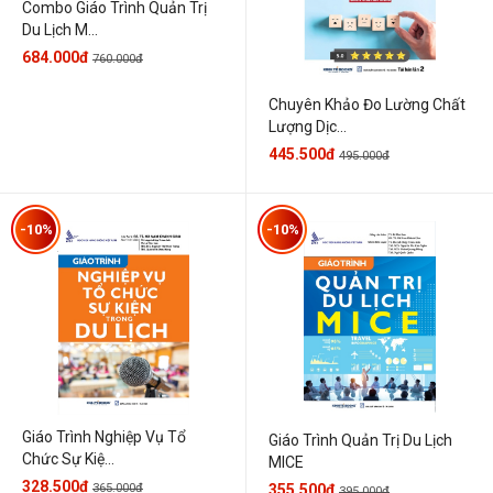
Combo Giáo Trình Quản Trị
Du Lịch M...
684.000đ
760.000đ
Chuyên Khảo Đo Lường Chất
Lượng Dịc...
445.500đ
495.000đ
-10%
-10%
Giáo Trình Nghiệp Vụ Tổ
Giáo Trình Quản Trị Du Lịch
Chức Sự Kiệ...
MICE
328.500đ
365.000đ
355.500đ
395.000đ