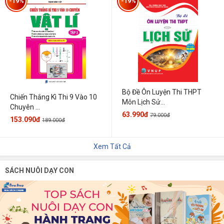
-19%
-19%
Bộ Đề Ôn Luyện Thi THPT
Chiến Thắng Kì Thi 9 Vào 10
Môn Lịch Sử...
Chuyên ...
63.990đ
79.000đ
153.090đ
189.000đ
Xem Tất Cả
SÁCH NUÔI DẠY CON