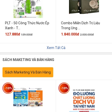
PLT - 50 Công Thức Nước Ép
Combo Miễn Dịch Trị Liệu
Xanh - T...
Trong Ung ...
127.880đ
1.840.000đ
139.000đ
2.000.000đ
Xem Tất Cả
SÁCH MAKETING VÀ BÁN HÀNG
Sách Marketing Và Bán Hàng
-10%
-10%