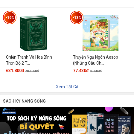
-19%
-13%
Chiến Tranh Và Hòa Bình
Truyện Ngụ Ngôn Aesop
Trọn Bộ 2 T...
(Những Câu Ch...
631.800đ
77.430đ
780.000đ
89.000đ
Xem Tất Cả
SÁCH KỸ NĂNG SỐNG