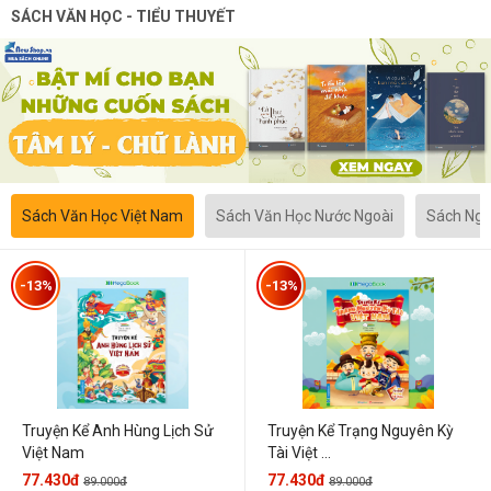
SÁCH VĂN HỌC - TIỂU THUYẾT
Sách Văn Học Việt Nam
Sách Văn Học Nước Ngoài
Sách Ngô
-13%
-13%
Truyện Kể Anh Hùng Lịch Sử
Truyện Kể Trạng Nguyên Kỳ
Việt Nam
Tài Việt ...
77.430đ
77.430đ
89.000đ
89.000đ