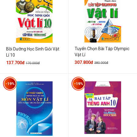
Tuyển Chọn Bài Tập Olympic
Bồi Dưỡng Học Sinh Giỏi Vật
Vật Lí
Lí 10
307.800đ
137.700đ
380.000đ
170.000đ
-19%
-19%