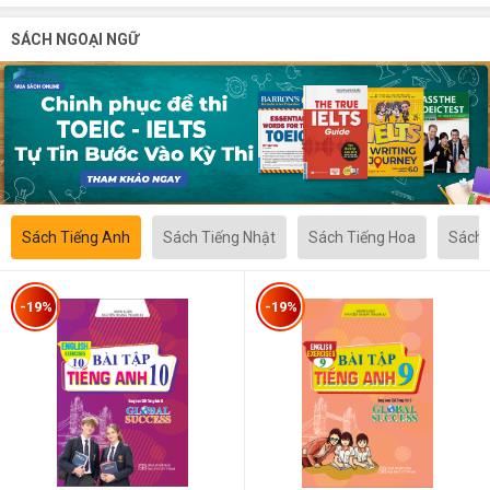
SÁCH NGOẠI NGỮ
Sách Tiếng Anh
Sách Tiếng Nhật
Sách Tiếng Hoa
Sách 
-19%
-19%