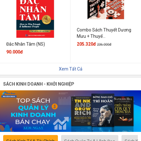
Combo Sách Thuyết Dương
Mưu + Thuyế...
205.320đ
Đắc Nhân Tâm (NS)
236.000đ
90.000đ
Xem Tất Cả
SÁCH KINH DOANH - KHỞI NGHIỆP