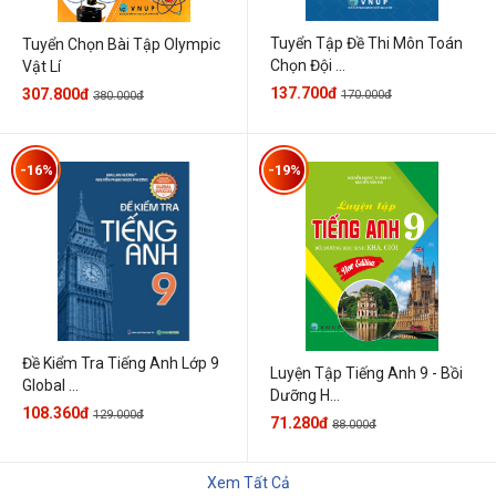
Tuyển Tập Đề Thi Môn Toán
Tuyển Chọn Bài Tập Olympic
Chọn Đội ...
Vật Lí
137.700đ
307.800đ
170.000đ
380.000đ
-16%
-19%
Đề Kiểm Tra Tiếng Anh Lớp 9
Luyện Tập Tiếng Anh 9 - Bồi
Global ...
Dưỡng H...
108.360đ
129.000đ
71.280đ
88.000đ
Xem Tất Cả