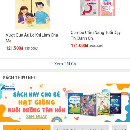
Combo Cẩm Nang Tuổi Dậy
Vượt Qua Âu Lo Khi Làm Cha
Thì Dành Ch...
Mẹ
171.000đ
190.000đ
121.500đ
135.000đ
Xem Tất Cả
SÁCH THIẾU NHI