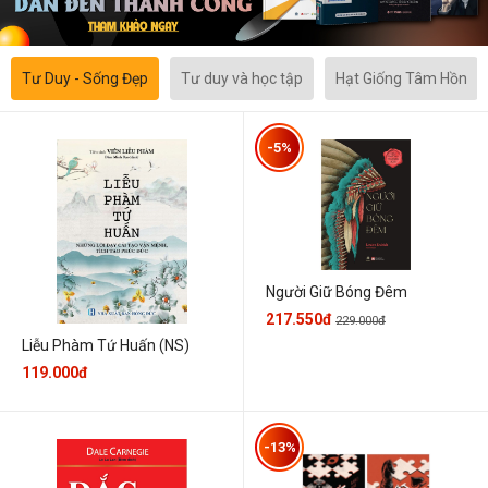
Tư Duy - Sống Đẹp
Tư duy và học tập
Hạt Giống Tâm Hồn
-5%
Người Giữ Bóng Đêm
217.550đ
229.000đ
Liễu Phàm Tứ Huấn (NS)
119.000đ
-13%