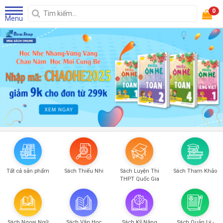
0
Menu
Tất cả sản phẩm
Sách Thiếu Nhi
Sách Luyện Thi
Sách Tham Khảo
THPT Quốc Gia
Sách Ngoại Ngữ
Sách Văn Học
Sách Kỹ Năng
Sách Quản Lý -