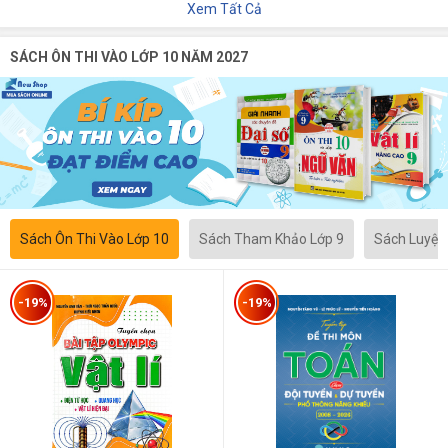
Xem Tất Cả
SÁCH ÔN THI VÀO LỚP 10 NĂM 2027
Sách Ôn Thi Vào Lớp 10
Sách Tham Khảo Lớp 9
Sách Luyện
-19%
-19%