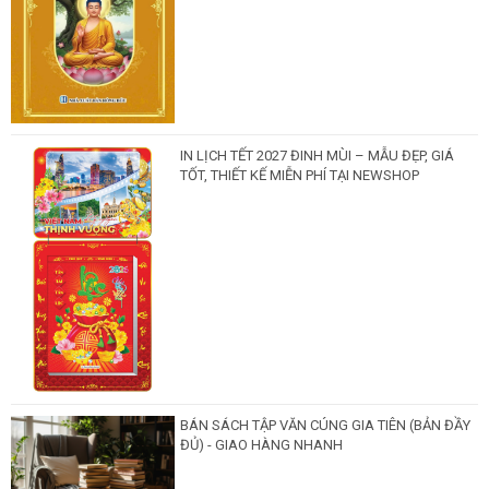
IN LỊCH TẾT 2027 ĐINH MÙI – MẪU ĐẸP, GIÁ
TỐT, THIẾT KẾ MIỄN PHÍ TẠI NEWSHOP
BÁN SÁCH TẬP VĂN CÚNG GIA TIÊN (BẢN ĐẦY
ĐỦ) - GIAO HÀNG NHANH