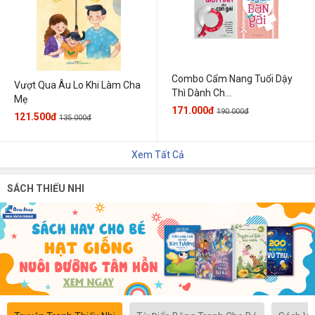
Combo Cẩm Nang Tuổi Dậy
Vượt Qua Âu Lo Khi Làm Cha
Thì Dành Ch...
Mẹ
171.000đ
190.000đ
121.500đ
135.000đ
Xem Tất Cả
SÁCH THIẾU NHI