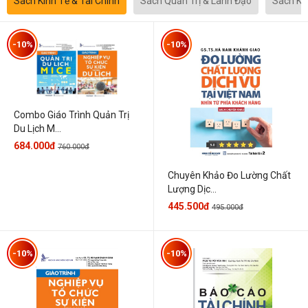
Sách Kinh Tế & Tài Chính
Sách Quản Trị & Lãnh Đạo
Sách Kh
-10%
-10%
Combo Giáo Trình Quản Trị
Du Lịch M...
684.000đ
760.000đ
Chuyên Khảo Đo Lường Chất
Lượng Dịc...
445.500đ
495.000đ
-10%
-10%