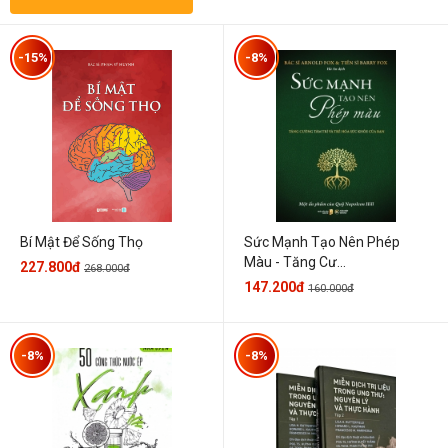
-15%
-8%
Sức Mạnh Tạo Nên Phép
Bí Mật Để Sống Thọ
Màu - Tăng Cư...
227.800đ
268.000đ
147.200đ
160.000đ
-8%
-8%