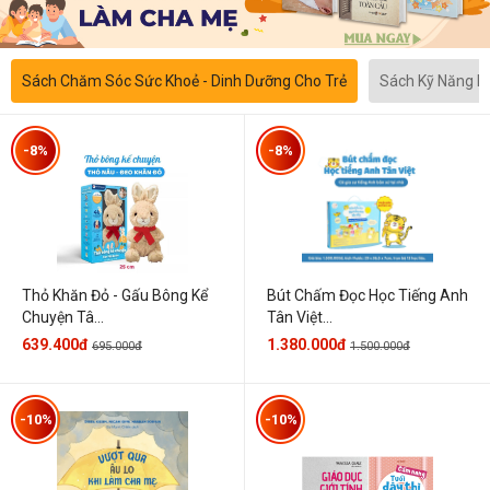
Sách Chăm Sóc Sức Khoẻ - Dinh Dưỡng Cho Trẻ
Sách Kỹ Năng 
-8%
-8%
Thỏ Khăn Đỏ - Gấu Bông Kể
Bút Chấm Đọc Học Tiếng Anh
Chuyện Tâ...
Tân Việt...
639.400đ
1.380.000đ
695.000đ
1.500.000đ
-10%
-10%