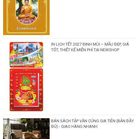
IN LỊCH TẾT 2027 ĐINH MÙI – MẪU ĐẸP, GIÁ
TỐT, THIẾT KẾ MIỄN PHÍ TẠI NEWSHOP
BÁN SÁCH TẬP VĂN CÚNG GIA TIÊN (BẢN ĐẦY
ĐỦ) - GIAO HÀNG NHANH