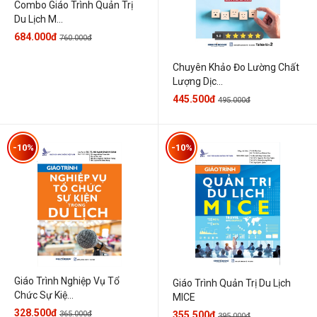
Combo Giáo Trình Quản Trị
Du Lịch M...
684.000đ
760.000đ
Chuyên Khảo Đo Lường Chất
Lượng Dịc...
445.500đ
495.000đ
-10%
-10%
Giáo Trình Nghiệp Vụ Tổ
Giáo Trình Quản Trị Du Lịch
Chức Sự Kiệ...
MICE
328.500đ
365.000đ
355.500đ
395.000đ