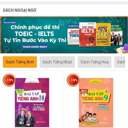
SÁCH NGOẠI NGỮ
Sách Tiếng Anh
Sách Tiếng Nhật
Sách Tiếng Hoa
Sách 
-19%
-19%