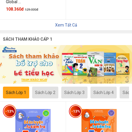
Global ...
108.360đ
129.000đ
Xem Tất Cả
SÁCH THAM KHẢO CẤP 1
Sách Lớp 1
Sách Lớp 2
Sách Lớp 3
Sách Lớp 4
Sách
-13%
-13%