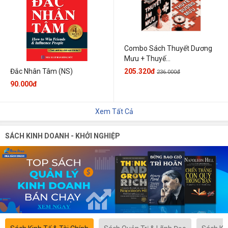
Combo Sách Thuyết Dương
Mưu + Thuyế...
205.320đ
Đắc Nhân Tâm (NS)
236.000đ
90.000đ
Xem Tất Cả
SÁCH KINH DOANH - KHỞI NGHIỆP