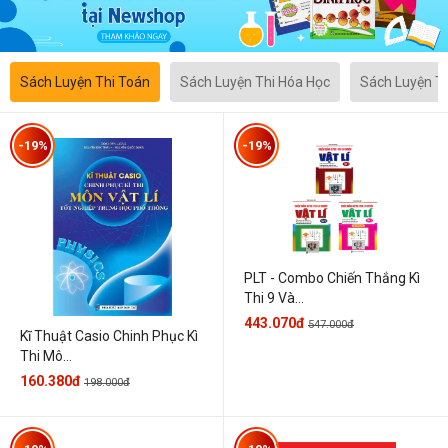
Sách Luyện Thi Toán
Sách Luyện Thi Hóa Học
Sách Luyện T
-19%
-19%
PLT - Combo Chiến Thắng Kì
Thi 9 Và...
443.070đ
547.000đ
Kĩ Thuật Casio Chinh Phục Kì
Thi Mô...
160.380đ
198.000đ