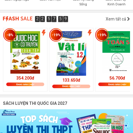
Sống
Kinh Doanh
2
2
5
7
5
8
2
2
5
7
5
7
Xem tất cả
7
8
0
9
8
-8%
-19%
-19%
354.200đ
56.700đ
133.650đ
ĐANG BÁN CHẠY
ĐANG BÁN CHẠY
ĐANG BÁN CHẠY
SÁCH LUYỆN THI QUỐC GIA 2027