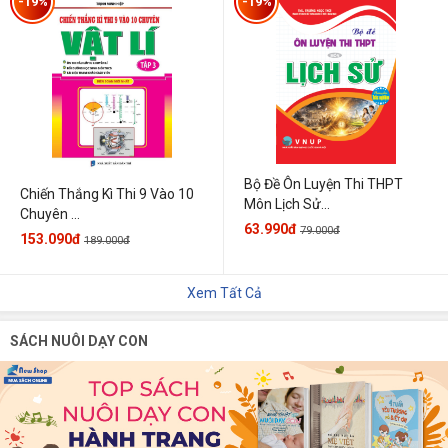
-19%
-19%
Bộ Đề Ôn Luyện Thi THPT
Chiến Thắng Kì Thi 9 Vào 10
Môn Lịch Sử...
Chuyên ...
63.990đ
79.000đ
153.090đ
189.000đ
Xem Tất Cả
SÁCH NUÔI DẠY CON