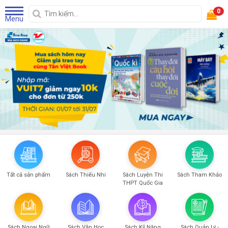
0
Menu
Tất cả sản phẩm
Sách Thiếu Nhi
Sách Luyện Thi
Sách Tham Khảo
THPT Quốc Gia
Sách Ngoại Ngữ
Sách Văn Học
Sách Kỹ Năng
Sách Quản Lý -