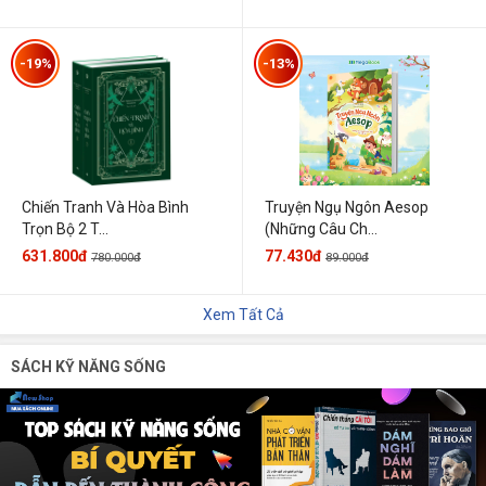
-19%
-13%
Chiến Tranh Và Hòa Bình
Truyện Ngụ Ngôn Aesop
Trọn Bộ 2 T...
(Những Câu Ch...
631.800đ
77.430đ
780.000đ
89.000đ
Xem Tất Cả
SÁCH KỸ NĂNG SỐNG