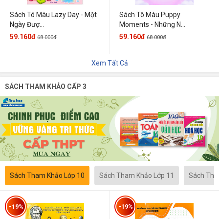
Sách Tô Màu Lazy Day - Một
Sách Tô Màu Puppy
Ngày Đượ...
Moments - Những N...
59.160đ
59.160đ
68.000đ
68.000đ
Xem Tất Cả
SÁCH THAM KHẢO CẤP 3
Sách Tham Khảo Lớp 10
Sách Tham Khảo Lớp 11
Sách Tha
-19%
-19%