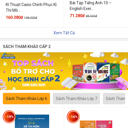
Bài Tập Tiếng Anh 10 –
Kĩ Thuật Casio Chinh Phục Kì
English Exer...
Thi Mô...
71.280đ
88.000đ
160.380đ
198.000đ
Xem Tất Cả
SÁCH THAM KHẢO CẤP 2
Sách Tham Khảo Lớp 6
Sách Tham Khảo Lớp 7
Sách Tham 
-19%
-16%