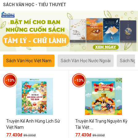
SÁCH VĂN HỌC - TIỂU THUYẾT
Sách Văn Học Việt Nam
Sách Văn Học Nước Ngoài
Sách Ngô
-13%
-13%
Truyện Kể Anh Hùng Lịch Sử
Truyện Kể Trạng Nguyên Kỳ
Việt Nam
Tài Việt ...
77.430đ
77.430đ
89.000đ
89.000đ