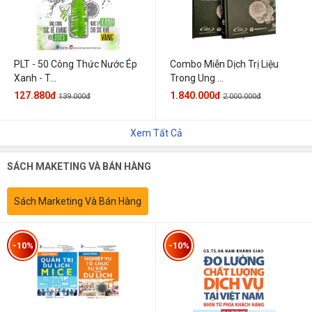
PLT - 50 Công Thức Nước Ép
Combo Miễn Dịch Trị Liệu
Xanh - T...
Trong Ung ...
127.880đ
1.840.000đ
139.000đ
2.000.000đ
Xem Tất Cả
SÁCH MAKETING VÀ BÁN HÀNG
Sách Marketing Và Bán Hàng
-10%
-10%