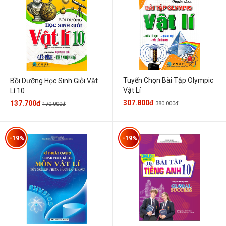
Tuyển Chọn Bài Tập Olympic
Bồi Dưỡng Học Sinh Giỏi Vật
Vật Lí
Lí 10
307.800đ
137.700đ
380.000đ
170.000đ
-19%
-19%