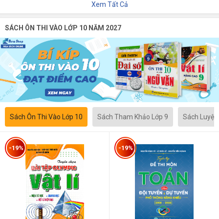
Xem Tất Cả
SÁCH ÔN THI VÀO LỚP 10 NĂM 2027
Sách Ôn Thi Vào Lớp 10
Sách Tham Khảo Lớp 9
Sách Luyện
-19%
-19%