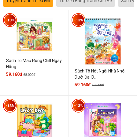
Truyện Tranh Thiếu Nhi
Từ Điển Bằng Tranh Cho Bé
Sách Vă
-13%
-13%
Sách Tô Màu Rong Chill Ngày
Nắng
Sách Tô Nét Ngôi Nhà Nhỏ
59.160đ
68.000đ
Dưới Đại D...
59.160đ
68.000đ
-13%
-13%