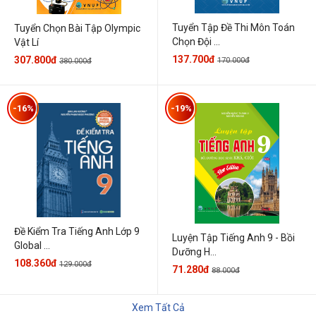
Tuyển Tập Đề Thi Môn Toán
Tuyển Chọn Bài Tập Olympic
Chọn Đội ...
Vật Lí
137.700đ
307.800đ
170.000đ
380.000đ
-16%
-19%
Đề Kiểm Tra Tiếng Anh Lớp 9
Luyện Tập Tiếng Anh 9 - Bồi
Global ...
Dưỡng H...
108.360đ
129.000đ
71.280đ
88.000đ
Xem Tất Cả