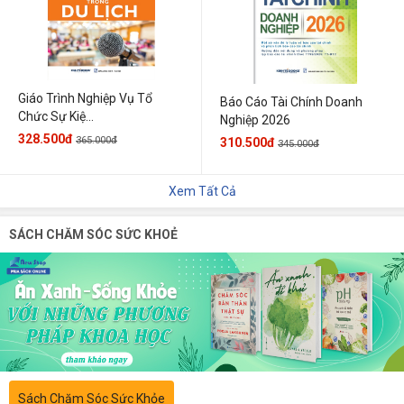
Giáo Trình Nghiệp Vụ Tổ
Báo Cáo Tài Chính Doanh
Chức Sự Kiệ...
Nghiệp 2026
328.500đ
365.000đ
310.500đ
345.000đ
Xem Tất Cả
SÁCH CHĂM SÓC SỨC KHOẺ
Sách Chăm Sóc Sức Khỏe