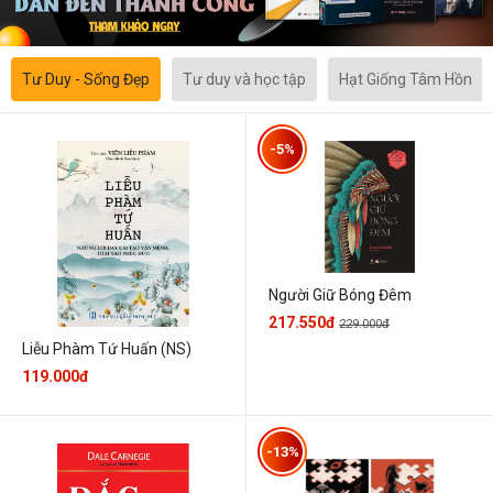
Tư Duy - Sống Đẹp
Tư duy và học tập
Hạt Giống Tâm Hồn
-5%
Người Giữ Bóng Đêm
217.550đ
229.000đ
Liễu Phàm Tứ Huấn (NS)
119.000đ
-13%