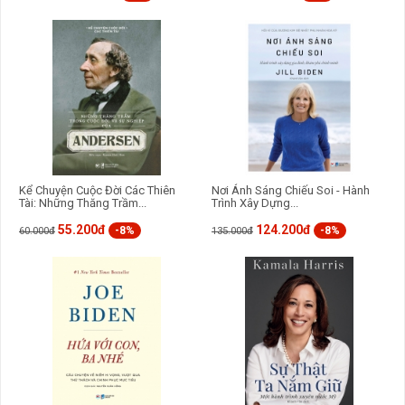
Kể Chuyện Cuộc Đời Các Thiên
Nơi Ánh Sáng Chiếu Soi - Hành
Tài: Những Thăng Trầm...
Trình Xây Dựng...
55.200đ
124.200đ
-8%
-8%
60.000đ
135.000đ