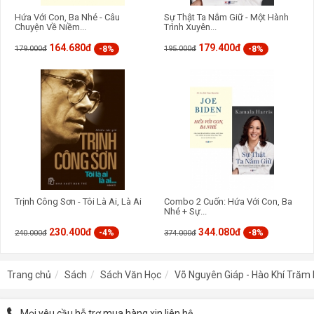
Hứa Với Con, Ba Nhé - Câu
Sự Thật Ta Nắm Giữ - Một Hành
Chuyện Về Niềm...
Trình Xuyên...
164.680đ
179.400đ
-8%
-8%
179.000đ
195.000đ
Trịnh Công Sơn - Tôi Là Ai, Là Ai
Combo 2 Cuốn: Hứa Với Con, Ba
Nhé + Sự...
230.400đ
344.080đ
-4%
-8%
240.000đ
374.000đ
Trang chủ
Sách
Sách Văn Học
Võ Nguyên Giáp - Hào Khí Tră
Mọi yêu cầu hỗ trợ mua hàng xin liên hệ