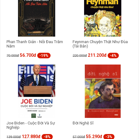
Phan Thanh Giản - Nỗi Đau Trăm
Feynman Chuyện Thật Như Đùa
Năm
(Tái Bản)
56.700đ
211.200đ
-19%
-4%
70.000đ
220.000đ
Joe Biden - Cuộc Đời Và Sự
Đời Nghệ Sĩ
Nghiệp
127.880đ
55.290đ
-8%
-3%
139.000đ
57.000đ