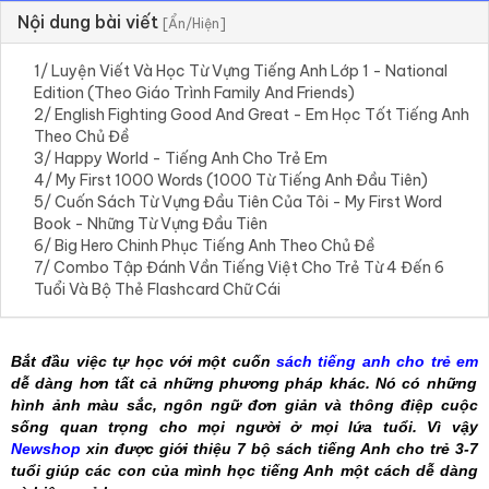
Nội dung bài viết
[Ẩn/Hiện]
1/ Luyện Viết Và Học Từ Vựng Tiếng Anh Lớp 1 - National
Edition (Theo Giáo Trình Family And Friends)
2/ English Fighting Good And Great - Em Học Tốt Tiếng Anh
Theo Chủ Đề
3/ Happy World - Tiếng Anh Cho Trẻ Em
4/ My First 1000 Words (1000 Từ Tiếng Anh Đầu Tiên)
5/ Cuốn Sách Từ Vựng Đầu Tiên Của Tôi - My First Word
Book - Những Từ Vựng Đầu Tiên
6/ Big Hero Chinh Phục Tiếng Anh Theo Chủ Đề
7/ Combo Tập Đánh Vần Tiếng Việt Cho Trẻ Từ 4 Đến 6
Tuổi Và Bộ Thẻ Flashcard Chữ Cái
Bắt đầu việc tự học với một cuốn
sách tiếng anh cho trẻ em
dễ dàng hơn tất cả những phương pháp khác. Nó có những
hình ảnh màu sắc, ngôn ngữ đơn giản và thông điệp cuộc
sống quan trọng cho mọi người ở mọi lứa tuổi. Vì vậy
Newshop
xin được giới thiệu 7 bộ sách tiếng Anh cho trẻ 3-7
tuổi giúp các con của mình học tiếng Anh một cách dễ dàng