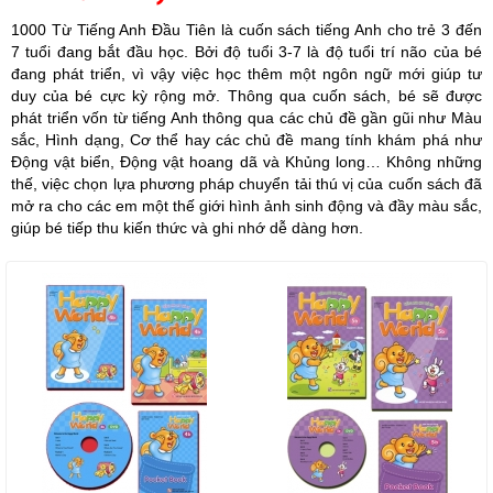
1000 Từ Tiếng Anh Đầu Tiên là cuốn sách tiếng Anh cho trẻ 3 đến
7 tuổi đang bắt đầu học. Bởi độ tuổi 3-7 là độ tuổi trí não của bé
đang phát triển, vì vậy việc học thêm một ngôn ngữ mới giúp tư
duy của bé cực kỳ rộng mở. Thông qua cuốn sách, bé sẽ được
phát triển vốn từ tiếng Anh thông qua các chủ đề gần gũi như Màu
sắc, Hình dạng, Cơ thể hay các chủ đề mang tính khám phá như
Động vật biển, Động vật hoang dã và Khủng long… Không những
thế, việc chọn lựa phương pháp chuyển tải thú vị của cuốn sách đã
mở ra cho các em một thế giới hình ảnh sinh động và đầy màu sắc,
giúp bé tiếp thu kiến thức và ghi nhớ dễ dàng hơn.