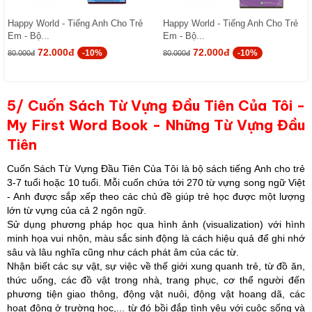
Happy World - Tiếng Anh Cho Trẻ
Happy World - Tiếng Anh Cho Trẻ
Em - Bộ...
Em - Bộ...
72.000đ
72.000đ
-10%
-10%
80.000đ
80.000đ
5/ Cuốn Sách Từ Vựng Đầu Tiên Của Tôi -
My First Word Book - Những Từ Vựng Đầu
Tiên
Cuốn Sách Từ Vựng Đầu Tiên Của Tôi là bộ sách tiếng Anh cho trẻ
3-7 tuổi hoặc 10 tuổi. Mỗi cuốn chứa tới 270 từ vựng song ngữ Việt
- Anh được sắp xếp theo các chủ đề giúp trẻ học được một lượng
lớn từ vựng của cả 2 ngôn ngữ.
Sử dụng phương pháp học qua hình ảnh (visualization) với hình
minh họa vui nhộn, màu sắc sinh động là cách hiệu quả để ghi nhớ
sâu và lâu nghĩa cũng như cách phát âm của các từ.
Nhận biết các sự vật, sự việc về thế giới xung quanh trẻ, từ đồ ăn,
thức uống, các đồ vật trong nhà, trang phục, cơ thể người đến
phương tiện giao thông, động vật nuôi, động vật hoang dã, các
hoạt động ở trường học,... từ đó bồi đắp tình yêu với cuộc sống và