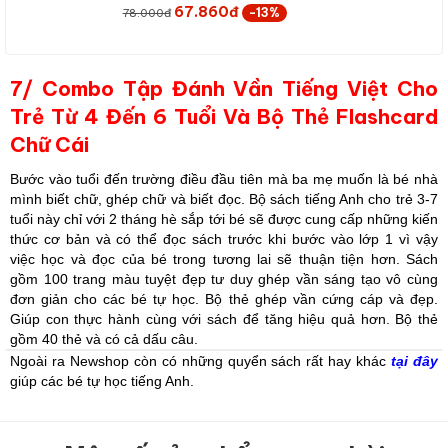
67.860đ
-13%
78.000đ
7/ Combo Tập Đánh Vần Tiếng Việt Cho
Trẻ Từ 4 Đến 6 Tuổi Và Bộ Thẻ Flashcard
Chữ Cái
Bước vào tuổi đến trường điều đầu tiên mà ba mẹ muốn là bé nhà
mình biết chữ, ghép chữ và biết đọc. Bộ sách tiếng Anh cho trẻ 3-7
tuổi này chỉ với 2 tháng hè sắp tới bé sẽ được cung cấp những kiến
thức cơ bản và có thể đọc sách trước khi bước vào lớp 1 vì vậy
việc học và đọc của bé trong tương lai sẽ thuận tiện hơn. Sách
gồm 100 trang màu tuyệt đẹp tư duy ghép vần sáng tạo vô cùng
đơn giản cho các bé tự học. Bộ thẻ ghép vần cứng cáp và đẹp.
Giúp con thực hành cùng với sách để tăng hiệu quả hơn. Bộ thẻ
gồm 40 thẻ và có cả dấu câu.
Ngoài ra Newshop còn có những quyển sách rất hay khác
tại đây
giúp các bé tự học tiếng Anh.