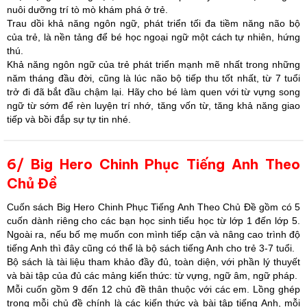
nuôi dưỡng trí tò mò khám phá ở trẻ.
Trau dồi khả năng ngôn ngữ, phát triển tối đa tiềm năng não bộ
của trẻ, là nền tảng để bé học ngoại ngữ một cách tự nhiên, hứng
thú.
Khả năng ngôn ngữ của trẻ phát triển mạnh mẽ nhất trong những
năm tháng đầu đời, cũng là lúc não bộ tiếp thu tốt nhất, từ 7 tuổi
trở đi đã bắt đầu chậm lại. Hãy cho bé làm quen với từ vựng song
ngữ từ sớm để rèn luyện trí nhớ, tăng vốn từ, tăng khả năng giao
tiếp và bồi đắp sự tự tin nhé.
6/ Big Hero Chinh Phục Tiếng Anh Theo
Chủ Đề
Cuốn sách Big Hero Chinh Phục Tiếng Anh Theo Chủ Đề gồm có 5
cuốn dành riêng cho các bạn học sinh tiểu học từ lớp 1 đến lớp 5.
Ngoài ra, nếu bố mẹ muốn con mình tiếp cận và nâng cao trình độ
tiếng Anh thì đây cũng có thể là bộ sách tiếng Anh cho trẻ 3-7 tuổi.
Bộ sách là tài liệu tham khảo đầy đủ, toàn diện, với phần lý thuyết
và bài tập của đủ các mảng kiến thức: từ vựng, ngữ âm, ngữ pháp.
Mỗi cuốn gồm 9 đến 12 chủ đề thân thuộc với các em. Lồng ghép
trong mỗi chủ đề chính là các kiến thức và bài tập tiếng Anh, mỗi