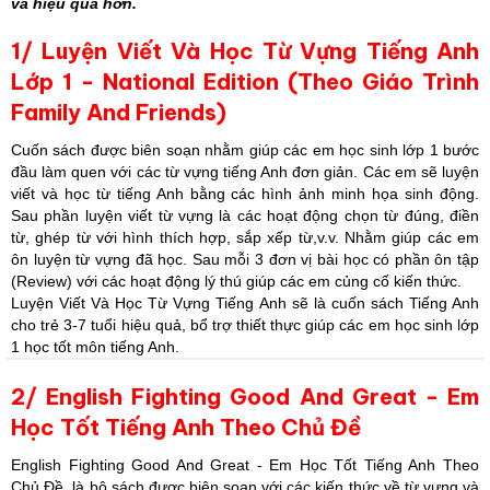
và hiệu quả hơn.
1/ Luyện Viết Và Học Từ Vựng Tiếng Anh
Lớp 1 - National Edition (Theo Giáo Trình
Family And Friends)
Cuốn sách được biên soạn nhằm giúp các em học sinh lớp 1 bước
đầu làm quen với các từ vựng tiếng Anh đơn giản. Các em sẽ luyện
viết và học từ tiếng Anh bằng các hình ảnh minh họa sinh động.
Sau phần luyện viết từ vựng là các hoạt động chọn từ đúng, điền
từ, ghép từ với hình thích hợp, sắp xếp từ,v.v. Nhằm giúp các em
ôn luyện từ vựng đã học. Sau mỗi 3 đơn vị bài học có phần ôn tập
(Review) với các hoạt động lý thú giúp các em củng cố kiến thức.
Luyện Viết Và Học Từ Vựng Tiếng Anh sẽ là cuốn sách Tiếng Anh
cho trẻ 3-7 tuổi hiệu quả, bổ trợ thiết thực giúp các em học sinh lớp
1 học tốt môn tiếng Anh.
2/ English Fighting Good And Great - Em
Học Tốt Tiếng Anh Theo Chủ Đề
English Fighting Good And Great - Em Học Tốt Tiếng Anh Theo
Chủ Đề là bộ sách được biên soạn với các kiến thức về từ vựng và