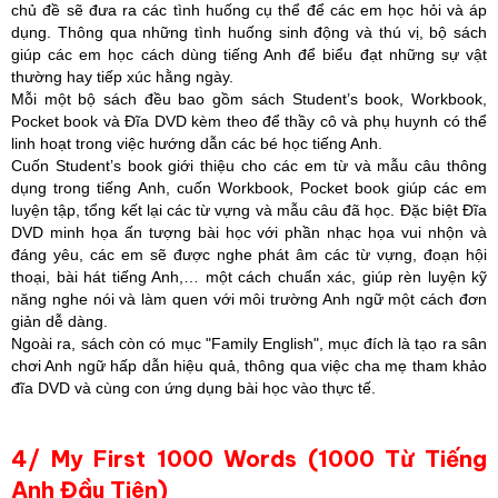
chủ đề sẽ đưa ra các tình huống cụ thể để các em học hỏi và áp
dụng. Thông qua những tình huống sinh động và thú vị, bộ sách
giúp các em học cách dùng tiếng Anh để biểu đạt những sự vật
thường hay tiếp xúc hằng ngày.
Mỗi một bộ sách đều bao gồm sách Student’s book, Workbook,
Pocket book và Đĩa DVD kèm theo để thầy cô và phụ huynh có thể
linh hoạt trong việc hướng dẫn các bé học tiếng Anh.
Cuốn Student’s book giới thiệu cho các em từ và mẫu câu thông
dụng trong tiếng Anh, cuốn Workbook, Pocket book giúp các em
luyện tập, tổng kết lại các từ vựng và mẫu câu đã học. Đặc biệt Đĩa
DVD minh họa ấn tượng bài học với phần nhạc họa vui nhộn và
đáng yêu, các em sẽ được nghe phát âm các từ vựng, đoạn hội
thoại, bài hát tiếng Anh,… một cách chuẩn xác, giúp rèn luyện kỹ
năng nghe nói và làm quen với môi trường Anh ngữ một cách đơn
giản dễ dàng.
Ngoài ra, sách còn có mục "Family English", mục đích là tạo ra sân
chơi Anh ngữ hấp dẫn hiệu quả, thông qua việc cha mẹ tham khảo
đĩa DVD và cùng con ứng dụng bài học vào thực tế.
4/ My First 1000 Words (1000 Từ Tiếng
Anh Đầu Tiên)