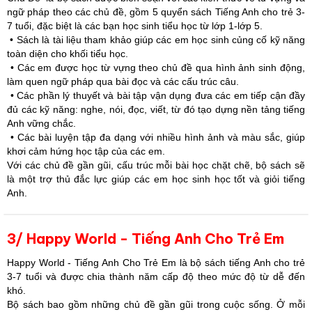
ngữ pháp theo các chủ đề, gồm 5 quyển sách Tiếng Anh cho trẻ 3-
7 tuổi, đặc biệt là các bạn học sinh tiểu học từ lớp 1-lớp 5.
• Sách là tài liệu tham khảo giúp các em học sinh củng cố kỹ năng
toàn diện cho khối tiểu học.
• Các em được học từ vựng theo chủ đề qua hình ảnh sinh động,
làm quen ngữ pháp qua bài đọc và các cấu trúc câu.
• Các phần lý thuyết và bài tập vận dụng đưa các em tiếp cận đầy
đủ các kỹ năng: nghe, nói, đọc, viết, từ đó tạo dựng nền tảng tiếng
Anh vững chắc.
• Các bài luyện tập đa dạng với nhiều hình ảnh và màu sắc, giúp
khơi cảm hứng học tập của các em.
Với các chủ đề gần gũi, cấu trúc mỗi bài học chặt chẽ, bộ sách sẽ
là một trợ thủ đắc lực giúp các em học sinh học tốt và giỏi tiếng
Anh.
3/ Happy World - Tiếng Anh Cho Trẻ Em
​Happy World - Tiếng Anh Cho Trẻ Em là bộ sách tiếng Anh cho trẻ
3-7 tuổi và được chia thành năm cấp độ theo mức độ từ dễ đến
khó.
Bộ sách bao gồm những chủ đề gần gũi trong cuộc sống. Ở mỗi