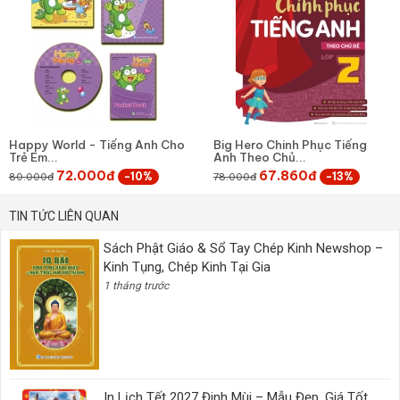
Happy World - Tiếng Anh Cho
Big Hero Chinh Phục Tiếng
Trẻ Em...
Anh Theo Chủ...
72.000đ
67.860đ
-10%
-13%
80.000đ
78.000đ
TIN TỨC LIÊN QUAN
Sách Phật Giáo & Sổ Tay Chép Kinh Newshop –
Kinh Tụng, Chép Kinh Tại Gia
1 tháng trước
In Lịch Tết 2027 Đinh Mùi – Mẫu Đẹp, Giá Tốt,