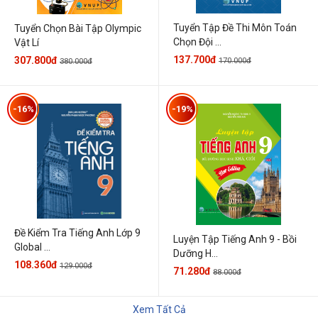
Tuyển Tập Đề Thi Môn Toán
Tuyển Chọn Bài Tập Olympic
Chọn Đội ...
Vật Lí
137.700đ
307.800đ
170.000đ
380.000đ
-16%
-19%
Đề Kiểm Tra Tiếng Anh Lớp 9
Luyện Tập Tiếng Anh 9 - Bồi
Global ...
Dưỡng H...
108.360đ
129.000đ
71.280đ
88.000đ
Xem Tất Cả