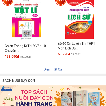
-19%
-19%
Bộ Đề Ôn Luyện Thi THPT
Chiến Thắng Kì Thi 9 Vào 10
Môn Lịch Sử...
Chuyên ...
63.990đ
79.000đ
153.090đ
189.000đ
Xem Tất Cả
SÁCH NUÔI DẠY CON