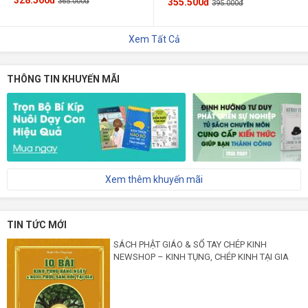
365.000đ
355.500đ
395.000đ
Xem Tất Cả
THÔNG TIN KHUYẾN MÃI
Xem thêm khuyến mãi
TIN TỨC MỚI
SÁCH PHẬT GIÁO & SỔ TAY CHÉP KINH
NEWSHOP – KINH TỤNG, CHÉP KINH TẠI GIA