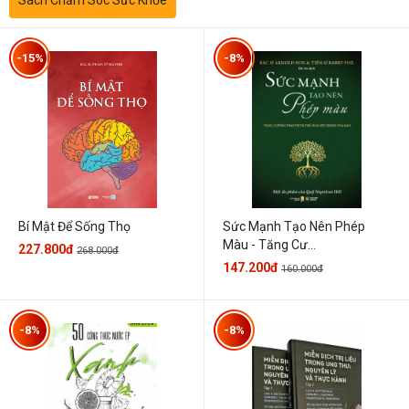
-15%
-8%
Sức Mạnh Tạo Nên Phép
Bí Mật Để Sống Thọ
Màu - Tăng Cư...
227.800đ
268.000đ
147.200đ
160.000đ
-8%
-8%