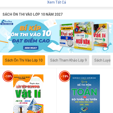
Xem Tất Cả
SÁCH ÔN THI VÀO LỚP 10 NĂM 2027
Sách Ôn Thi Vào Lớp 10
Sách Tham Khảo Lớp 9
Sách Luyện
-19%
-19%