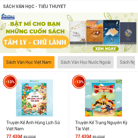
SÁCH VĂN HỌC - TIỂU THUYẾT
Sách Văn Học Việt Nam
Sách Văn Học Nước Ngoài
Sách Ngô
-13%
-13%
Truyện Kể Anh Hùng Lịch Sử
Truyện Kể Trạng Nguyên Kỳ
Việt Nam
Tài Việt ...
77.430đ
77.430đ
89.000đ
89.000đ