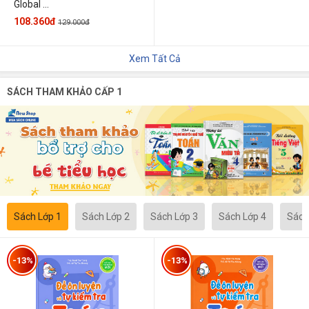
Global ...
108.360đ
129.000đ
Xem Tất Cả
SÁCH THAM KHẢO CẤP 1
Sách Lớp 1
Sách Lớp 2
Sách Lớp 3
Sách Lớp 4
Sách
-13%
-13%