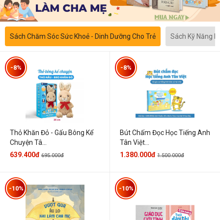
Sách Chăm Sóc Sức Khoẻ - Dinh Dưỡng Cho Trẻ
Sách Kỹ Năng 
-8%
-8%
Thỏ Khăn Đỏ - Gấu Bông Kể
Bút Chấm Đọc Học Tiếng Anh
Chuyện Tâ...
Tân Việt...
639.400đ
1.380.000đ
695.000đ
1.500.000đ
-10%
-10%