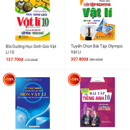
Tuyển Chọn Bài Tập Olympic
Bồi Dưỡng Học Sinh Giỏi Vật
Vật Lí
Lí 10
307.800đ
137.700đ
380.000đ
170.000đ
-19%
-19%