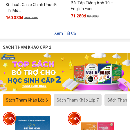
Bài Tập Tiếng Anh 10 –
Kĩ Thuật Casio Chinh Phục Kì
English Exer...
Thi Mô...
71.280đ
88.000đ
160.380đ
198.000đ
Xem Tất Cả
SÁCH THAM KHẢO CẤP 2
Sách Tham Khảo Lớp 6
Sách Tham Khảo Lớp 7
Sách Tham 
-19%
-16%