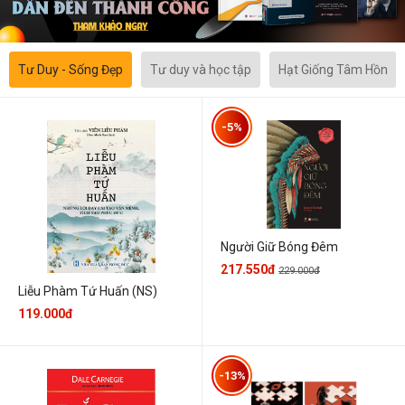
Tư Duy - Sống Đẹp
Tư duy và học tập
Hạt Giống Tâm Hồn
-5%
Người Giữ Bóng Đêm
217.550đ
229.000đ
Liễu Phàm Tứ Huấn (NS)
119.000đ
-13%