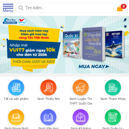
0
Menu
Tất cả sản phẩm
Sách Thiếu Nhi
Sách Luyện Thi
Sách Tham Khảo
THPT Quốc Gia
Sách Ngoại Ngữ
Sách Văn Học
Sách Kỹ Năng
Sách Quản Lý -