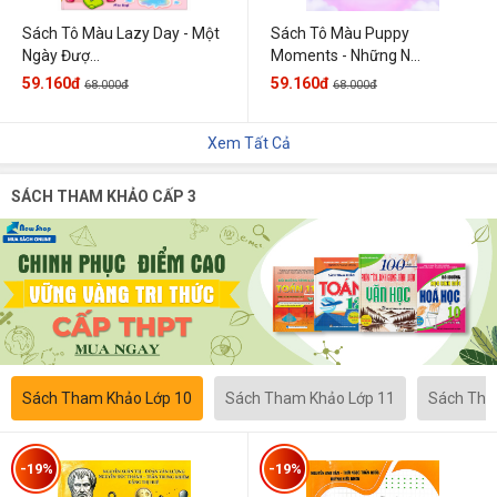
Sách Tô Màu Lazy Day - Một
Sách Tô Màu Puppy
Ngày Đượ...
Moments - Những N...
59.160đ
59.160đ
68.000đ
68.000đ
Xem Tất Cả
SÁCH THAM KHẢO CẤP 3
Sách Tham Khảo Lớp 10
Sách Tham Khảo Lớp 11
Sách Tha
-19%
-19%