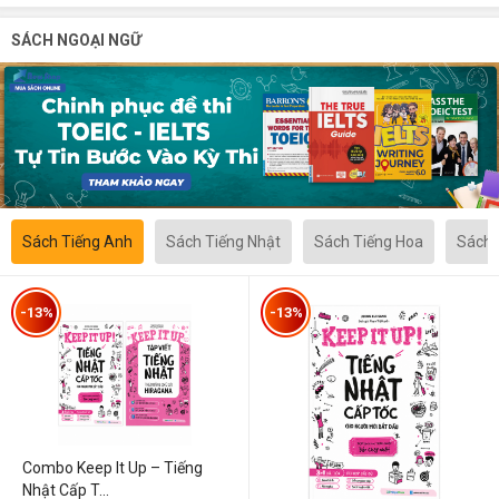
SÁCH NGOẠI NGỮ
Sách Tiếng Anh
Sách Tiếng Nhật
Sách Tiếng Hoa
Sách 
-13%
-13%
Combo Keep It Up – Tiếng
Nhật Cấp T...