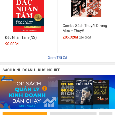
Combo Sách Thuyết Dương
Mưu + Thuyế...
205.320đ
Đắc Nhân Tâm (NS)
236.000đ
90.000đ
Xem Tất Cả
SÁCH KINH DOANH - KHỞI NGHIỆP