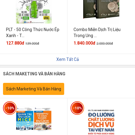
PLT - 50 Công Thức Nước Ép
Combo Miễn Dịch Trị Liệu
Xanh - T...
Trong Ung ...
127.880đ
1.840.000đ
139.000đ
2.000.000đ
Xem Tất Cả
SÁCH MAKETING VÀ BÁN HÀNG
Sách Marketing Và Bán Hàng
-10%
-10%