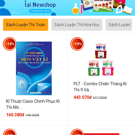
Sách Luyện Thi Toán
Sách Luyện Thi Hóa Học
Sách Luyện T
-19%
-19%
PLT - Combo Chiến Thắng Kì
Thi 9 Và...
443.070đ
547.000đ
Kĩ Thuật Casio Chinh Phục Kì
Thi Mô...
160.380đ
198.000đ