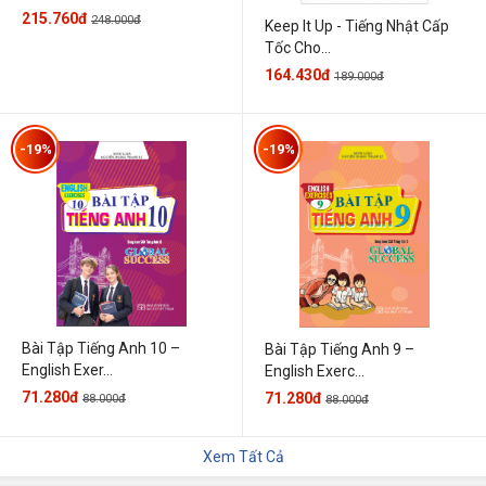
215.760đ
248.000đ
Keep It Up - Tiếng Nhật Cấp
Tốc Cho...
164.430đ
189.000đ
-19%
-19%
Bài Tập Tiếng Anh 10 –
Bài Tập Tiếng Anh 9 –
English Exer...
English Exerc...
71.280đ
71.280đ
88.000đ
88.000đ
Xem Tất Cả