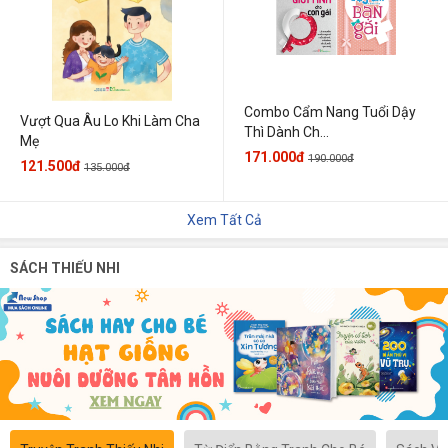
Combo Cẩm Nang Tuổi Dậy
Vượt Qua Âu Lo Khi Làm Cha
Thì Dành Ch...
Mẹ
171.000đ
190.000đ
121.500đ
135.000đ
Xem Tất Cả
SÁCH THIẾU NHI