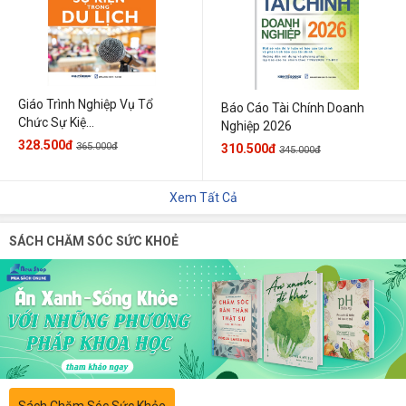
Giáo Trình Nghiệp Vụ Tổ
Báo Cáo Tài Chính Doanh
Chức Sự Kiệ...
Nghiệp 2026
328.500đ
365.000đ
310.500đ
345.000đ
Xem Tất Cả
SÁCH CHĂM SÓC SỨC KHOẺ
Sách Chăm Sóc Sức Khỏe