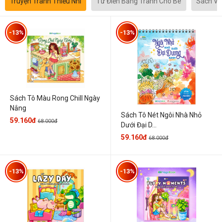
Truyện Tranh Thiếu Nhi
Từ Điển Bằng Tranh Cho Bé
Sách Vă
-13%
-13%
Sách Tô Màu Rong Chill Ngày
Nắng
Sách Tô Nét Ngôi Nhà Nhỏ
59.160đ
68.000đ
Dưới Đại D...
59.160đ
68.000đ
-13%
-13%