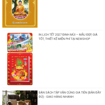
IN LỊCH TẾT 2027 ĐINH MÙI – MẪU ĐẸP, GIÁ
TỐT, THIẾT KẾ MIỄN PHÍ TẠI NEWSHOP
BÁN SÁCH TẬP VĂN CÚNG GIA TIÊN (BẢN ĐẦY
ĐỦ) - GIAO HÀNG NHANH