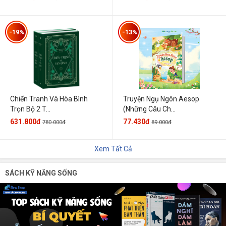
-19%
-13%
Chiến Tranh Và Hòa Bình
Truyện Ngụ Ngôn Aesop
Trọn Bộ 2 T...
(Những Câu Ch...
631.800đ
77.430đ
780.000đ
89.000đ
Xem Tất Cả
SÁCH KỸ NĂNG SỐNG