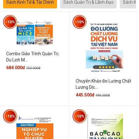
Sách Kinh Tế & Tài Chính
Sách Quản Trị & Lãnh Đạo
Sách Kh
-10%
-10%
Combo Giáo Trình Quản Trị
Du Lịch M...
684.000đ
760.000đ
Chuyên Khảo Đo Lường Chất
Lượng Dịc...
445.500đ
495.000đ
-10%
-10%