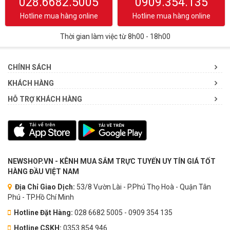
028.6682.5005
0909.354.135
Hotline mua hàng online
Hotline mua hàng online
Thời gian làm việc từ 8h00 - 18h00
CHÍNH SÁCH
KHÁCH HÀNG
HỖ TRỢ KHÁCH HÀNG
NEWSHOP.VN - KÊNH MUA SẮM TRỰC TUYẾN UY TÍN GIÁ TỐT
HÀNG ĐẦU VIỆT NAM
Địa Chỉ Giao Dịch:
53/8 Vườn Lài - P.Phú Thọ Hoà - Quận Tân
Phú - TP.Hồ Chí Minh
Hotline Đặt Hàng:
028 6682 5005 - 0909 354 135
Hotline CSKH:
0353.854.946