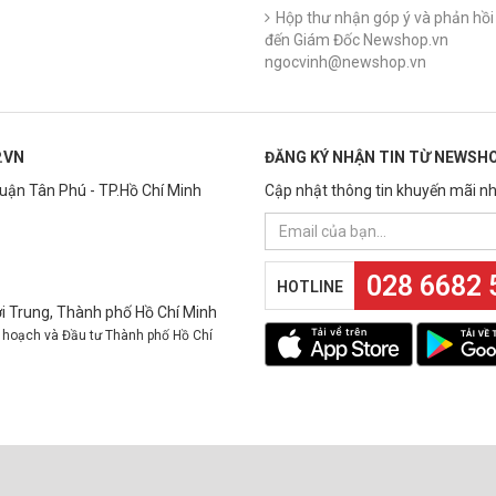
Hộp thư nhận góp ý và phản hồi 
đến Giám Đốc Newshop.vn
ngocvinh@newshop.vn
.VN
ĐĂNG KÝ NHẬN TIN TỪ NEWSHO
Quận Tân Phú - TP.Hồ Chí Minh
Cập nhật thông tin khuyến mãi nh
028 6682 
HOTLINE
 Trung, Thành phố Hồ Chí Minh
 hoạch và Đầu tư Thành phố Hồ Chí