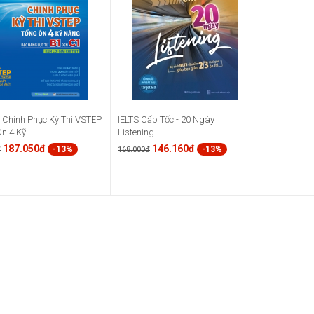
 Chinh Phục Kỳ Thi VSTEP
IELTS Cấp Tốc - 20 Ngày
n 4 Kỹ...
Listening
187.050đ
146.160đ
-13%
-13%
đ
168.000đ