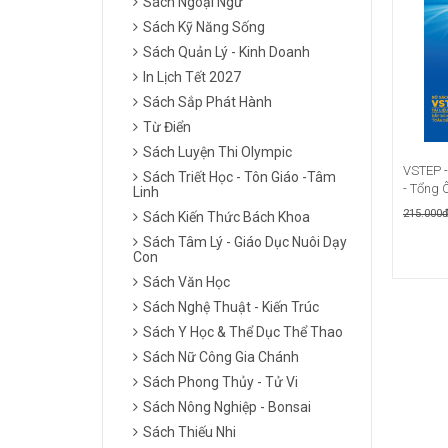
Sách Ngoại Ngữ
Sách Kỹ Năng Sống
Sách Quản Lý - Kinh Doanh
In Lịch Tết 2027
Sách Sắp Phát Hành
Từ Điển
Sách Luyện Thi Olympic
VSTEP -
Sách Triết Học - Tôn Giáo -Tâm
- Tổng Ô
Linh
215.000
Sách Kiến Thức Bách Khoa
Sách Tâm Lý - Giáo Dục Nuôi Dạy
Con
Sách Văn Học
Sách Nghệ Thuật - Kiến Trúc
Sách Y Học & Thể Dục Thể Thao
Sách Nữ Công Gia Chánh
Sách Phong Thủy - Tử Vi
Sách Nông Nghiệp - Bonsai
Sách Thiếu Nhi