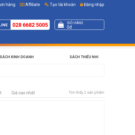
đơn hàng
Affiliate
Tạo tài khoản
Đăng nhập
GIỎ HÀNG
028 6682 5005
LINE
0đ
SÁCH KINH DOANH
SÁCH THIẾU NHI
Tìm thấy 2 sản phẩm
t
Giá cao nhất