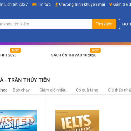
In Lịch tết 2027
Tin tức
Chương trình khuyến mãi
Kiểm tra 
Tìm kiếm
HOT
THPT 2026
SÁCH ÔN THI VÀO 10 2026
IẢ - TRẦN THỦY TIÊN
theo
Bán chạy
Giảm giá nhiều
Có quà tặng
Giá thấp nhấ