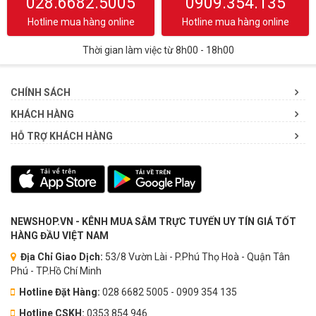
028.6682.5005
0909.354.135
Hotline mua hàng online
Hotline mua hàng online
Thời gian làm việc từ 8h00 - 18h00
CHÍNH SÁCH
KHÁCH HÀNG
HỖ TRỢ KHÁCH HÀNG
NEWSHOP.VN - KÊNH MUA SẮM TRỰC TUYẾN UY TÍN GIÁ TỐT
HÀNG ĐẦU VIỆT NAM
Địa Chỉ Giao Dịch:
53/8 Vườn Lài - P.Phú Thọ Hoà - Quận Tân
Phú - TP.Hồ Chí Minh
Hotline Đặt Hàng:
028 6682 5005 - 0909 354 135
Hotline CSKH:
0353.854.946