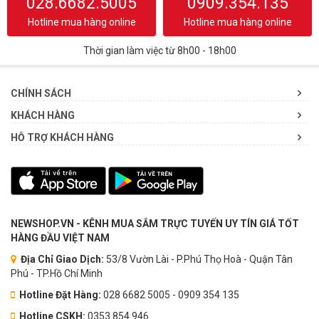
028.6682.5005
0909.354.135
Hotline mua hàng online
Hotline mua hàng online
Thời gian làm việc từ 8h00 - 18h00
CHÍNH SÁCH
KHÁCH HÀNG
HỖ TRỢ KHÁCH HÀNG
NEWSHOP.VN - KÊNH MUA SẮM TRỰC TUYẾN UY TÍN GIÁ TỐT
HÀNG ĐẦU VIỆT NAM
Địa Chỉ Giao Dịch:
53/8 Vườn Lài - P.Phú Thọ Hoà - Quận Tân
Phú - TP.Hồ Chí Minh
Hotline Đặt Hàng:
028 6682 5005 - 0909 354 135
Hotline CSKH:
0353.854.946