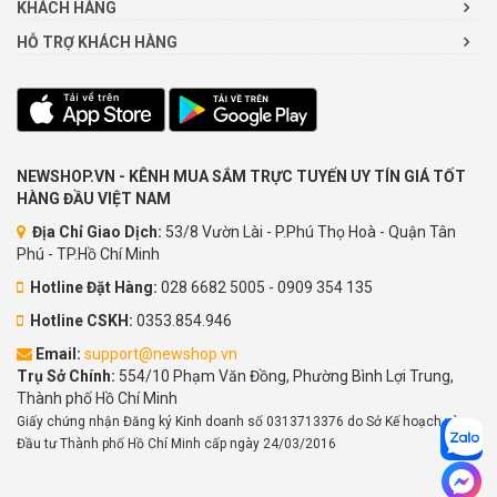
KHÁCH HÀNG
HỖ TRỢ KHÁCH HÀNG
NEWSHOP.VN - KÊNH MUA SẮM TRỰC TUYẾN UY TÍN GIÁ TỐT
HÀNG ĐẦU VIỆT NAM
Địa Chỉ Giao Dịch:
53/8 Vườn Lài - P.Phú Thọ Hoà - Quận Tân
Phú - TP.Hồ Chí Minh
Hotline Đặt Hàng:
028 6682 5005 - 0909 354 135
Hotline CSKH:
0353.854.946
Email:
support@newshop.vn
Trụ Sở Chính:
554/10 Phạm Văn Đồng, Phường Bình Lợi Trung,
Thành phố Hồ Chí Minh
Giấy chứng nhận Đăng ký Kinh doanh số 0313713376 do Sở Kế hoạch và
Đầu tư Thành phố Hồ Chí Minh cấp ngày 24/03/2016