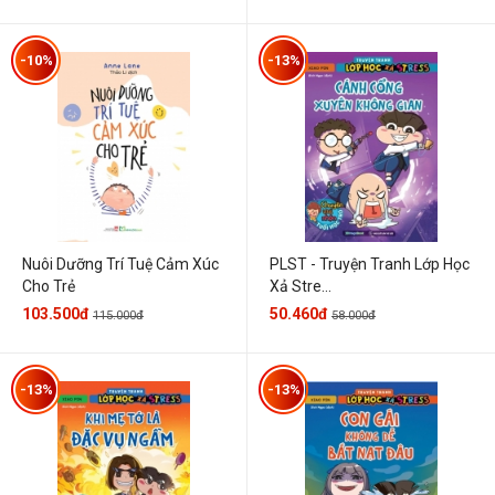
-10%
-13%
Nuôi Dưỡng Trí Tuệ Cảm Xúc
PLST - Truyện Tranh Lớp Học
Cho Trẻ
Xả Stre...
103.500đ
50.460đ
115.000đ
58.000đ
-13%
-13%