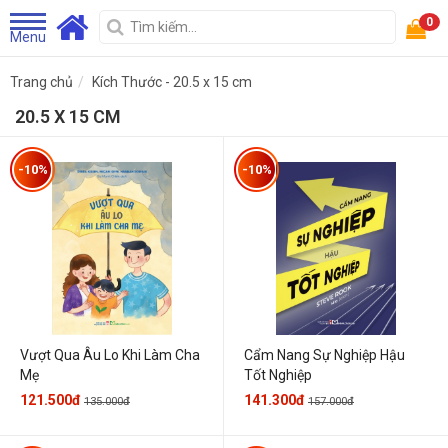
0
Menu
Trang chủ
Kích Thước - 20.5 x 15 cm
20.5 X 15 CM
-10%
-10%
Vượt Qua Âu Lo Khi Làm Cha
Cẩm Nang Sự Nghiệp Hậu
Mẹ
Tốt Nghiệp
121.500đ
141.300đ
135.000đ
157.000đ