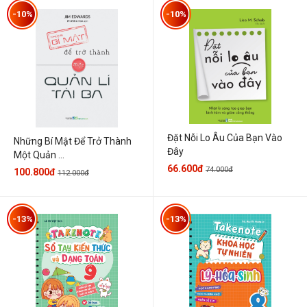
-10%
-10%
Đặt Nỗi Lo Âu Của Bạn Vào
Những Bí Mật Để Trở Thành
Đây
Một Quản ...
66.600đ
74.000đ
100.800đ
112.000đ
-13%
-13%