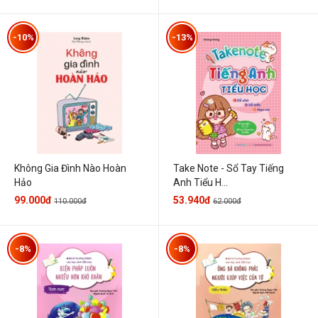
-10%
-13%
Không Gia Đình Nào Hoàn
Take Note - Sổ Tay Tiếng
Hảo
Anh Tiểu H...
99.000đ
53.940đ
110.000đ
62.000đ
-8%
-8%