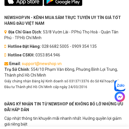
NEWSHOP.VN - KÊNH MUA SẮM TRỰC TUYẾN UY TÍN GIÁ TỐT
HÀNG ĐẦU VIỆT NAM
Địa Chỉ Giao Dịch:
53/8 Vườn Lài - P.Phú Thọ Hoà - Quận Tân
Phú - TP.Hồ Chí Minh
Hotline Đặt Hàng:
028 6682 5005 - 0909 354 135
Hotline CSKH:
0353.854.946
Email:
support@newshop.vn
Trụ Sở Chính:
554/10 Phạm Văn Đồng, Phường Bình Lợi Trung,
Thành phố Hồ Chí Minh
Giấy chứng nhận Đăng ký Kinh doanh số 0313713376 do Sở Kế hoạch và
Đầu tư Thành phố Hồ Chí Minh cấp ngày 24/03/2016
ĐĂNG KÝ NHẬN TIN TỪ NEWSHOP ĐỂ KHÔNG BỎ LỠ NHỮNG ƯU
ĐÃI HẤP DẪN
Cập nhật thông tin khuyến mãi nhanh nhất. Hưởng quyền lợi giảm
giá riêng biệt