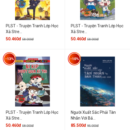
PLST - Truyện Tranh Lớp Học
PLST - Truyện Tranh Lớp Học
Xả Stre...
Xả Stre...
50.460đ
50.460đ
58.000đ
58.000đ
-13%
-10%
PLST - Truyện Tranh Lớp Học
Người Xuất Sắc Phải Tàn
Xả Stre...
Nhẫn Với Bả...
50.460đ
85.500đ
58.000đ
95.000đ