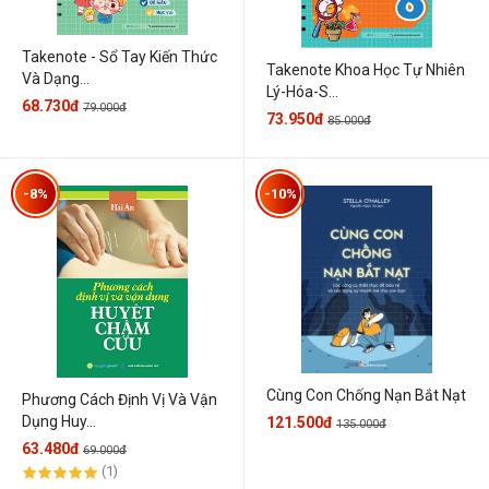
Takenote - Sổ Tay Kiến Thức
Takenote Khoa Học Tự Nhiên
Và Dạng...
Lý-Hóa-S...
68.730đ
79.000đ
73.950đ
85.000đ
-8%
-10%
Cùng Con Chống Nạn Bắt Nạt
Phương Cách Định Vị Và Vận
Dụng Huy...
121.500đ
135.000đ
63.480đ
69.000đ
(1)