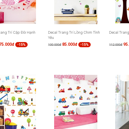
rang Trí Cặp Đôi Hạnh
Decal Trang Trí Lồng Chim Tình
Decal Trang
Yêu
75.000đ
85.000đ
95
-15%
-15%
100.000đ
112.000đ