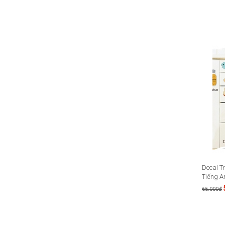
Decal T
Tiếng A
65.000đ