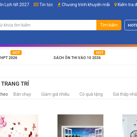
In Lịch tết 2027
Tin tức
Chương trình khuyến mãi
Kiểm tra 
Tìm kiếm
HOT
THPT 2026
SÁCH ÔN THI VÀO 10 2026
 TRANG TRÍ
theo
Bán chạy
Giảm giá nhiều
Có quà tặng
Giá thấp nhấ