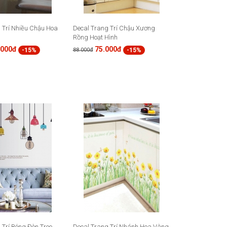
 Trí Nhiều Chậu Hoa
Decal Trang Trí Chậu Xương
Rồng Hoạt Hình
.000đ
75.000đ
-15%
-15%
88.000đ
 Trí Bóng Đèn Treo
Decal Trang Trí Nhánh Hoa Vàng