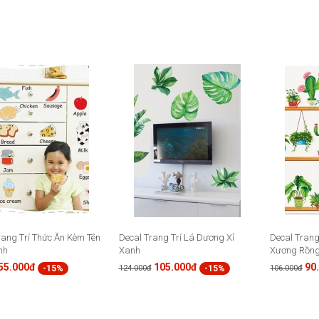
rang Trí Thức Ăn Kèm Tên
Decal Trang Trí Lá Dương Xỉ
Decal Trang
nh
Xanh
Xương Rồn
55.000đ
105.000đ
90
-15%
-15%
124.000đ
106.000đ