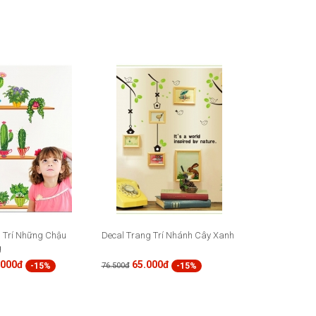
 Trí Những Chậu
Decal Trang Trí Nhánh Cây Xanh
g
.000đ
65.000đ
-15%
-15%
76.500đ