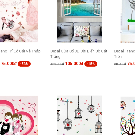
rang Trí Cô Gái Và Tháp
Decal Cửa Sổ 3D Bãi Biển Bờ Cát
Decal Trang
Trắng
Tròn
75.000đ
105.000đ
75.
-53%
-15%
124.000đ
88.000đ