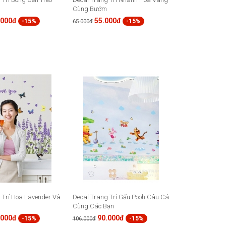
Cùng Bướm
.000đ
55.000đ
-15%
-15%
65.000đ
 Trí Hoa Lavender Và
Decal Trang Trí Gấu Pooh Câu Cá
Cùng Các Bạn
.000đ
90.000đ
-15%
-15%
106.000đ