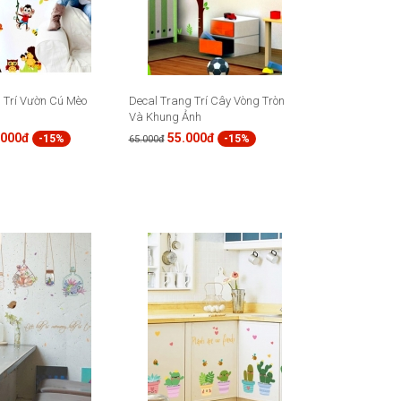
 Trí Vườn Cú Mèo
Decal Trang Trí Cây Vòng Tròn
Và Khung Ảnh
.000đ
55.000đ
-15%
-15%
65.000đ