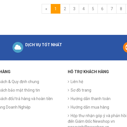
«
1
2
3
4
5
6
7
8
DỊCH VỤ TỐT NHẤT
 HÀNG
HỖ TRỢ KHÁCH HÀNG
sách & Quy định chung
Liên hệ
sách bảo mật thông tin
Sơ đồ trang
sách đổi/trả hàng và hoàn tiền
Hướng dẫn thanh toán
ng Doanh Nghiệp
Hướng dẫn mua hàng
Hộp thư nhận góp ý và phản hồi 
đến Giám Đốc Newshop.vn
ngocvinh@newshop.vn