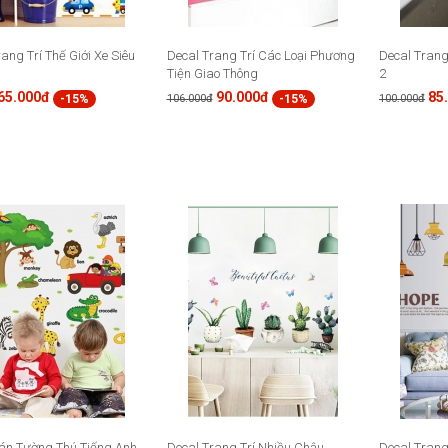
ang Trí Thế Giới Xe Siêu
Decal Trang Trí Các Loại Phương
Decal Trang
Tiện Giao Thông
2
65.000đ
90.000đ
85
-15%
-15%
106.000đ
100.000đ
án Tường Thú Tiếng Anh
Decal Trang Trí Nhiều Chậu
Decal Trang