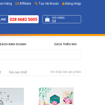
đơn hàng
Affiliate
Tạo tài khoản
Đăng nhập
GIỎ HÀNG
028 6682 5005
LINE
0đ
SÁCH KINH DOANH
SÁCH THIẾU NHI
Tìm thấy 346 sản phẩm
t
Giá cao nhất