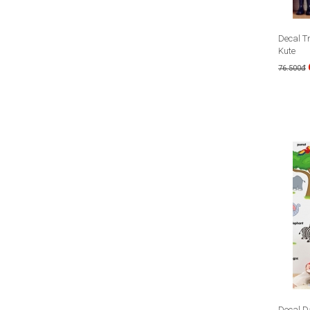
Decal Tr
Kute
76.500đ
Decal D