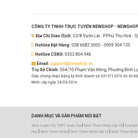
CÔNG TY TNHH TRỰC TUYẾN NEWSHOP - NEWSHOP
Địa Chỉ Giao Dịch:
53/8 Vườn Lài - P.Phú Thọ Hoà - 
Hotline Đặt Hàng:
028 6682 5005 - 0909 354 135
Hotline CSKH:
0353.854.946
Email:
support@newshop.vn
Trụ Sở Chính:
554/10 Phạm Văn Đồng, Phường Bình Lợi
Giấy chứng nhận Đăng ký Kinh doanh số 0313713376 do Sở Kế
Minh cấp ngày 24/03/2016
DANH MỤC VÀ SẢN PHẨM NỔI BẬT
|
|
Sách Luyện Thi THPT Quốc Gia
Sách Tham Khảo Lớp 10
TuongVi
|
|
|
Học
Sách Tham Khảo
Sách Tham Khảo Lớp 12
Sách Tham Khảo