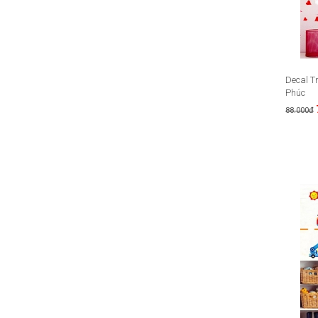
Decal T
Phúc
88.000đ