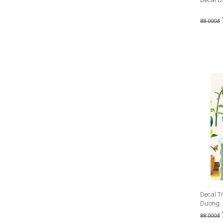
88.000đ
Decal T
Dương
88.000đ