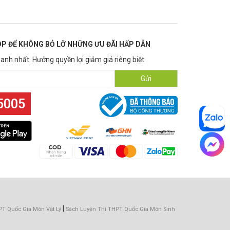
P ĐỂ KHÔNG BỎ LỠ NHỮNG ƯU ĐÃI HẤP DẪN
anh nhất. Hưởng quyền lợi giảm giá riêng biệt
Gửi
5005
|
PT Quốc Gia Môn Vật Lý
Sách Luyện Thi THPT Quốc Gia Môn Sinh