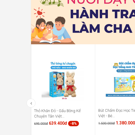
Bút Chấm Đọc Học Ti
Thỏ Khăn Đỏ - Gấu Bông Kể
Việt - Bé...
Chuyện Tân Việt...
1.380.00
639.400đ
1.500.000đ
-8%
695.000đ