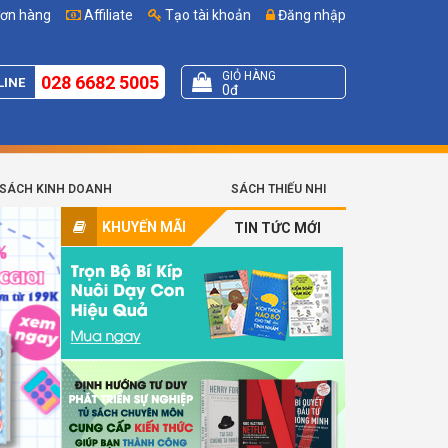
đơn hàng
Affiliate
Tạo tài khoản
Đăng nhập
GIỎ HÀNG
028 6682 5005
LINE
0đ
SÁCH KINH DOANH
SÁCH THIẾU NHI
KHUYẾN MÃI
TIN TỨC MỚI