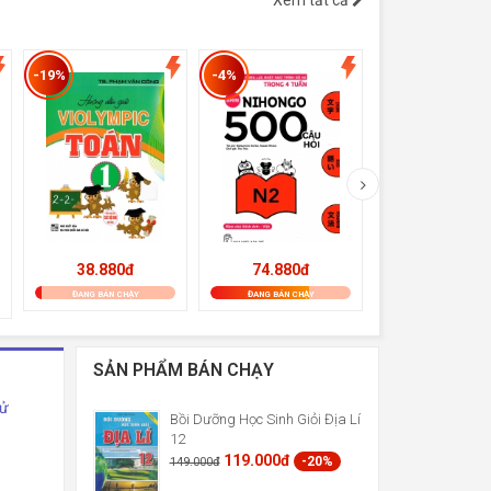
Xem tất cả
-19%
-4%
-19%
38.880đ
74.880đ
56.700đ
ĐANG BÁN CHẠY
ĐANG BÁN CHẠY
ĐANG BÁN CHẠY
SẢN PHẨM BÁN CHẠY
Sử
Bồi Dưỡng Học Sinh Giỏi Địa Lí
12
119.000đ
-20%
149.000đ