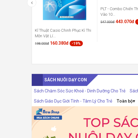
PLT - Combo Chiến Th
Vào 10...
443.070đ
547.000đ
Kĩ Thuật Casio Chinh Phục Kì Thi
Môn Vật Lí...
160.380đ
-19%
198.000đ
SÁCH NUÔI DẠY CON
Sách Chăm Sóc Sức Khoẻ - Dinh Dưỡng Cho Trẻ
Sác
Sách Giáo Dục Giới Tính - Tâm Lý Cho Trẻ
Toàn bộ