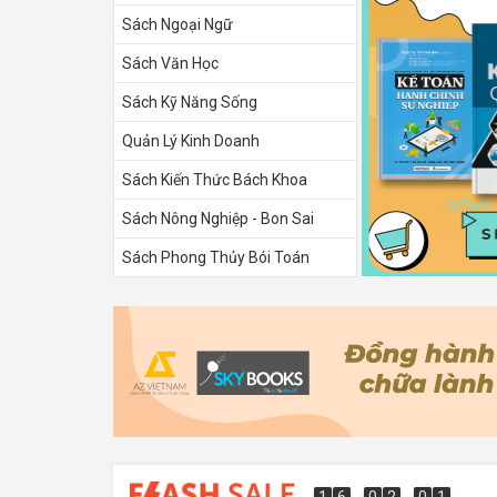
Sách Ngoại Ngữ
Sách Văn Học
Sách Kỹ Năng Sống
Quản Lý Kinh Doanh
Sách Kiến Thức Bách Khoa
Sách Nông Nghiệp - Bon Sai
Sách Phong Thủy Bói Toán
Sách Tình Yêu
1
6
0
2
0
0
2
0
1
6
0
1
5
9
0