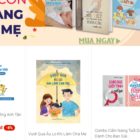
ếng Anh Tân
0đ
-8%
Combo Cẩm Nang Tuổi Dậ
Vượt Qua Âu Lo Khi Làm Cha Mẹ
Dành Cho Bạn Gái...