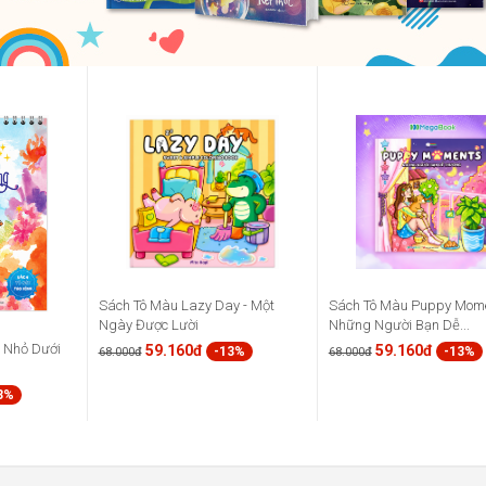
Sách Tô Màu Lazy Day - Một
Sách Tô Màu Puppy Mome
Ngày Được Lười
Những Người Bạn Dễ...
à Nhỏ Dưới
59.160đ
59.160đ
-13%
-13%
68.000đ
68.000đ
3%