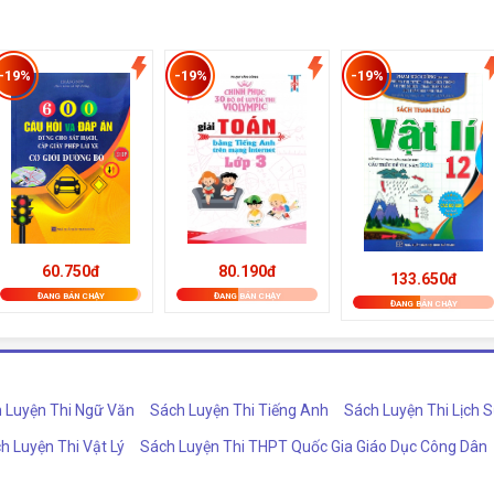
-19%
-19%
-19%
80.190đ
60.750đ
133.650đ
ĐANG BÁN CHẠY
ĐANG BÁN CHẠY
ĐANG BÁN CHẠY
 Luyện Thi Ngữ Văn
Sách Luyện Thi Tiếng Anh
Sách Luyện Thi Lịch 
h Luyện Thi Vật Lý
Sách Luyện Thi THPT Quốc Gia Giáo Dục Công Dân