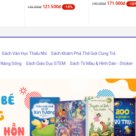
171.000đ
-10
190.000đ
121.500đ
-10%
135.000đ
Sách Văn Học Thiếu Nhi
Sách Khám Phá Thế Giới Cùng Trẻ
ỹ Năng Sống
Sách Giáo Dục STEM
Sách Tô Màu & Hình Dán - Sticker