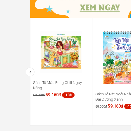
Sách Tô Màu Rong Chill Ngày
Nắng
Sách Tô Nét Ngôi Nh
59.160đ
-13%
68.000đ
Đại Dương Xanh
59.160đ
-1
68.000đ