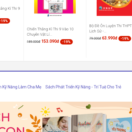
ắng Kì Thi 9
-19%
Bộ Đề Ôn Luyện Thi THP
Chiến Thắng Kì Thi 9 Vào 10
Lịch Sử -...
Chuyên Vật Lí...
63.990đ
-19%
79.000đ
153.090đ
-19%
189.000đ
h Kỹ Năng Làm Cha Mẹ
Sách Phát Triển Kỹ Năng - Trí Tuệ Cho Trẻ