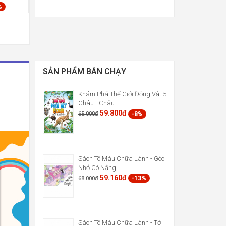
%
SẢN PHẨM BÁN CHẠY
Khám Phá Thế Giới Động Vật 5
Châu - Châu...
59.800đ
-8%
65.000đ
Sách Tô Màu Chữa Lành - Góc
Nhỏ Có Nắng
59.160đ
-13%
68.000đ
Sách Tô Màu Chữa Lành - Tớ