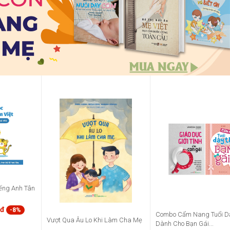
ếng Anh Tân
0đ
-8%
Combo Cẩm Nang Tuổi Dậ
Vượt Qua Âu Lo Khi Làm Cha Mẹ
Dành Cho Bạn Gái...