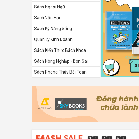
Sách Ngoại Ngữ
Sách Văn Học
Sách Kỹ Năng Sống
Quản Lý Kinh Doanh
Sách Kiến Thức Bách Khoa
Sách Nông Nghiệp - Bon Sai
Sách Phong Thủy Bói Toán
Sách Tình Yêu
1
3
4
4
5
4
3
1
3
4
4
5
3