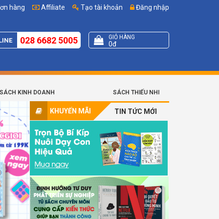
đơn hàng
Affiliate
Tạo tài khoản
Đăng nhập
GIỎ HÀNG
028 6682 5005
LINE
0đ
SÁCH KINH DOANH
SÁCH THIẾU NHI
KHUYẾN MÃI
TIN TỨC MỚI