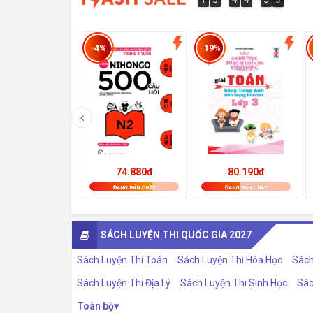
5
0
5
4
-4%
-19%
74.880đ
80.190đ
ĐANG BÁN CHẠY
ĐANG BÁN CHẠY
SÁCH LUYỆN THI QUỐC GIA 2027
Sách Luyện Thi Toán
Sách Luyện Thi Hóa Học
Sách
Sách Luyện Thi Địa Lý
Sách Luyện Thi Sinh Học
Sác
Toàn bộ