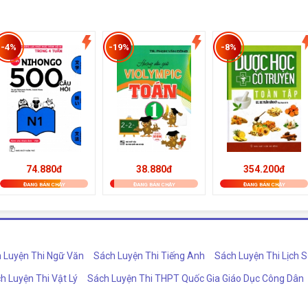
-4%
-19%
-8%
74.880đ
38.880đ
354.200đ
ĐANG BÁN CHẠY
ĐANG BÁN CHẠY
ĐANG BÁN CHẠY
 Luyện Thi Ngữ Văn
Sách Luyện Thi Tiếng Anh
Sách Luyện Thi Lịch 
h Luyện Thi Vật Lý
Sách Luyện Thi THPT Quốc Gia Giáo Dục Công Dân