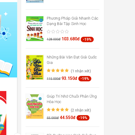
Phương Pháp Giải Nhanh Các
Dạng Bài Tập Sinh Học
103.680đ
-19%
128.000đ
Những Bài Văn Đạt Giải Quốc
Gia
(1 nhận xét)
93.150đ
-19%
115.000đ
Giúp Trí Nhớ Chuỗi Phản Ứng
Hóa Học
(2 nhận xét)
44.550đ
-19%
55.000đ