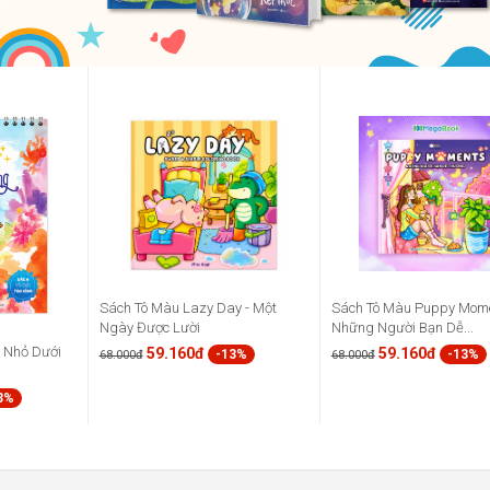
Sách Tô Màu Lazy Day - Một
Sách Tô Màu Puppy Mome
Ngày Được Lười
Những Người Bạn Dễ...
à Nhỏ Dưới
59.160đ
59.160đ
-13%
-13%
68.000đ
68.000đ
3%