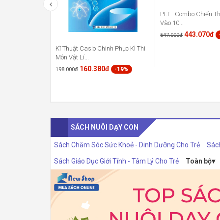
PLT - Combo Chiến Th
Vào 10...
443.070đ
547.000đ
Kĩ Thuật Casio Chinh Phục Kì Thi
Môn Vật Lí...
160.380đ
-19%
198.000đ
SÁCH NUÔI DẠY CON
Sách Chăm Sóc Sức Khoẻ - Dinh Dưỡng Cho Trẻ
Sác
Sách Giáo Dục Giới Tính - Tâm Lý Cho Trẻ
Toàn bộ