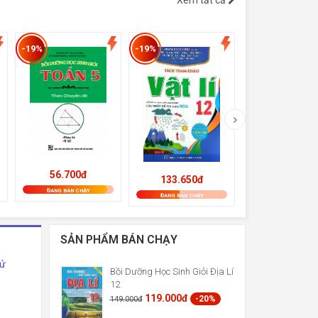
Xem tất cả
-19%
-19%
-19%
56.700đ
60.750đ
133.650đ
ĐANG BÁN CHẠY
ĐANG BÁN CHẠY
ĐANG BÁN CHẠY
SẢN PHẨM BÁN CHẠY
Sử
Bồi Dưỡng Học Sinh Giỏi Địa Lí
12
119.000đ
-20%
149.000đ