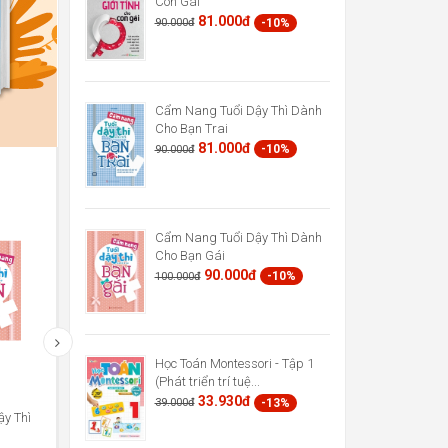
Con Gái
81.000đ
-10%
90.000đ
Cẩm Nang Tuổi Dậy Thì Dành
Cho Bạn Trai
81.000đ
-10%
90.000đ
Cẩm Nang Tuổi Dậy Thì Dành
Cho Bạn Gái
90.000đ
-10%
100.000đ
Học Toán Montessori - Tập 1
Phương Pháp Giáo Dục Sớm
Cùng Con Chống Nạn Bắt Nạt
(Phát triển trí tuệ...
Montessori Cho Trẻ Từ 0...
33.930đ
-13%
39.000đ
47.850đ
121.500đ
-13%
-10%
55.000đ
135.000đ
y Thì