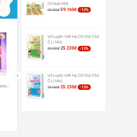
Có Nuôi Một...
59.160đ
-13%
68.000đ
Vở Luyện Viết Hạ Cỡ Chữ Chữ
Ô Li Nhỏ...
25.230đ
-13%
29.000đ
Vở Luyện Viết Hạ Cỡ Chữ Chữ
Ô Li Nhỏ...
nts -
Truyện Tranh Khoa Học - Những
Truyện Tranh Khoa Học - Nh
25.230đ
-13%
29.000đ
Cuộc Phiêu Lưu Kỳ...
Cuộc Phiêu Lưu Kỳ...
48.720đ
48.720đ
-13%
-13%
56.000đ
56.000đ