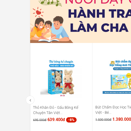
Bút Chấm Đọc Học Ti
Thỏ Khăn Đỏ - Gấu Bông Kể
Việt - Bé...
Chuyện Tân Việt...
1.380.00
639.400đ
1.500.000đ
-8%
695.000đ