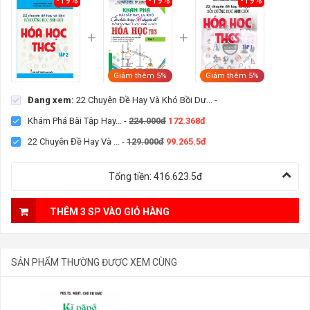
Giảm thêm 5%
Giảm thêm 5%
Đang xem:
22 Chuyên Đề Hay Và Khó Bồi Dư...
-
Khám Phá Bài Tập Hay...
-
224.000đ
172.368đ
22 Chuyên Đề Hay Và ...
-
129.000đ
99.265.5đ
Tổng tiền:
416.623.5đ
THÊM 3 SP VÀO GIỎ HÀNG
SẢN PHẨM THƯỜNG ĐƯỢC XEM CÙNG