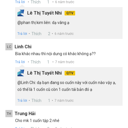
Thích
1
Trả lời
6 năm trước
Lê Thị Tuyết Nhi
QTV
@phan thị kim liên: dạ vâng ạ
Thích
2
Trả lời
6 năm trước
Linh Chi
LC
Bìa khác nhau thì nội dung có khác không ạ??
Thích
1
Trả lời
7 năm trước
Lê Thị Tuyết Nhi
QTV
@Linh Chi: dạ bạn đang so cuốn này với cuốn nào vậy ạ,
có thể là 1 cuốn cũ còn 1 cuốn tái bản đó ạ
Thích
1
Trả lời
7 năm trước
Trung Hải
TH
Cho mk 1 cuốn tập 2 nhé