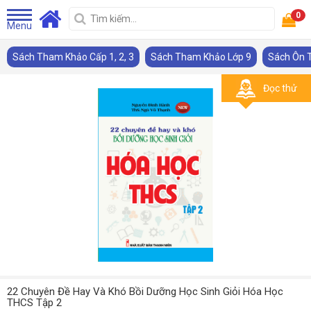
0
Menu
Sách Tham Khảo Cấp 1, 2, 3
Sách Tham Khảo Lớp 9
Sách Ôn T
Đọc thử
22 Chuyên Đề Hay Và Khó Bồi Dưỡng Học Sinh Giỏi Hóa Học
THCS Tập 2