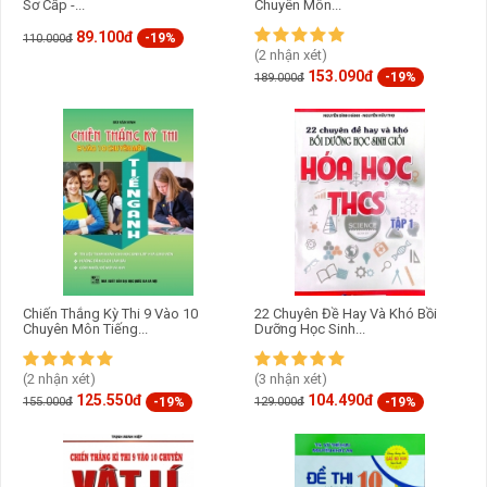
Sơ Cấp -...
Chuyên Môn...
89.100đ
-19%
110.000đ
(2 nhận xét)
153.090đ
-19%
189.000đ
Chiến Thắng Kỳ Thi 9 Vào 10
22 Chuyên Đề Hay Và Khó Bồi
Chuyên Môn Tiếng...
Dưỡng Học Sinh...
(2 nhận xét)
(3 nhận xét)
125.550đ
104.490đ
-19%
-19%
155.000đ
129.000đ