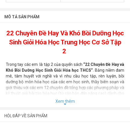
MÔ TẢ SẢN PHẨM
22 Chuyên Đề Hay Và Khó Bồi Dưỡng Học
Sinh Giỏi Hóa Học Trung Học Cơ Sở Tập
2
Trong tay các em là tập 2 của quyển sách
“22 Chuyên Đề Hay và
Khó Bồi Dưỡng Học Sinh Giỏi Hóa học THCS”
. Bằng niềm đam
mê, tâm huyết với nghề và vì nhu cầu học tập, rèn luyện, bồi
dưỡng bộ môn hóa học của các em học sinh, thầy biên soạn và
giới thiệu với các em 12 chuyên đề tổng hợp các phương pháp và
kỹ thuật giải bài tập hóa học (từ căn bản đến nâng cao) dành cho
học sinh THCS. Mỗi chuyên đề đều có giới thiệu phương pháp giải,
Xem thêm
bài tập minh họa, bài tập vận dụng phong phú và đa dạng, thể
hiện qua những cách giải đặc sắc và sáng tạo.
HỎI, ĐÁP VỀ SẢN PHẨM
Nhằm giúp các em học sinh làm quen và chuẩn bị thử sức trong
các kỳ thi ở cấp THPT bằng hình thức trắc nghiệm 100%, thầy