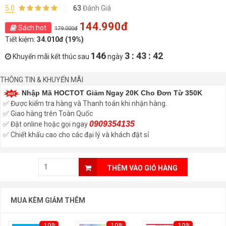
5.0
63
Đánh Giá
144.990đ
Sách hot
179.000đ
Tiết kiệm:
34.010đ (19%)
146
3 : 43 : 41
Khuyến mãi kết thúc sau
ngày
THÔNG TIN & KHUYẾN MÃI
Nhập Mã HOCTOT Giảm Ngay 20K Cho Đơn Từ 350K
✅ Được kiểm tra hàng và Thanh toán khi nhận hàng.
✅ Giao hàng trên Toàn Quốc
0909354135
✅ Đặt online hoặc gọi ngay
✅ Chiết khấu cao cho các đại lý và khách đặt sỉ
THÊM VÀO GIỎ HÀNG
MUA KÈM GIẢM THÊM
-19%
-19%
-19%