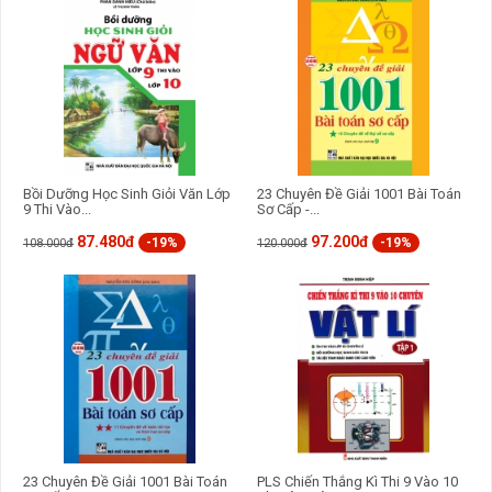
GỬI BÌNH LUẬN
Bồi Dưỡng Học Sinh Giỏi Văn Lớp
23 Chuyên Đề Giải 1001 Bài Toán
9 Thi Vào...
Sơ Cấp -...
87.480đ
97.200đ
-19%
-19%
108.000đ
120.000đ
23 Chuyên Đề Giải 1001 Bài Toán
PLS Chiến Thắng Kì Thi 9 Vào 10