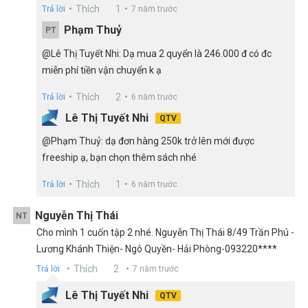
Thích
1
Trả lời
7 năm trước
Phạm Thuỷ
PT
@Lê Thị Tuyết Nhi: Dạ mua 2 quyển là 246.000 đ có đc
miễn phí tiền vận chuyển k ạ
Thích
2
Trả lời
6 năm trước
Lê Thị Tuyết Nhi
QTV
@Phạm Thuỷ: dạ đơn hàng 250k trở lên mới được
freeship ạ, bạn chọn thêm sách nhé
Thích
1
Trả lời
6 năm trước
Nguyễn Thị Thái
NT
Cho mình 1 cuốn tập 2 nhé. Nguyễn Thị Thái 8/49 Trần Phú -
Lương Khánh Thiện- Ngô Quyền- Hải Phòng-093220****
Thích
2
Trả lời
7 năm trước
Lê Thị Tuyết Nhi
QTV