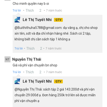
Cho minh quyền nay b oi
Thích
2
Trả lời
7 năm trước
Lê Thị Tuyết Nhi
QTV
@Buithithuha5788@gmail.com: dạ vâng ạ, chị cho shop
xin tên, sdt và địa chỉ nhận hàng nhé. Sách có 2 tập,
không biết chị cần sách tập 1 không ạ
Thích
2
Trả lời
7 năm trước
Nguyễn Thị Thái
NT
Giá và phí vận chuyển bn shop
Thích
2
Trả lời
7 năm trước
Lê Thị Tuyết Nhi
QTV
@Nguyễn Thị Thái: sách tập 2 giá 143.200đ và phí vận
chuyển 29.000đ ạ. Đơn hàng 250k trở lên sẽ được miễn
phí vận chuyển ạ