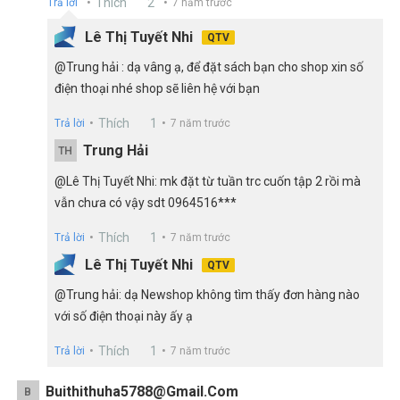
Thích
2
Trả lời
7 năm trước
Lê Thị Tuyết Nhi
QTV
@Trung hải : dạ vâng ạ, để đặt sách bạn cho shop xin số
điện thoại nhé shop sẽ liên hệ với bạn
Thích
1
Trả lời
7 năm trước
Trung Hải
TH
@Lê Thị Tuyết Nhi: mk đặt từ tuần trc cuốn tập 2 rồi mà
vẫn chưa có vậy sdt 0964516***
Thích
1
Trả lời
7 năm trước
Lê Thị Tuyết Nhi
QTV
@Trung hải: dạ Newshop không tìm thấy đơn hàng nào
với số điện thoại này ấy ạ
Thích
1
Trả lời
7 năm trước
Buithithuha5788@gmail.com
B