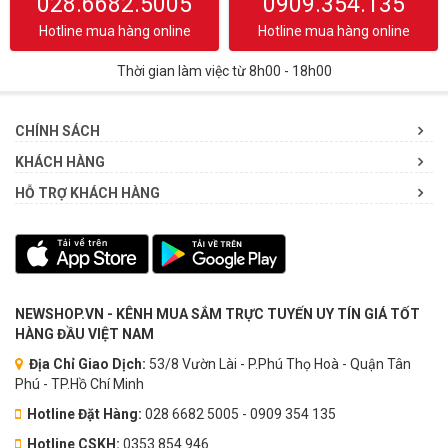
028.6682.5005
0909.354.135
Hotline mua hàng online
Hotline mua hàng online
Thời gian làm việc từ 8h00 - 18h00
CHÍNH SÁCH
KHÁCH HÀNG
HỖ TRỢ KHÁCH HÀNG
NEWSHOP.VN - KÊNH MUA SẮM TRỰC TUYẾN UY TÍN GIÁ TỐT
HÀNG ĐẦU VIỆT NAM
Địa Chỉ Giao Dịch:
53/8 Vườn Lài - P.Phú Thọ Hoà - Quận Tân
Phú - TP.Hồ Chí Minh
Hotline Đặt Hàng:
028 6682 5005 - 0909 354 135
Hotline CSKH:
0353.854.946