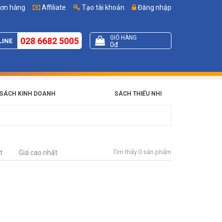
đơn hàng
Affiliate
Tạo tài khoản
Đăng nhập
GIỎ HÀNG
028 6682 5005
LINE
0đ
SÁCH KINH DOANH
SÁCH THIẾU NHI
Tìm thấy 0 sản phẩm
t
Giá cao nhất