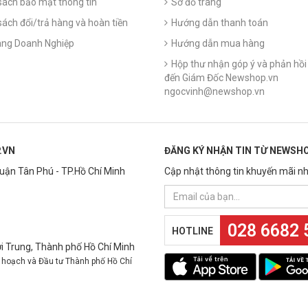
sách bảo mật thông tin
Sơ đồ trang
sách đổi/trả hàng và hoàn tiền
Hướng dẫn thanh toán
ng Doanh Nghiệp
Hướng dẫn mua hàng
Hộp thư nhận góp ý và phản hồi 
đến Giám Đốc Newshop.vn
ngocvinh@newshop.vn
.VN
ĐĂNG KÝ NHẬN TIN TỪ NEWSHO
Quận Tân Phú - TP.Hồ Chí Minh
Cập nhật thông tin khuyến mãi nh
028 6682 
HOTLINE
 Trung, Thành phố Hồ Chí Minh
 hoạch và Đầu tư Thành phố Hồ Chí