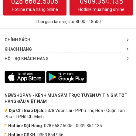
028.6682.5005
0909.354.135
Hotline mua hàng online
Hotline mua hàng online
Thời gian làm việc từ 8h00 - 18h00
CHÍNH SÁCH
KHÁCH HÀNG
HỖ TRỢ KHÁCH HÀNG
NEWSHOP.VN - KÊNH MUA SẮM TRỰC TUYẾN UY TÍN GIÁ TỐT
HÀNG ĐẦU VIỆT NAM
Địa Chỉ Giao Dịch:
53/8 Vườn Lài - P.Phú Thọ Hoà - Quận Tân
Phú - TP.Hồ Chí Minh
Hotline Đặt Hàng:
028 6682 5005 - 0909 354 135
Hotline CSKH:
0353.854.946