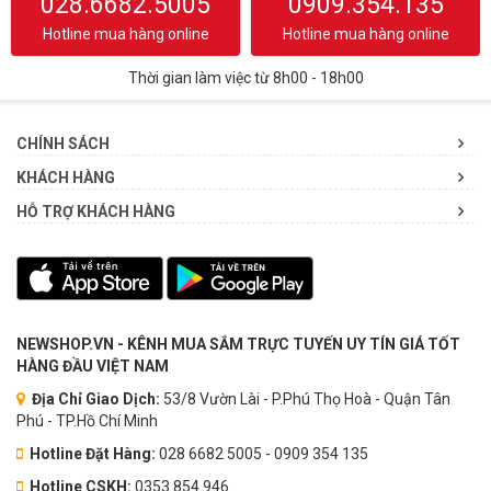
028.6682.5005
0909.354.135
Hotline mua hàng online
Hotline mua hàng online
Thời gian làm việc từ 8h00 - 18h00
CHÍNH SÁCH
KHÁCH HÀNG
HỖ TRỢ KHÁCH HÀNG
NEWSHOP.VN - KÊNH MUA SẮM TRỰC TUYẾN UY TÍN GIÁ TỐT
HÀNG ĐẦU VIỆT NAM
Địa Chỉ Giao Dịch:
53/8 Vườn Lài - P.Phú Thọ Hoà - Quận Tân
Phú - TP.Hồ Chí Minh
Hotline Đặt Hàng:
028 6682 5005 - 0909 354 135
Hotline CSKH:
0353.854.946